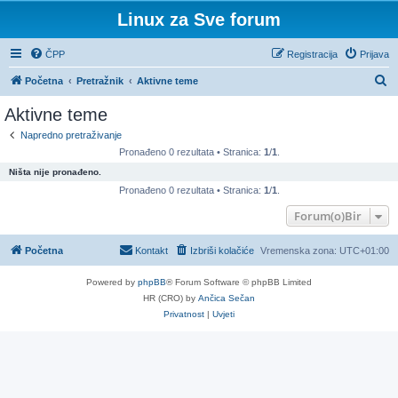
Linux za Sve forum
ČPP
Registracija
Prijava
P
Početna
Pretražnik
Aktivne teme
r
Aktivne teme
e
Napredno pretraživanje
t
Pronađeno 0 rezultata • Stranica:
1
/
1
.
r
Ništa nije pronađeno.
a
Pronađeno 0 rezultata • Stranica:
1
/
1
.
ž
Forum(o)Bir
n
Početna
Kontakt
Izbriši kolačiće
Vremenska zona:
UTC+01:00
i
k
Powered by
phpBB
® Forum Software © phpBB Limited
HR (CRO) by
Ančica Sečan
Privatnost
|
Uvjeti