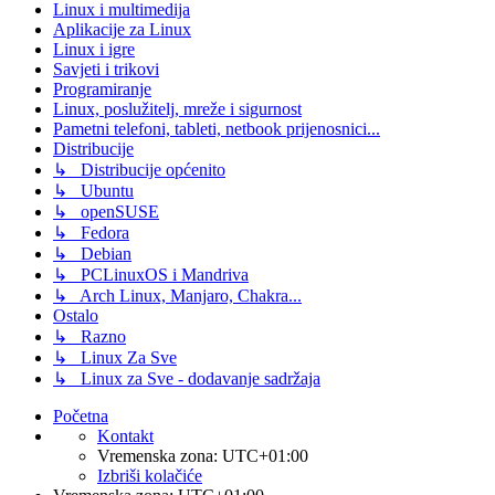
Linux i multimedija
Aplikacije za Linux
Linux i igre
Savjeti i trikovi
Programiranje
Linux, poslužitelj, mreže i sigurnost
Pametni telefoni, tableti, netbook prijenosnici...
Distribucije
↳ Distribucije općenito
↳ Ubuntu
↳ openSUSE
↳ Fedora
↳ Debian
↳ PCLinuxOS i Mandriva
↳ Arch Linux, Manjaro, Chakra...
Ostalo
↳ Razno
↳ Linux Za Sve
↳ Linux za Sve - dodavanje sadržaja
Početna
Kontakt
Vremenska zona:
UTC+01:00
Izbriši kolačiće