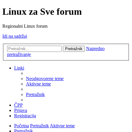
Linux za Sve forum
Regionalni Linux forum
Idi na sadržaj
Napredno
Pretražnik
pretraživanje
Linki
Neodgovorene teme
Aktivne teme
Pretražnik
ČPP
Prijava
Registracija
Početna
Pretražnik
Aktivne teme
Pretražnik