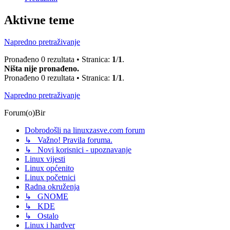
Aktivne teme
Napredno pretraživanje
Pronađeno 0 rezultata • Stranica:
1
/
1
.
Ništa nije pronađeno.
Pronađeno 0 rezultata • Stranica:
1
/
1
.
Napredno pretraživanje
Forum(o)Bir
Dobrodošli na linuxzasve.com forum
↳ Važno! Pravila foruma.
↳ Novi korisnici - upoznavanje
Linux vijesti
Linux općenito
Linux početnici
Radna okruženja
↳ GNOME
↳ KDE
↳ Ostalo
Linux i hardver