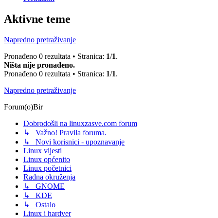
Aktivne teme
Napredno pretraživanje
Pronađeno 0 rezultata • Stranica:
1
/
1
.
Ništa nije pronađeno.
Pronađeno 0 rezultata • Stranica:
1
/
1
.
Napredno pretraživanje
Forum(o)Bir
Dobrodošli na linuxzasve.com forum
↳ Važno! Pravila foruma.
↳ Novi korisnici - upoznavanje
Linux vijesti
Linux općenito
Linux početnici
Radna okruženja
↳ GNOME
↳ KDE
↳ Ostalo
Linux i hardver