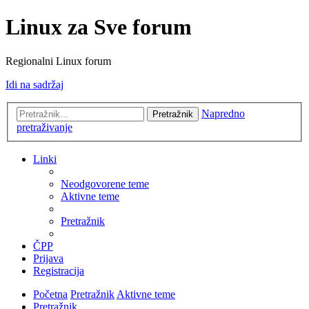
Linux za Sve forum
Regionalni Linux forum
Idi na sadržaj
Napredno
Pretražnik
pretraživanje
Linki
Neodgovorene teme
Aktivne teme
Pretražnik
ČPP
Prijava
Registracija
Početna
Pretražnik
Aktivne teme
Pretražnik