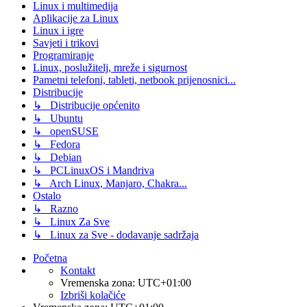
Linux i multimedija
Aplikacije za Linux
Linux i igre
Savjeti i trikovi
Programiranje
Linux, poslužitelj, mreže i sigurnost
Pametni telefoni, tableti, netbook prijenosnici...
Distribucije
↳ Distribucije općenito
↳ Ubuntu
↳ openSUSE
↳ Fedora
↳ Debian
↳ PCLinuxOS i Mandriva
↳ Arch Linux, Manjaro, Chakra...
Ostalo
↳ Razno
↳ Linux Za Sve
↳ Linux za Sve - dodavanje sadržaja
Početna
Kontakt
Vremenska zona:
UTC+01:00
Izbriši kolačiće