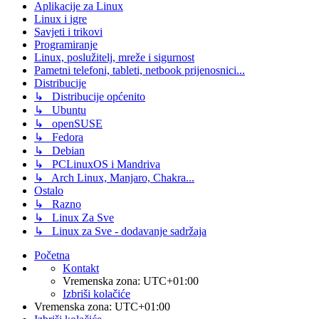
Aplikacije za Linux
Linux i igre
Savjeti i trikovi
Programiranje
Linux, poslužitelj, mreže i sigurnost
Pametni telefoni, tableti, netbook prijenosnici...
Distribucije
↳ Distribucije općenito
↳ Ubuntu
↳ openSUSE
↳ Fedora
↳ Debian
↳ PCLinuxOS i Mandriva
↳ Arch Linux, Manjaro, Chakra...
Ostalo
↳ Razno
↳ Linux Za Sve
↳ Linux za Sve - dodavanje sadržaja
Početna
Kontakt
Vremenska zona:
UTC+01:00
Izbriši kolačiće
Vremenska zona:
UTC+01:00