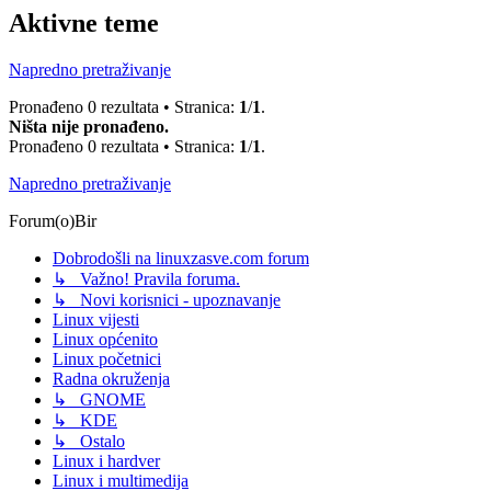
Aktivne teme
Napredno pretraživanje
Pronađeno 0 rezultata • Stranica:
1
/
1
.
Ništa nije pronađeno.
Pronađeno 0 rezultata • Stranica:
1
/
1
.
Napredno pretraživanje
Forum(o)Bir
Dobrodošli na linuxzasve.com forum
↳ Važno! Pravila foruma.
↳ Novi korisnici - upoznavanje
Linux vijesti
Linux općenito
Linux početnici
Radna okruženja
↳ GNOME
↳ KDE
↳ Ostalo
Linux i hardver
Linux i multimedija