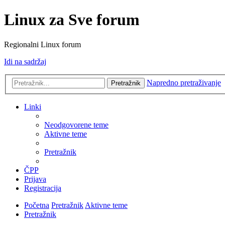
Linux za Sve forum
Regionalni Linux forum
Idi na sadržaj
Napredno pretraživanje
Pretražnik
Linki
Neodgovorene teme
Aktivne teme
Pretražnik
ČPP
Prijava
Registracija
Početna
Pretražnik
Aktivne teme
Pretražnik