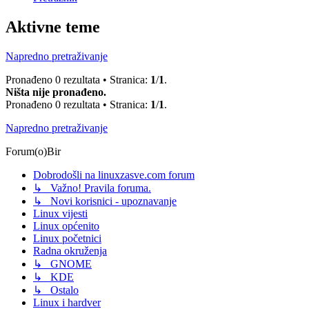
Aktivne teme
Napredno pretraživanje
Pronađeno 0 rezultata • Stranica:
1
/
1
.
Ništa nije pronađeno.
Pronađeno 0 rezultata • Stranica:
1
/
1
.
Napredno pretraživanje
Forum(o)Bir
Dobrodošli na linuxzasve.com forum
↳ Važno! Pravila foruma.
↳ Novi korisnici - upoznavanje
Linux vijesti
Linux općenito
Linux početnici
Radna okruženja
↳ GNOME
↳ KDE
↳ Ostalo
Linux i hardver