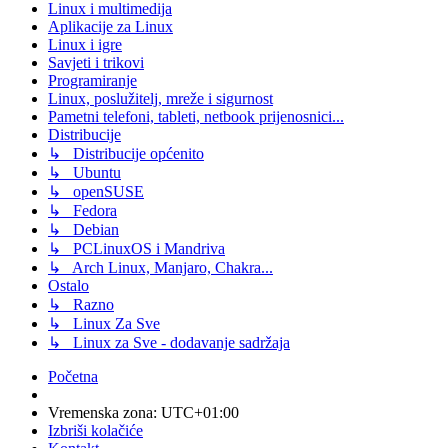
Linux i multimedija
Aplikacije za Linux
Linux i igre
Savjeti i trikovi
Programiranje
Linux, poslužitelj, mreže i sigurnost
Pametni telefoni, tableti, netbook prijenosnici...
Distribucije
↳ Distribucije općenito
↳ Ubuntu
↳ openSUSE
↳ Fedora
↳ Debian
↳ PCLinuxOS i Mandriva
↳ Arch Linux, Manjaro, Chakra...
Ostalo
↳ Razno
↳ Linux Za Sve
↳ Linux za Sve - dodavanje sadržaja
Početna
Vremenska zona:
UTC+01:00
Izbriši kolačiće