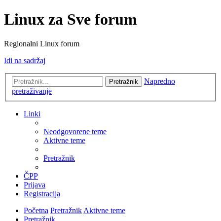
Linux za Sve forum
Regionalni Linux forum
Idi na sadržaj
Napredno
Pretražnik
pretraživanje
Linki
Neodgovorene teme
Aktivne teme
Pretražnik
ČPP
Prijava
Registracija
Početna
Pretražnik
Aktivne teme
Pretražnik