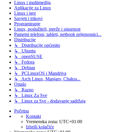
Linux i multimedija
Aplikacije za Linux
Linux i igre
Savjeti i trikovi
Programiranje
Linux, poslužitelj, mreže i sigurnost
Pametni telefoni, tableti, netbook prijenosnici...
Distribucije
↳ Distribucije općenito
↳ Ubuntu
↳ openSUSE
↳ Fedora
↳ Debian
↳ PCLinuxOS i Mandriva
↳ Arch Linux, Manjaro, Chakra...
Ostalo
↳ Razno
↳ Linux Za Sve
↳ Linux za Sve - dodavanje sadržaja
Početna
Kontakt
Vremenska zona:
UTC+01:00
Izbriši kolačiće