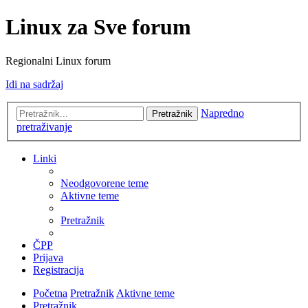
Linux za Sve forum
Regionalni Linux forum
Idi na sadržaj
Napredno
Pretražnik
pretraživanje
Linki
Neodgovorene teme
Aktivne teme
Pretražnik
ČPP
Prijava
Registracija
Početna
Pretražnik
Aktivne teme
Pretražnik