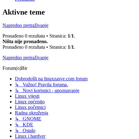
Aktivne teme
Napredno pretraživanje
Pronađeno 0 rezultata • Stranica:
1
/
1
.
Ništa nije pronađeno.
Pronađeno 0 rezultata • Stranica:
1
/
1
.
Napredno pretraživanje
Forum(o)Bir
Dobrodošli na linuxzasve.com forum
↳ Važno! Pravila foruma.
↳ Novi korisnici - upoznavanje
Linux vijesti
Linux općenito
Linux početnici
Radna okruženja
↳ GNOME
↳ KDE
↳ Ostalo
Linux i hardver