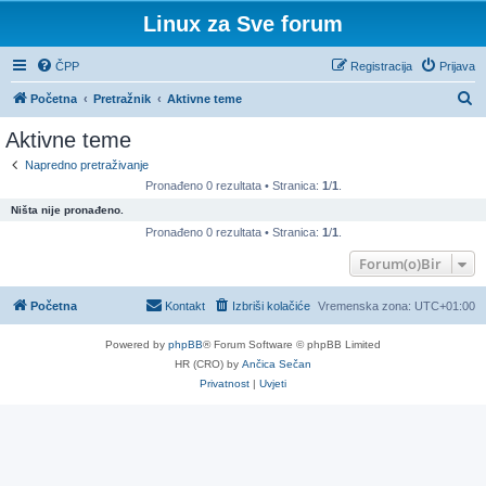
Linux za Sve forum
ČPP
Registracija
Prijava
P
Početna
Pretražnik
Aktivne teme
r
Aktivne teme
e
Napredno pretraživanje
t
Pronađeno 0 rezultata • Stranica:
1
/
1
.
r
Ništa nije pronađeno.
a
Pronađeno 0 rezultata • Stranica:
1
/
1
.
ž
Forum(o)Bir
n
Početna
Kontakt
Izbriši kolačiće
Vremenska zona:
UTC+01:00
i
k
Powered by
phpBB
® Forum Software © phpBB Limited
HR (CRO) by
Ančica Sečan
Privatnost
|
Uvjeti