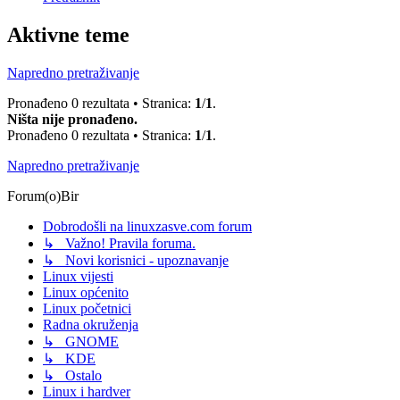
Aktivne teme
Napredno pretraživanje
Pronađeno 0 rezultata • Stranica:
1
/
1
.
Ništa nije pronađeno.
Pronađeno 0 rezultata • Stranica:
1
/
1
.
Napredno pretraživanje
Forum(o)Bir
Dobrodošli na linuxzasve.com forum
↳ Važno! Pravila foruma.
↳ Novi korisnici - upoznavanje
Linux vijesti
Linux općenito
Linux početnici
Radna okruženja
↳ GNOME
↳ KDE
↳ Ostalo
Linux i hardver