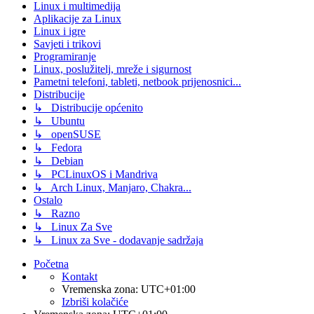
Linux i multimedija
Aplikacije za Linux
Linux i igre
Savjeti i trikovi
Programiranje
Linux, poslužitelj, mreže i sigurnost
Pametni telefoni, tableti, netbook prijenosnici...
Distribucije
↳ Distribucije općenito
↳ Ubuntu
↳ openSUSE
↳ Fedora
↳ Debian
↳ PCLinuxOS i Mandriva
↳ Arch Linux, Manjaro, Chakra...
Ostalo
↳ Razno
↳ Linux Za Sve
↳ Linux za Sve - dodavanje sadržaja
Početna
Kontakt
Vremenska zona:
UTC+01:00
Izbriši kolačiće