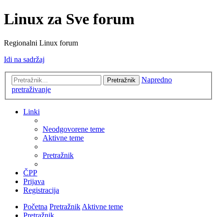
Linux za Sve forum
Regionalni Linux forum
Idi na sadržaj
Napredno
Pretražnik
pretraživanje
Linki
Neodgovorene teme
Aktivne teme
Pretražnik
ČPP
Prijava
Registracija
Početna
Pretražnik
Aktivne teme
Pretražnik