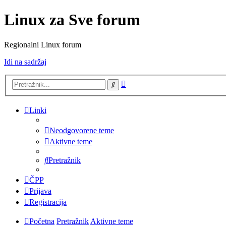
Linux za Sve forum
Regionalni Linux forum
Idi na sadržaj
Napredno
Pretražnik
pretraživanje
Linki
Neodgovorene teme
Aktivne teme
Pretražnik
ČPP
Prijava
Registracija
Početna
Pretražnik
Aktivne teme