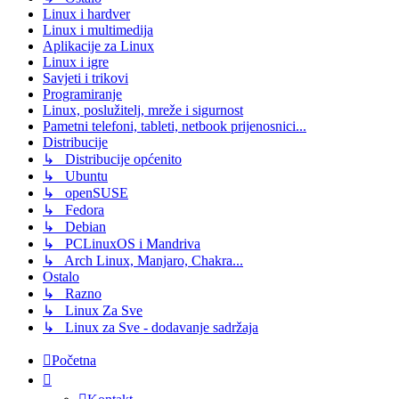
Linux i hardver
Linux i multimedija
Aplikacije za Linux
Linux i igre
Savjeti i trikovi
Programiranje
Linux, poslužitelj, mreže i sigurnost
Pametni telefoni, tableti, netbook prijenosnici...
Distribucije
↳ Distribucije općenito
↳ Ubuntu
↳ openSUSE
↳ Fedora
↳ Debian
↳ PCLinuxOS i Mandriva
↳ Arch Linux, Manjaro, Chakra...
Ostalo
↳ Razno
↳ Linux Za Sve
↳ Linux za Sve - dodavanje sadržaja
Početna