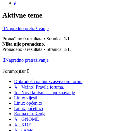
Pretražnik
Aktivne teme
Napredno pretraživanje
Pronađeno 0 rezultata • Stranica:
1
/
1
.
Ništa nije pronađeno.
Pronađeno 0 rezultata • Stranica:
1
/
1
.
Napredno pretraživanje
Forum(o)Bir
Dobrodošli na linuxzasve.com forum
↳ Važno! Pravila foruma.
↳ Novi korisnici - upoznavanje
Linux vijesti
Linux općenito
Linux početnici
Radna okruženja
↳ GNOME
↳ KDE
↳ Ostalo