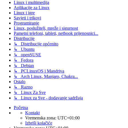
Linux i multimedija
Aplikacije za Linux
Linux i igre
Savjeti i trikovi
Programiranje
Linux, poslužitelj, mreže i sigurnost
Pametni telefoni, tableti, netbook prijenosnici...
Distribucije
↳ Distribucije općenito
↳ Ubuntu
↳ openSUSE
↳ Fedora
↳ Debian
↳ PCLinuxOS i Mandriva
↳ Arch Linux, Manjaro, Chakra...
Ostalo
↳ Razno
↳ Linux Za Sve
↳ Linux za Sve - dodavanje sadržaja
Početna
Kontakt
Vremenska zona:
UTC+01:00
Izbriši kolačiće