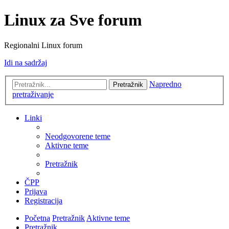
Linux za Sve forum
Regionalni Linux forum
Idi na sadržaj
Napredno
Pretražnik
pretraživanje
Linki
Neodgovorene teme
Aktivne teme
Pretražnik
ČPP
Prijava
Registracija
Početna
Pretražnik
Aktivne teme
Pretražnik