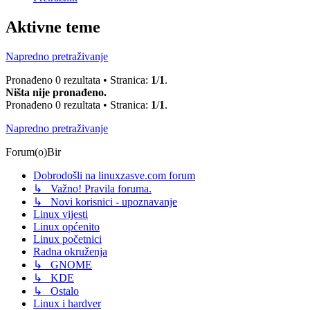
Aktivne teme
Napredno pretraživanje
Pronađeno 0 rezultata • Stranica:
1
/
1
.
Ništa nije pronađeno.
Pronađeno 0 rezultata • Stranica:
1
/
1
.
Napredno pretraživanje
Forum(o)Bir
Dobrodošli na linuxzasve.com forum
↳ Važno! Pravila foruma.
↳ Novi korisnici - upoznavanje
Linux vijesti
Linux općenito
Linux početnici
Radna okruženja
↳ GNOME
↳ KDE
↳ Ostalo
Linux i hardver