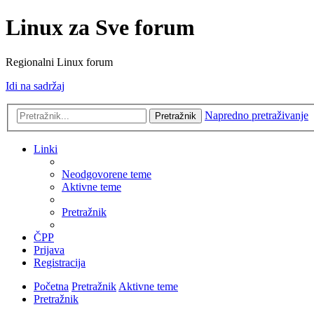
Linux za Sve forum
Regionalni Linux forum
Idi na sadržaj
Napredno pretraživanje
Pretražnik
Linki
Neodgovorene teme
Aktivne teme
Pretražnik
ČPP
Prijava
Registracija
Početna
Pretražnik
Aktivne teme
Pretražnik