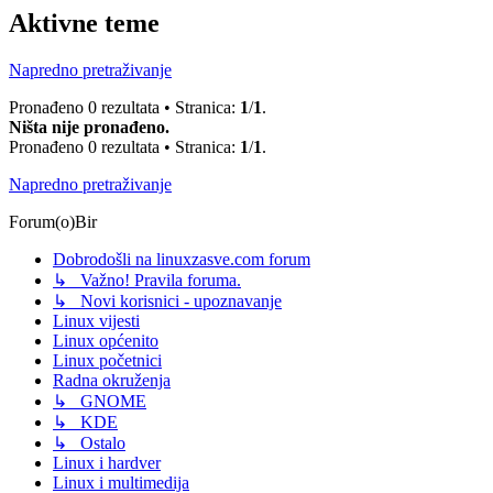
Aktivne teme
Napredno pretraživanje
Pronađeno 0 rezultata • Stranica:
1
/
1
.
Ništa nije pronađeno.
Pronađeno 0 rezultata • Stranica:
1
/
1
.
Napredno pretraživanje
Forum(o)Bir
Dobrodošli na linuxzasve.com forum
↳ Važno! Pravila foruma.
↳ Novi korisnici - upoznavanje
Linux vijesti
Linux općenito
Linux početnici
Radna okruženja
↳ GNOME
↳ KDE
↳ Ostalo
Linux i hardver
Linux i multimedija