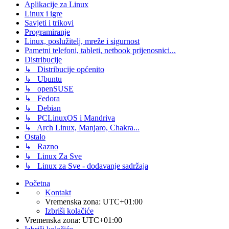
Aplikacije za Linux
Linux i igre
Savjeti i trikovi
Programiranje
Linux, poslužitelj, mreže i sigurnost
Pametni telefoni, tableti, netbook prijenosnici...
Distribucije
↳ Distribucije općenito
↳ Ubuntu
↳ openSUSE
↳ Fedora
↳ Debian
↳ PCLinuxOS i Mandriva
↳ Arch Linux, Manjaro, Chakra...
Ostalo
↳ Razno
↳ Linux Za Sve
↳ Linux za Sve - dodavanje sadržaja
Početna
Kontakt
Vremenska zona:
UTC+01:00
Izbriši kolačiće
Vremenska zona:
UTC+01:00