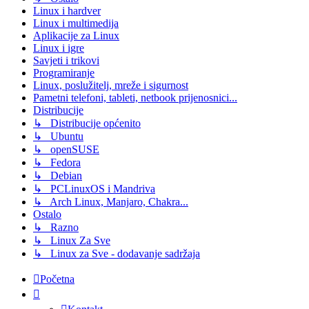
Linux i hardver
Linux i multimedija
Aplikacije za Linux
Linux i igre
Savjeti i trikovi
Programiranje
Linux, poslužitelj, mreže i sigurnost
Pametni telefoni, tableti, netbook prijenosnici...
Distribucije
↳ Distribucije općenito
↳ Ubuntu
↳ openSUSE
↳ Fedora
↳ Debian
↳ PCLinuxOS i Mandriva
↳ Arch Linux, Manjaro, Chakra...
Ostalo
↳ Razno
↳ Linux Za Sve
↳ Linux za Sve - dodavanje sadržaja
Početna