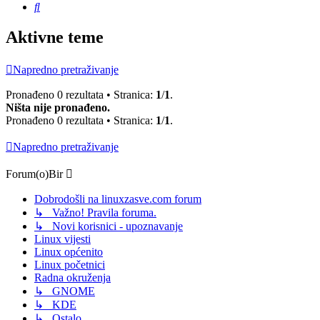
Pretražnik
Aktivne teme
Napredno pretraživanje
Pronađeno 0 rezultata • Stranica:
1
/
1
.
Ništa nije pronađeno.
Pronađeno 0 rezultata • Stranica:
1
/
1
.
Napredno pretraživanje
Forum(o)Bir
Dobrodošli na linuxzasve.com forum
↳ Važno! Pravila foruma.
↳ Novi korisnici - upoznavanje
Linux vijesti
Linux općenito
Linux početnici
Radna okruženja
↳ GNOME
↳ KDE
↳ Ostalo