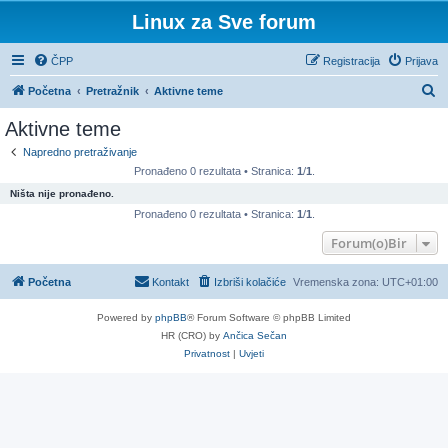
Linux za Sve forum
ČPP
Registracija
Prijava
P
Početna
Pretražnik
Aktivne teme
r
Aktivne teme
e
Napredno pretraživanje
t
Pronađeno 0 rezultata • Stranica:
1
/
1
.
r
Ništa nije pronađeno.
a
Pronađeno 0 rezultata • Stranica:
1
/
1
.
ž
Forum(o)Bir
n
Početna
Kontakt
Izbriši kolačiće
Vremenska zona:
UTC+01:00
i
k
Powered by
phpBB
® Forum Software © phpBB Limited
HR (CRO) by
Ančica Sečan
Privatnost
|
Uvjeti