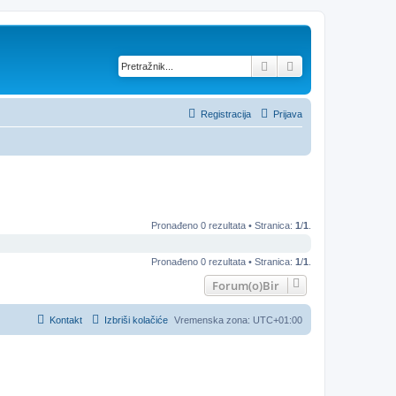
Pretražnik
Napredno pretraž
Registracija
Prijava
Pronađeno 0 rezultata • Stranica:
1
/
1
.
Pronađeno 0 rezultata • Stranica:
1
/
1
.
Forum(o)Bir
Kontakt
Izbriši kolačiće
Vremenska zona:
UTC+01:00