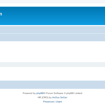
m
Powered by
phpBB
® Forum Software © phpBB Limited
HR (CRO) by
Ančica Sečan
Privatnost
|
Uvjeti