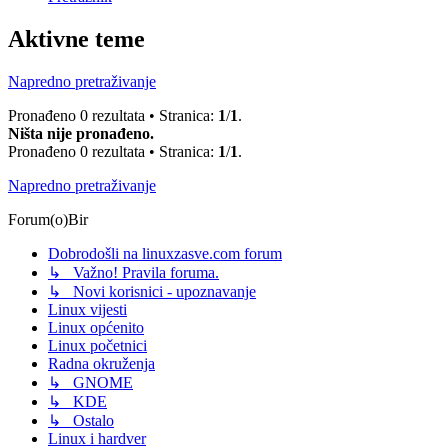
Aktivne teme
Napredno pretraživanje
Pronađeno 0 rezultata • Stranica:
1
/
1
.
Ništa nije pronađeno.
Pronađeno 0 rezultata • Stranica:
1
/
1
.
Napredno pretraživanje
Forum(o)Bir
Dobrodošli na linuxzasve.com forum
↳ Važno! Pravila foruma.
↳ Novi korisnici - upoznavanje
Linux vijesti
Linux općenito
Linux početnici
Radna okruženja
↳ GNOME
↳ KDE
↳ Ostalo
Linux i hardver