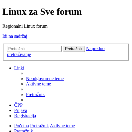
Linux za Sve forum
Regionalni Linux forum
Idi na sadržaj
Napredno
Pretražnik
pretraživanje
Linki
Neodgovorene teme
Aktivne teme
Pretražnik
ČPP
Prijava
Registracija
Početna
Pretražnik
Aktivne teme
Pretražnik