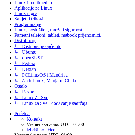
Linux i multimedija
Aplikacije za Linux
Linux i igre
Savjeti i trikovi
Programiranje
Linux, poslužitelj, mreže i sigurnost
Pametni telefoni, tableti, netbook prijenosnici...
Distribucije
↳ Distribucije općenito
↳ Ubuntu
↳ openSUSE
↳ Fedora
↳ Debian
↳ PCLinuxOS i Mandriva
↳ Arch Linux, Manjaro, Chakra...
Ostalo
↳ Razno
↳ Linux Za Sve
↳ Linux za Sve - dodavanje sadržaja
Početna
Kontakt
Vremenska zona:
UTC+01:00
Izbriši kolačiće