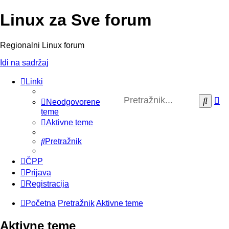
Linux za Sve forum
Regionalni Linux forum
Idi na sadržaj
Linki
N
Pretr
Neodgovorene
pr
teme
Aktivne teme
Pretražnik
ČPP
Prijava
Registracija
Početna
Pretražnik
Aktivne teme
Aktivne teme