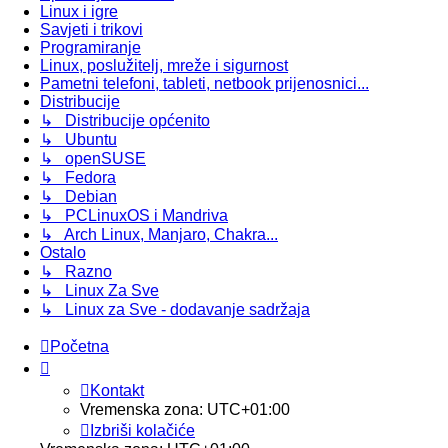
Linux i igre
Savjeti i trikovi
Programiranje
Linux, poslužitelj, mreže i sigurnost
Pametni telefoni, tableti, netbook prijenosnici...
Distribucije
↳ Distribucije općenito
↳ Ubuntu
↳ openSUSE
↳ Fedora
↳ Debian
↳ PCLinuxOS i Mandriva
↳ Arch Linux, Manjaro, Chakra...
Ostalo
↳ Razno
↳ Linux Za Sve
↳ Linux za Sve - dodavanje sadržaja
Početna
Kontakt
Vremenska zona:
UTC+01:00
Izbriši kolačiće