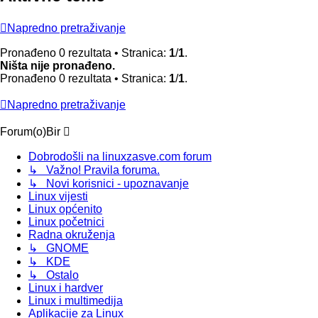
Napredno pretraživanje
Pronađeno 0 rezultata • Stranica:
1
/
1
.
Ništa nije pronađeno.
Pronađeno 0 rezultata • Stranica:
1
/
1
.
Napredno pretraživanje
Forum(o)Bir
Dobrodošli na linuxzasve.com forum
↳ Važno! Pravila foruma.
↳ Novi korisnici - upoznavanje
Linux vijesti
Linux općenito
Linux početnici
Radna okruženja
↳ GNOME
↳ KDE
↳ Ostalo
Linux i hardver
Linux i multimedija
Aplikacije za Linux