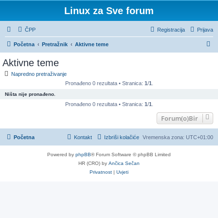
Linux za Sve forum
ČPP
Registracija
Prijava
P
Početna
Pretražnik
Aktivne teme
r
Aktivne teme
e
Napredno pretraživanje
t
Pronađeno 0 rezultata • Stranica:
1
/
1
.
r
Ništa nije pronađeno.
a
Pronađeno 0 rezultata • Stranica:
1
/
1
.
ž
Forum(o)Bir
n
Početna
Kontakt
Izbriši kolačiće
Vremenska zona:
UTC+01:00
i
k
Powered by
phpBB
® Forum Software © phpBB Limited
HR (CRO) by
Ančica Sečan
Privatnost
|
Uvjeti