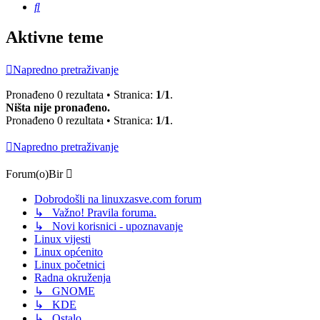
Pretražnik
Aktivne teme
Napredno pretraživanje
Pronađeno 0 rezultata • Stranica:
1
/
1
.
Ništa nije pronađeno.
Pronađeno 0 rezultata • Stranica:
1
/
1
.
Napredno pretraživanje
Forum(o)Bir
Dobrodošli na linuxzasve.com forum
↳ Važno! Pravila foruma.
↳ Novi korisnici - upoznavanje
Linux vijesti
Linux općenito
Linux početnici
Radna okruženja
↳ GNOME
↳ KDE
↳ Ostalo