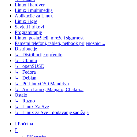
Linux i hardver
Linux i multimedija
Aplikacije za Linux
Linux i igre
Savjeti i trikovi
Programiranje
Linux, poslužitelj, mreže i sigurnost
Pametni telefoni, tableti, netbook prijenosnici...
Distribucije
↳ Distribucije općenito
↳ Ubuntu
↳ openSUSE
↳ Fedora
↳ Debian
↳ PCLinuxOS i Mandriva
↳ Arch Linux, Manjaro, Chakra...
Ostalo
↳ Razno
↳ Linux Za Sve
↳ Linux za Sve - dodavanje sadržaja
Početna