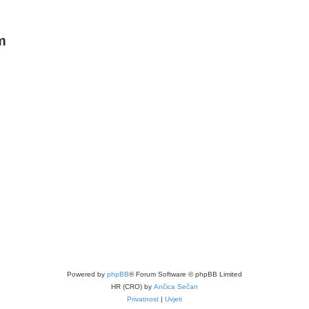
m
Powered by
phpBB
® Forum Software © phpBB Limited
HR (CRO) by
Ančica Sečan
Privatnost
|
Uvjeti