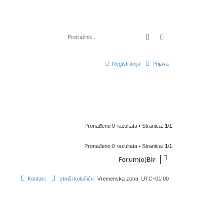
Pretražnik
Napredno pretraž
Registracija
Prijava
Pronađeno 0 rezultata • Stranica:
1
/
1
.
Pronađeno 0 rezultata • Stranica:
1
/
1
.
Forum(o)Bir
Kontakt
Izbriši kolačiće
Vremenska zona:
UTC+01:00