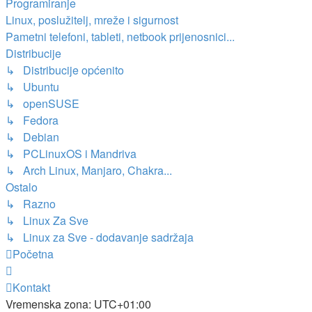
Programiranje
Linux, poslužitelj, mreže i sigurnost
Pametni telefoni, tableti, netbook prijenosnici...
Distribucije
↳ Distribucije općenito
↳ Ubuntu
↳ openSUSE
↳ Fedora
↳ Debian
↳ PCLinuxOS i Mandriva
↳ Arch Linux, Manjaro, Chakra...
Ostalo
↳ Razno
↳ Linux Za Sve
↳ Linux za Sve - dodavanje sadržaja
Početna
Kontakt
Vremenska zona:
UTC+01:00