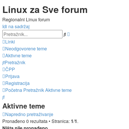
Linux za Sve forum
Regionalni Linux forum
Idi na sadržaj
Napredno
Pretražnik
pretraživanje
Linki
Neodgovorene teme
Aktivne teme
Pretražnik
ČPP
Prijava
Registracija
Početna
Pretražnik
Aktivne teme
Pretražnik
Aktivne teme
Napredno pretraživanje
Pronađeno 0 rezultata • Stranica:
1
/
1
.
Ništa nije pronađeno.