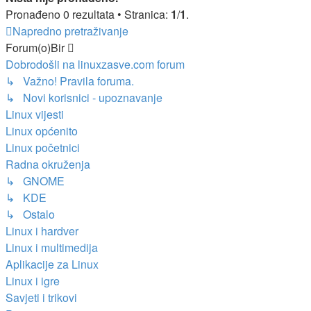
Pronađeno 0 rezultata • Stranica:
1
/
1
.
Napredno pretraživanje
Forum(o)Bir
Dobrodošli na linuxzasve.com forum
↳ Važno! Pravila foruma.
↳ Novi korisnici - upoznavanje
Linux vijesti
Linux općenito
Linux početnici
Radna okruženja
↳ GNOME
↳ KDE
↳ Ostalo
Linux i hardver
Linux i multimedija
Aplikacije za Linux
Linux i igre
Savjeti i trikovi