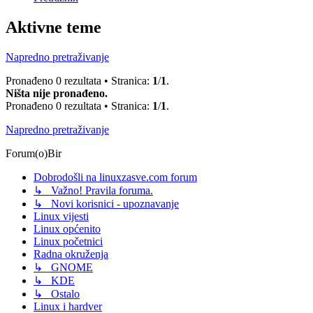
Aktivne teme
Napredno pretraživanje
Pronađeno 0 rezultata • Stranica:
1
/
1
.
Ništa nije pronađeno.
Pronađeno 0 rezultata • Stranica:
1
/
1
.
Napredno pretraživanje
Forum(o)Bir
Dobrodošli na linuxzasve.com forum
↳ Važno! Pravila foruma.
↳ Novi korisnici - upoznavanje
Linux vijesti
Linux općenito
Linux početnici
Radna okruženja
↳ GNOME
↳ KDE
↳ Ostalo
Linux i hardver