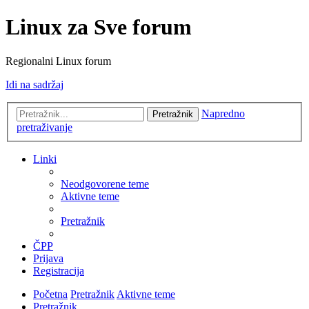
Linux za Sve forum
Regionalni Linux forum
Idi na sadržaj
Napredno
Pretražnik
pretraživanje
Linki
Neodgovorene teme
Aktivne teme
Pretražnik
ČPP
Prijava
Registracija
Početna
Pretražnik
Aktivne teme
Pretražnik