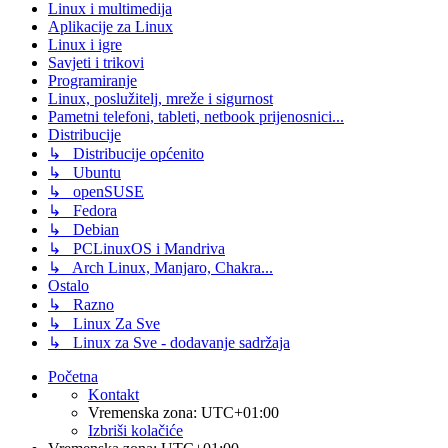
Linux i multimedija
Aplikacije za Linux
Linux i igre
Savjeti i trikovi
Programiranje
Linux, poslužitelj, mreže i sigurnost
Pametni telefoni, tableti, netbook prijenosnici...
Distribucije
↳ Distribucije općenito
↳ Ubuntu
↳ openSUSE
↳ Fedora
↳ Debian
↳ PCLinuxOS i Mandriva
↳ Arch Linux, Manjaro, Chakra...
Ostalo
↳ Razno
↳ Linux Za Sve
↳ Linux za Sve - dodavanje sadržaja
Početna
Kontakt
Vremenska zona:
UTC+01:00
Izbriši kolačiće