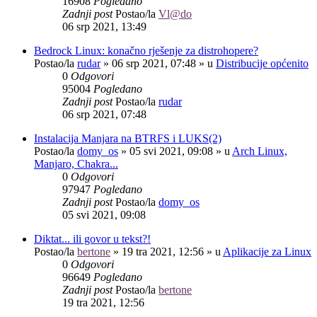
16908
Pogledano
Zadnji post
Postao/la
Vl@do
06 srp 2021, 13:49
Bedrock Linux: konačno rješenje za distrohopere?
Postao/la
rudar
»
06 srp 2021, 07:48
» u
Distribucije općenito
0
Odgovori
95004
Pogledano
Zadnji post
Postao/la
rudar
06 srp 2021, 07:48
Instalacija Manjara na BTRFS i LUKS(2)
Postao/la
domy_os
»
05 svi 2021, 09:08
» u
Arch Linux,
Manjaro, Chakra...
0
Odgovori
97947
Pogledano
Zadnji post
Postao/la
domy_os
05 svi 2021, 09:08
Diktat... ili govor u tekst?!
Postao/la
bertone
»
19 tra 2021, 12:56
» u
Aplikacije za Linux
0
Odgovori
96649
Pogledano
Zadnji post
Postao/la
bertone
19 tra 2021, 12:56