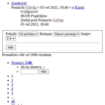
Zemljovid
Postao/la
Vl@do
»
05 vel 2021, 18:40
» u
Razno
0
Odgovori
86109
Pogledano
Zadnji post
Postao/la
Vl@do
05 vel 2021, 18:40
Prikaži:
Redanje:
Smjer:
Pronađeno više od 1000 rezultata
Stranica:
1
/
40
.
Idi na stranicu...:
1
2
3
4
5
...
40