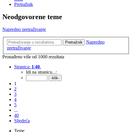
Pretražnik
Neodgovorene teme
Napredno pretraživanje
Napredno
Pretražnik
pretraživanje
Pronađeno više od 1000 rezultata
Stranica:
1
/
40
.
Idi na stranicu...:
1
2
3
4
5
...
40
Sljedeća
Teme