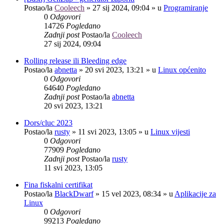
Postao/la
Cooleech
»
27 sij 2024, 09:04
» u
Programiranje
0
Odgovori
14726
Pogledano
Zadnji post
Postao/la
Cooleech
27 sij 2024, 09:04
Rolling release ili Bleeding edge
Postao/la
abnetta
»
20 svi 2023, 13:21
» u
Linux općenito
0
Odgovori
64640
Pogledano
Zadnji post
Postao/la
abnetta
20 svi 2023, 13:21
Dors/cluc 2023
Postao/la
rusty
»
11 svi 2023, 13:05
» u
Linux vijesti
0
Odgovori
77909
Pogledano
Zadnji post
Postao/la
rusty
11 svi 2023, 13:05
Fina fiskalni certifikat
Postao/la
BlackDwarf
»
15 vel 2023, 08:34
» u
Aplikacije za
Linux
0
Odgovori
99213
Pogledano