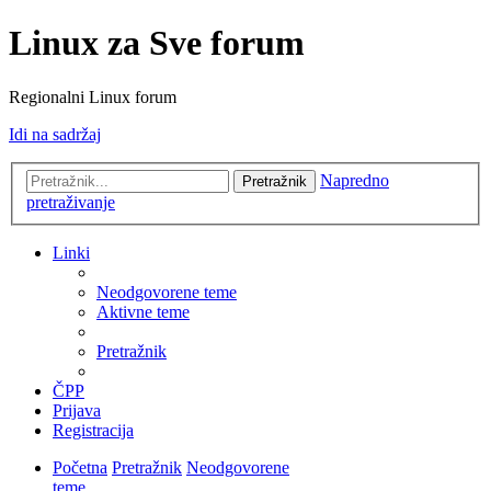
Linux za Sve forum
Regionalni Linux forum
Idi na sadržaj
Napredno
Pretražnik
pretraživanje
Linki
Neodgovorene teme
Aktivne teme
Pretražnik
ČPP
Prijava
Registracija
Početna
Pretražnik
Neodgovorene
teme