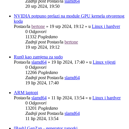
Zadnji post
Postao/la
slamd64
20 srp 2024, 19:50
NVIDIA potpuno prelazi na module GPU kernela otvorenog
koda
Postao/la
bertone
»
19 srp 2024, 19:12
» u
Linux i hardver
0
Odgovori
11332
Pogledano
Zadnji post
Postao/la
bertone
19 srp 2024, 19:12
Run0 kao zamjena za sudo
Postao/la
slamd64
»
19 lip 2024, 17:40
» u
Linux vijesti
0
Odgovori
12266
Pogledano
Zadnji post
Postao/la
slamd64
19 lip 2024, 17:40
ARM laptopi
Postao/la
slamd64
»
11 lip 2024, 13:54
» u
Linux i hardver
0
Odgovori
13201
Pogledano
Zadnji post
Postao/la
slamd64
11 lip 2024, 13:54
[Bash] GenZap - generator zaporki