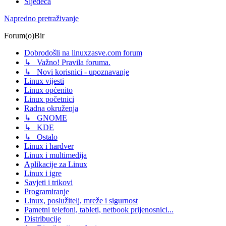
Sljedeća
Napredno pretraživanje
Forum(o)Bir
Dobrodošli na linuxzasve.com forum
↳ Važno! Pravila foruma.
↳ Novi korisnici - upoznavanje
Linux vijesti
Linux općenito
Linux početnici
Radna okruženja
↳ GNOME
↳ KDE
↳ Ostalo
Linux i hardver
Linux i multimedija
Aplikacije za Linux
Linux i igre
Savjeti i trikovi
Programiranje
Linux, poslužitelj, mreže i sigurnost
Pametni telefoni, tableti, netbook prijenosnici...
Distribucije