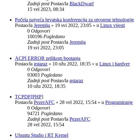
Zadnji post
Postao/la
BlackDwarf
15 vel 2023, 08:34
Počela najveća hrvatska konferencija za otvorene tehnologije
Postao/la
Jeremija
»
19 svi 2022, 23:05
» u
Linux vijesti
0
Odgovori
100196
Pogledano
Zadnji post
Postao/la
Jeremija
19 svi 2022, 23:05
ACPI ERROR prilikom bootanja
Postao/la
gstaraz
»
10 ožu 2022, 18:35
» u
Linux i hardver
0
Odgovori
93003
Pogledano
Zadnji post
Postao/la
gstaraz
10 ožu 2022, 18:35
TCPDF[PHP]
Postao/la
PezerAFC
»
28 vel 2022, 15:54
» u
Programiranje
0
Odgovori
94721
Pogledano
Zadnji post
Postao/la
PezerAFC
28 vel 2022, 15:54
Ubuntu Studio i RT Kernel