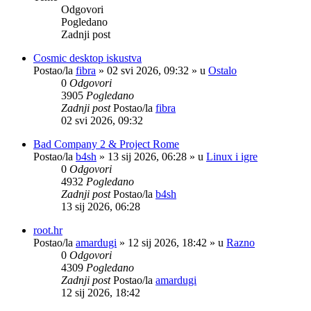
Odgovori
Pogledano
Zadnji post
Cosmic desktop iskustva
Postao/la
fibra
»
02 svi 2026, 09:32
» u
Ostalo
0
Odgovori
3905
Pogledano
Zadnji post
Postao/la
fibra
02 svi 2026, 09:32
Bad Company 2 & Project Rome
Postao/la
b4sh
»
13 sij 2026, 06:28
» u
Linux i igre
0
Odgovori
4932
Pogledano
Zadnji post
Postao/la
b4sh
13 sij 2026, 06:28
root.hr
Postao/la
amardugi
»
12 sij 2026, 18:42
» u
Razno
0
Odgovori
4309
Pogledano
Zadnji post
Postao/la
amardugi
12 sij 2026, 18:42