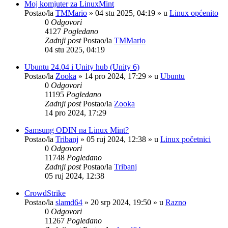
Moj komjuter za LinuxMint
Postao/la
TMMario
»
04 stu 2025, 04:19
» u
Linux općenito
0
Odgovori
4127
Pogledano
Zadnji post
Postao/la
TMMario
04 stu 2025, 04:19
Ubuntu 24.04 i Unity hub (Unity 6)
Postao/la
Zooka
»
14 pro 2024, 17:29
» u
Ubuntu
0
Odgovori
11195
Pogledano
Zadnji post
Postao/la
Zooka
14 pro 2024, 17:29
Samsung ODIN na Linux Mint?
Postao/la
Tribanj
»
05 ruj 2024, 12:38
» u
Linux početnici
0
Odgovori
11748
Pogledano
Zadnji post
Postao/la
Tribanj
05 ruj 2024, 12:38
CrowdStrike
Postao/la
slamd64
»
20 srp 2024, 19:50
» u
Razno
0
Odgovori
11267
Pogledano