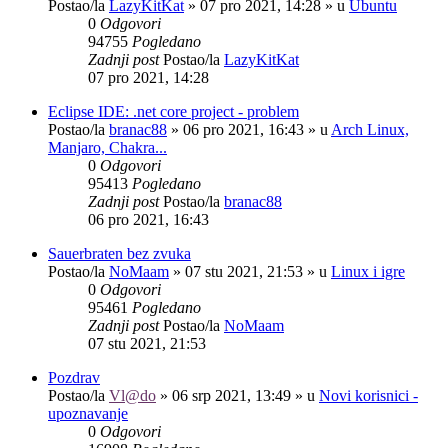
Postao/la
LazyKitKat
»
07 pro 2021, 14:28
» u
Ubuntu
0
Odgovori
94755
Pogledano
Zadnji post
Postao/la
LazyKitKat
07 pro 2021, 14:28
Eclipse IDE: .net core project - problem
Postao/la
branac88
»
06 pro 2021, 16:43
» u
Arch Linux,
Manjaro, Chakra...
0
Odgovori
95413
Pogledano
Zadnji post
Postao/la
branac88
06 pro 2021, 16:43
Sauerbraten bez zvuka
Postao/la
NoMaam
»
07 stu 2021, 21:53
» u
Linux i igre
0
Odgovori
95461
Pogledano
Zadnji post
Postao/la
NoMaam
07 stu 2021, 21:53
Pozdrav
Postao/la
Vl@do
»
06 srp 2021, 13:49
» u
Novi korisnici -
upoznavanje
0
Odgovori