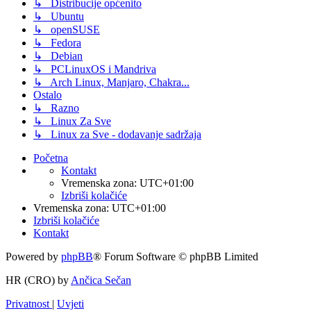
↳ Distribucije općenito
↳ Ubuntu
↳ openSUSE
↳ Fedora
↳ Debian
↳ PCLinuxOS i Mandriva
↳ Arch Linux, Manjaro, Chakra...
Ostalo
↳ Razno
↳ Linux Za Sve
↳ Linux za Sve - dodavanje sadržaja
Početna
Kontakt
Vremenska zona:
UTC+01:00
Izbriši kolačiće
Vremenska zona:
UTC+01:00
Izbriši kolačiće
Kontakt
Powered by
phpBB
® Forum Software © phpBB Limited
HR (CRO) by
Ančica Sečan
Privatnost
|
Uvjeti