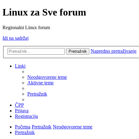
Linux za Sve forum
Regionalni Linux forum
Idi na sadržaj
Napredno pretraživanje
Pretražnik
Linki
Neodgovorene teme
Aktivne teme
Pretražnik
ČPP
Prijava
Registracija
Početna
Pretražnik
Neodgovorene teme
Pretražnik