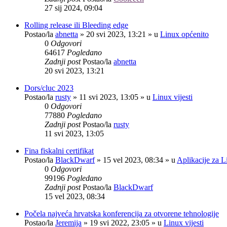
27 sij 2024, 09:04
Rolling release ili Bleeding edge
Postao/la
abnetta
»
20 svi 2023, 13:21
» u
Linux općenito
0
Odgovori
64617
Pogledano
Zadnji post
Postao/la
abnetta
20 svi 2023, 13:21
Dors/cluc 2023
Postao/la
rusty
»
11 svi 2023, 13:05
» u
Linux vijesti
0
Odgovori
77880
Pogledano
Zadnji post
Postao/la
rusty
11 svi 2023, 13:05
Fina fiskalni certifikat
Postao/la
BlackDwarf
»
15 vel 2023, 08:34
» u
Aplikacije za L
0
Odgovori
99196
Pogledano
Zadnji post
Postao/la
BlackDwarf
15 vel 2023, 08:34
Počela najveća hrvatska konferencija za otvorene tehnologije
Postao/la
Jeremija
»
19 svi 2022, 23:05
» u
Linux vijesti