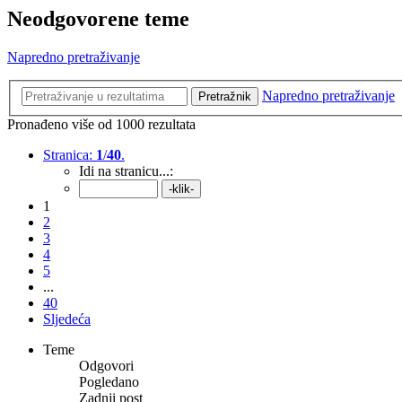
Neodgovorene teme
Napredno pretraživanje
Napredno pretraživanje
Pretražnik
Pronađeno više od 1000 rezultata
Stranica:
1
/
40
.
Idi na stranicu...:
1
2
3
4
5
...
40
Sljedeća
Teme
Odgovori
Pogledano
Zadnji post