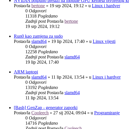
NVIDIA potpuno prelazi na module GPU kernela otvorenog k
Postao/la
bertone
»
19 srp 2024, 19:12
» u
Linux i hardver
0
Odgovori
11318
Pogledano
Zadnji post
Postao/la
bertone
19 srp 2024, 19:12
Run0 kao zamjena za sudo
Postao/la
slamd64
»
19 lip 2024, 17:40
» u
Linux vijesti
0
Odgovori
12258
Pogledano
Zadnji post
Postao/la
slamd64
19 lip 2024, 17:40
ARM laptopi
Postao/la
slamd64
»
11 lip 2024, 13:54
» u
Linux i hardver
0
Odgovori
13192
Pogledano
Zadnji post
Postao/la
slamd64
11 lip 2024, 13:54
[Bash] GenZap - generator zaporki
Postao/la
Cooleech
»
27 sij 2024, 09:04
» u
Programiranje
0
Odgovori
14716
Pogledano
Zadnji post
Postao/la
Cooleech