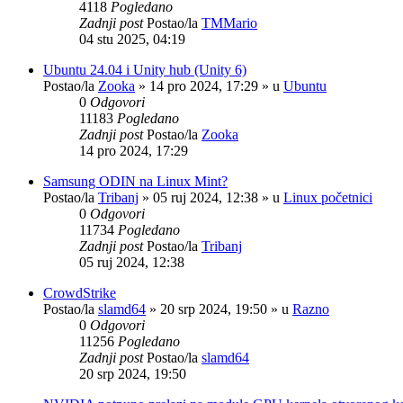
4118
Pogledano
Zadnji post
Postao/la
TMMario
04 stu 2025, 04:19
Ubuntu 24.04 i Unity hub (Unity 6)
Postao/la
Zooka
»
14 pro 2024, 17:29
» u
Ubuntu
0
Odgovori
11183
Pogledano
Zadnji post
Postao/la
Zooka
14 pro 2024, 17:29
Samsung ODIN na Linux Mint?
Postao/la
Tribanj
»
05 ruj 2024, 12:38
» u
Linux početnici
0
Odgovori
11734
Pogledano
Zadnji post
Postao/la
Tribanj
05 ruj 2024, 12:38
CrowdStrike
Postao/la
slamd64
»
20 srp 2024, 19:50
» u
Razno
0
Odgovori
11256
Pogledano
Zadnji post
Postao/la
slamd64
20 srp 2024, 19:50