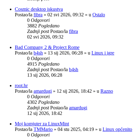
Cosmic desktop iskustva
Postao/la
fibra
»
02 svi 2026, 09:32
» u
Ostalo
0
Odgovori
3882
Pogledano
Zadnji post
Postao/la
fibra
02 svi 2026, 09:32
Bad Company 2 & Project Rome
Postao/la
b4sh
»
13 sij 2026, 06:28
» u
Linux i igre
0
Odgovori
4915
Pogledano
Zadnji post
Postao/la
b4sh
13 sij 2026, 06:28
root.hr
Postao/la
amardugi
»
12 sij 2026, 18:42
» u
Razno
0
Odgovori
4302
Pogledano
Zadnji post
Postao/la
amardugi
12 sij 2026, 18:42
Moj komjuter za LinuxMint
Postao/la
TMMario
»
04 stu 2025, 04:19
» u
Linux općenito
0
Odgovori