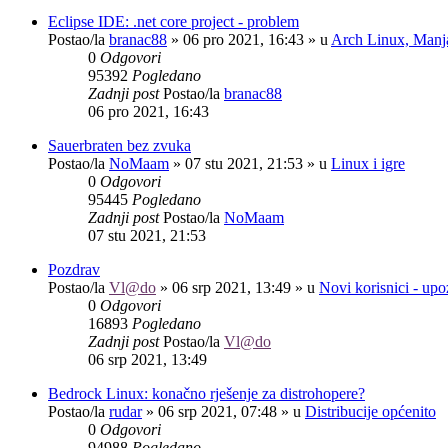
Eclipse IDE: .net core project - problem
Postao/la
branac88
»
06 pro 2021, 16:43
» u
Arch Linux, Manja
0
Odgovori
95392
Pogledano
Zadnji post
Postao/la
branac88
06 pro 2021, 16:43
Sauerbraten bez zvuka
Postao/la
NoMaam
»
07 stu 2021, 21:53
» u
Linux i igre
0
Odgovori
95445
Pogledano
Zadnji post
Postao/la
NoMaam
07 stu 2021, 21:53
Pozdrav
Postao/la
Vl@do
»
06 srp 2021, 13:49
» u
Novi korisnici - up
0
Odgovori
16893
Pogledano
Zadnji post
Postao/la
Vl@do
06 srp 2021, 13:49
Bedrock Linux: konačno rješenje za distrohopere?
Postao/la
rudar
»
06 srp 2021, 07:48
» u
Distribucije općenito
0
Odgovori
94988
Pogledano