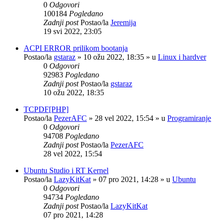
0
Odgovori
100184
Pogledano
Zadnji post
Postao/la
Jeremija
19 svi 2022, 23:05
ACPI ERROR prilikom bootanja
Postao/la
gstaraz
»
10 ožu 2022, 18:35
» u
Linux i hardver
0
Odgovori
92983
Pogledano
Zadnji post
Postao/la
gstaraz
10 ožu 2022, 18:35
TCPDF[PHP]
Postao/la
PezerAFC
»
28 vel 2022, 15:54
» u
Programiranje
0
Odgovori
94708
Pogledano
Zadnji post
Postao/la
PezerAFC
28 vel 2022, 15:54
Ubuntu Studio i RT Kernel
Postao/la
LazyKitKat
»
07 pro 2021, 14:28
» u
Ubuntu
0
Odgovori
94734
Pogledano
Zadnji post
Postao/la
LazyKitKat
07 pro 2021, 14:28