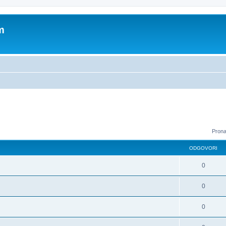
m
Prona
ODGOVORI
0
0
0