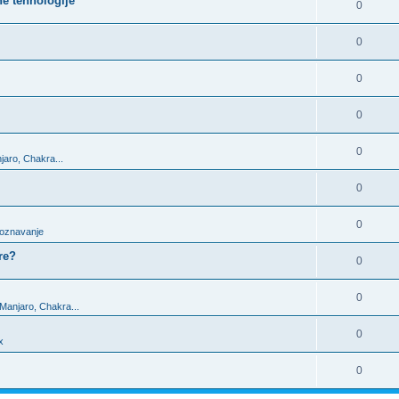
ne tehnologije
0
0
0
0
0
jaro, Chakra...
0
0
upoznavanje
re?
0
0
 Manjaro, Chakra...
0
x
0