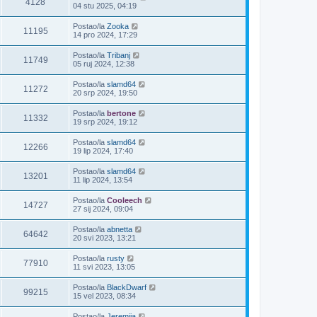
4128
04 stu 2025, 04:19
Postao/la
Zooka
11195
14 pro 2024, 17:29
Postao/la
Tribanj
11749
05 ruj 2024, 12:38
Postao/la
slamd64
11272
20 srp 2024, 19:50
Postao/la
bertone
11332
19 srp 2024, 19:12
Postao/la
slamd64
12266
19 lip 2024, 17:40
Postao/la
slamd64
13201
11 lip 2024, 13:54
Postao/la
Cooleech
14727
27 sij 2024, 09:04
Postao/la
abnetta
64642
20 svi 2023, 13:21
Postao/la
rusty
77910
11 svi 2023, 13:05
Postao/la
BlackDwarf
99215
15 vel 2023, 08:34
Postao/la
Jeremija