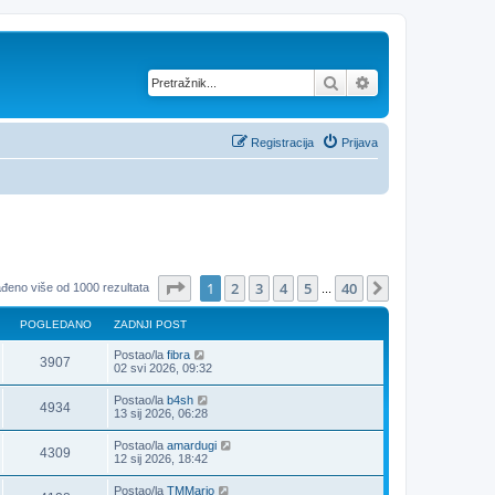
Pretražnik
Napredno pretraž
Registracija
Prijava
Stranica:
1
/
40
.
1
2
3
4
5
40
Sljedeća
đeno više od 1000 rezultata
...
POGLEDANO
ZADNJI POST
Postao/la
fibra
3907
02 svi 2026, 09:32
Postao/la
b4sh
4934
13 sij 2026, 06:28
Postao/la
amardugi
4309
12 sij 2026, 18:42
Postao/la
TMMario