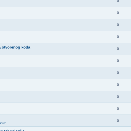
0
0
0
0
a otvorenog koda
0
0
0
0
0
0
0
Linux