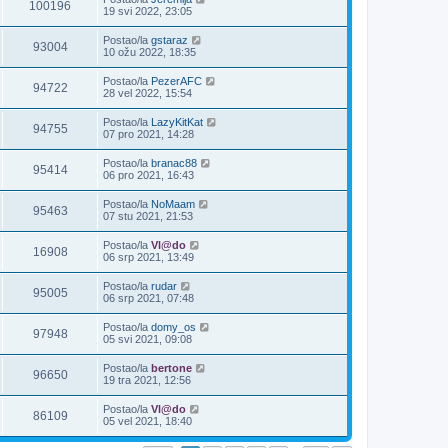
100196
19 svi 2022, 23:05
Postao/la
gstaraz
93004
10 ožu 2022, 18:35
Postao/la
PezerAFC
94722
28 vel 2022, 15:54
Postao/la
LazyKitKat
94755
07 pro 2021, 14:28
Postao/la
branac88
95414
06 pro 2021, 16:43
Postao/la
NoMaam
95463
07 stu 2021, 21:53
Postao/la
Vl@do
16908
06 srp 2021, 13:49
Postao/la
rudar
95005
06 srp 2021, 07:48
Postao/la
domy_os
97948
05 svi 2021, 09:08
Postao/la
bertone
96650
19 tra 2021, 12:56
Postao/la
Vl@do
86109
05 vel 2021, 18:40