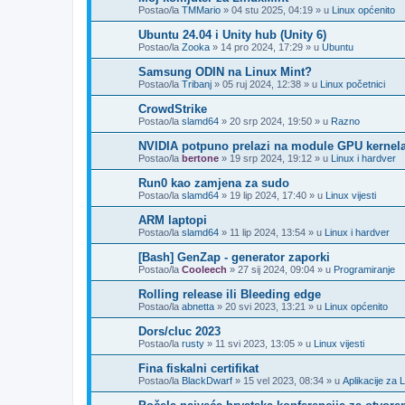
Postao/la
TMMario
»
04 stu 2025, 04:19
» u
Linux općenito
Ubuntu 24.04 i Unity hub (Unity 6)
Postao/la
Zooka
»
14 pro 2024, 17:29
» u
Ubuntu
Samsung ODIN na Linux Mint?
Postao/la
Tribanj
»
05 ruj 2024, 12:38
» u
Linux početnici
CrowdStrike
Postao/la
slamd64
»
20 srp 2024, 19:50
» u
Razno
NVIDIA potpuno prelazi na module GPU kernel
Postao/la
bertone
»
19 srp 2024, 19:12
» u
Linux i hardver
Run0 kao zamjena za sudo
Postao/la
slamd64
»
19 lip 2024, 17:40
» u
Linux vijesti
ARM laptopi
Postao/la
slamd64
»
11 lip 2024, 13:54
» u
Linux i hardver
[Bash] GenZap - generator zaporki
Postao/la
Cooleech
»
27 sij 2024, 09:04
» u
Programiranje
Rolling release ili Bleeding edge
Postao/la
abnetta
»
20 svi 2023, 13:21
» u
Linux općenito
Dors/cluc 2023
Postao/la
rusty
»
11 svi 2023, 13:05
» u
Linux vijesti
Fina fiskalni certifikat
Postao/la
BlackDwarf
»
15 vel 2023, 08:34
» u
Aplikacije za 