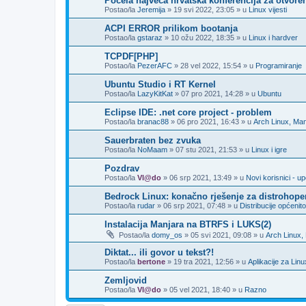
Počela najveća hrvatska konferencija za otvore
Postao/la
Jeremija
»
19 svi 2022, 23:05
» u
Linux vijesti
ACPI ERROR prilikom bootanja
Postao/la
gstaraz
»
10 ožu 2022, 18:35
» u
Linux i hardver
TCPDF[PHP]
Postao/la
PezerAFC
»
28 vel 2022, 15:54
» u
Programiranje
Ubuntu Studio i RT Kernel
Postao/la
LazyKitKat
»
07 pro 2021, 14:28
» u
Ubuntu
Eclipse IDE: .net core project - problem
Postao/la
branac88
»
06 pro 2021, 16:43
» u
Arch Linux, Man
Sauerbraten bez zvuka
Postao/la
NoMaam
»
07 stu 2021, 21:53
» u
Linux i igre
Pozdrav
Postao/la
Vl@do
»
06 srp 2021, 13:49
» u
Novi korisnici - 
Bedrock Linux: konačno rješenje za distrohope
Postao/la
rudar
»
06 srp 2021, 07:48
» u
Distribucije općenito
Instalacija Manjara na BTRFS i LUKS(2)
Postao/la
domy_os
»
05 svi 2021, 09:08
» u
Arch Linux,
Diktat... ili govor u tekst?!
Postao/la
bertone
»
19 tra 2021, 12:56
» u
Aplikacije za Linu
Zemljovid
Postao/la
Vl@do
»
05 vel 2021, 18:40
» u
Razno