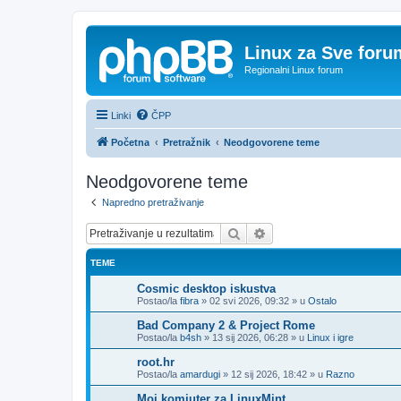
Linux za Sve foru
Regionalni Linux forum
Linki
ČPP
Početna
Pretražnik
Neodgovorene teme
Neodgovorene teme
Napredno pretraživanje
Pretražnik
Napredno pretraživanje
TEME
Cosmic desktop iskustva
Postao/la
fibra
»
02 svi 2026, 09:32
» u
Ostalo
Bad Company 2 & Project Rome
Postao/la
b4sh
»
13 sij 2026, 06:28
» u
Linux i igre
root.hr
Postao/la
amardugi
»
12 sij 2026, 18:42
» u
Razno
Moj komjuter za LinuxMint