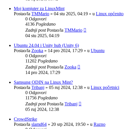
Moj komjuter za LinuxMint
Postao/la
TMMario
»
04 stu 2025, 04:19
» u
Linux općenito
0
Odgovori
4136
Pogledano
Zadnji post
Postao/la
TMMario
04 stu 2025, 04:19
Ubuntu 24.04 i Unity hub (Unity 6)
Postao/la
Zooka
»
14 pro 2024, 17:29
» u
Ubuntu
0
Odgovori
11202
Pogledano
Zadnji post
Postao/la
Zooka
14 pro 2024, 17:29
Samsung ODIN na Linux Mint?
Postao/la
Tribanj
»
05 ruj 2024, 12:38
» u
Linux početnici
0
Odgovori
11756
Pogledano
Zadnji post
Postao/la
Tribanj
05 ruj 2024, 12:38
CrowdStrike
Postao/la
slamd64
»
20 srp 2024, 19:50
» u
Razno