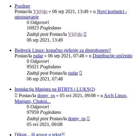
Pozdrav
Postao/la
Vl@do
»
06 srp 2021, 13:49
» u
Novi korisnici -
upoznavanje
0
Odgovori
16923
Pogledano
Zadnji post
Postao/la
Vl@do
06 srp 2021, 13:49
Bedrock Linux: konačno rješenje za distrohopere?
Postao/la
rudar
»
06 srp 2021, 07:48
» u
Distribucije općenito
0
Odgovori
95021
Pogledano
Zadnji post
Postao/la
rudar
06 srp 2021, 07:48
Instalacija Manjara na BTRFS i LUKS(2)
Postao/la
domy_os
»
05 svi 2021, 09:08
» u
Arch Linux,
Manjaro, Chakra...
0
Odgovori
97959
Pogledano
Zadnji post
Postao/la
domy_os
05 svi 2021, 09:08
Diktat... ili govor u tekst?!