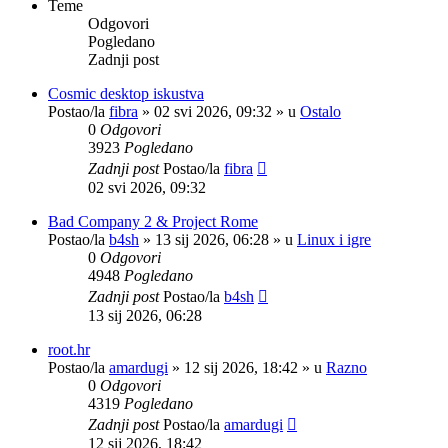
Teme
Odgovori
Pogledano
Zadnji post
Cosmic desktop iskustva
Postao/la
fibra
»
02 svi 2026, 09:32
» u
Ostalo
0
Odgovori
3923
Pogledano
Zadnji post
Postao/la
fibra
02 svi 2026, 09:32
Bad Company 2 & Project Rome
Postao/la
b4sh
»
13 sij 2026, 06:28
» u
Linux i igre
0
Odgovori
4948
Pogledano
Zadnji post
Postao/la
b4sh
13 sij 2026, 06:28
root.hr
Postao/la
amardugi
»
12 sij 2026, 18:42
» u
Razno
0
Odgovori
4319
Pogledano
Zadnji post
Postao/la
amardugi
12 sij 2026, 18:42