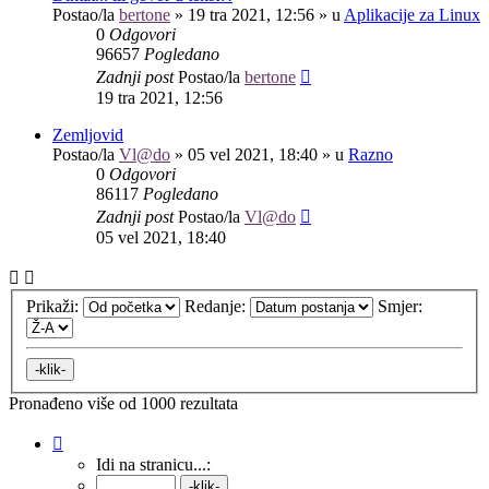
Postao/la
bertone
»
19 tra 2021, 12:56
» u
Aplikacije za Linux
0
Odgovori
96657
Pogledano
Zadnji post
Postao/la
bertone
19 tra 2021, 12:56
Zemljovid
Postao/la
Vl@do
»
05 vel 2021, 18:40
» u
Razno
0
Odgovori
86117
Pogledano
Zadnji post
Postao/la
Vl@do
05 vel 2021, 18:40
Prikaži:
Redanje:
Smjer:
Pronađeno više od 1000 rezultata
Stranica:
1
/
40
.
Idi na stranicu...: