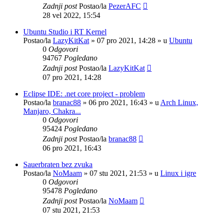
Zadnji post
Postao/la
PezerAFC
28 vel 2022, 15:54
Ubuntu Studio i RT Kernel
Postao/la
LazyKitKat
»
07 pro 2021, 14:28
» u
Ubuntu
0
Odgovori
94767
Pogledano
Zadnji post
Postao/la
LazyKitKat
07 pro 2021, 14:28
Eclipse IDE: .net core project - problem
Postao/la
branac88
»
06 pro 2021, 16:43
» u
Arch Linux,
Manjaro, Chakra...
0
Odgovori
95424
Pogledano
Zadnji post
Postao/la
branac88
06 pro 2021, 16:43
Sauerbraten bez zvuka
Postao/la
NoMaam
»
07 stu 2021, 21:53
» u
Linux i igre
0
Odgovori
95478
Pogledano
Zadnji post
Postao/la
NoMaam
07 stu 2021, 21:53