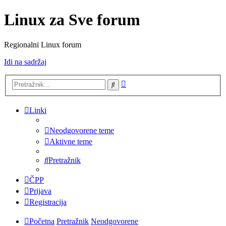
Linux za Sve forum
Regionalni Linux forum
Idi na sadržaj
Napredno
Pretražnik
pretraživanje
Linki
Neodgovorene teme
Aktivne teme
Pretražnik
ČPP
Prijava
Registracija
Početna
Pretražnik
Neodgovorene