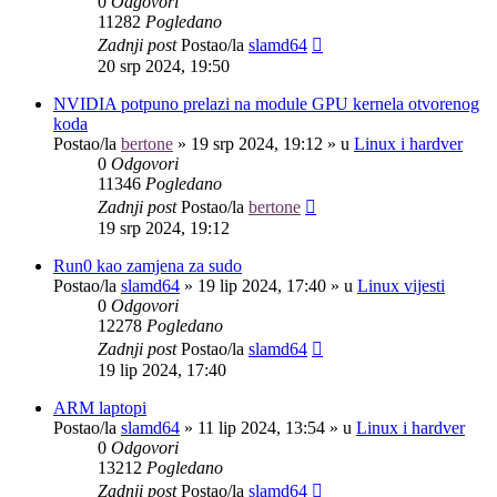
0
Odgovori
11282
Pogledano
Zadnji post
Postao/la
slamd64
20 srp 2024, 19:50
NVIDIA potpuno prelazi na module GPU kernela otvorenog
koda
Postao/la
bertone
»
19 srp 2024, 19:12
» u
Linux i hardver
0
Odgovori
11346
Pogledano
Zadnji post
Postao/la
bertone
19 srp 2024, 19:12
Run0 kao zamjena za sudo
Postao/la
slamd64
»
19 lip 2024, 17:40
» u
Linux vijesti
0
Odgovori
12278
Pogledano
Zadnji post
Postao/la
slamd64
19 lip 2024, 17:40
ARM laptopi
Postao/la
slamd64
»
11 lip 2024, 13:54
» u
Linux i hardver
0
Odgovori
13212
Pogledano
Zadnji post
Postao/la
slamd64