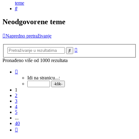
teme
Pretražnik
Neodgovorene teme
Napredno pretraživanje
Napredno
Pretražnik
pretraživanje
Pronađeno više od 1000 rezultata
Stranica:
1
/
40
.
Idi na stranicu...:
1
2
3
4
5
...
40
Sljedeća