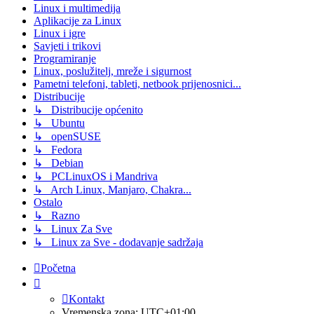
Linux i multimedija
Aplikacije za Linux
Linux i igre
Savjeti i trikovi
Programiranje
Linux, poslužitelj, mreže i sigurnost
Pametni telefoni, tableti, netbook prijenosnici...
Distribucije
↳ Distribucije općenito
↳ Ubuntu
↳ openSUSE
↳ Fedora
↳ Debian
↳ PCLinuxOS i Mandriva
↳ Arch Linux, Manjaro, Chakra...
Ostalo
↳ Razno
↳ Linux Za Sve
↳ Linux za Sve - dodavanje sadržaja
Početna
Kontakt
Vremenska zona:
UTC+01:00