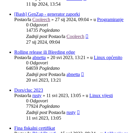
11 lip 2024, 13:54
[Bash] GenZap - generator zaporki
Postao/la
Cooleech
»
27 sij 2024, 09:04
» u
Programiranje
0
Odgovori
14735
Pogledano
Zadnji post
Postao/la
Cooleech
27 sij 2024, 09:04
Rolling release ili Bleeding edge
Postao/la
abnetta
»
20 svi 2023, 13:21
» u
Linux općenito
0
Odgovori
64659
Pogledano
Zadnji post
Postao/la
abnetta
20 svi 2023, 13:21
Dors/cluc 2023
Postao/la
rusty
»
11 svi 2023, 13:05
» u
Linux vijesti
0
Odgovori
77924
Pogledano
Zadnji post
Postao/la
rusty
11 svi 2023, 13:05
Fina fiskalni certifikat