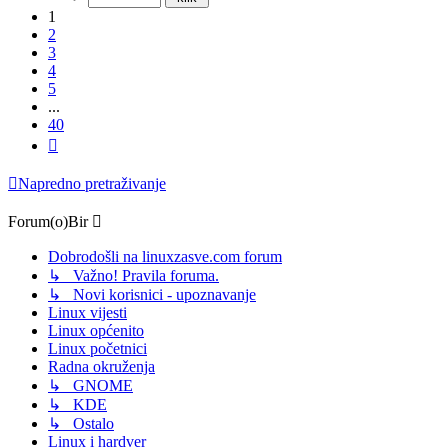
1
2
3
4
5
...
40
Sljedeća
Napredno pretraživanje
Forum(o)Bir
Dobrodošli na linuxzasve.com forum
↳ Važno! Pravila foruma.
↳ Novi korisnici - upoznavanje
Linux vijesti
Linux općenito
Linux početnici
Radna okruženja
↳ GNOME
↳ KDE
↳ Ostalo
Linux i hardver