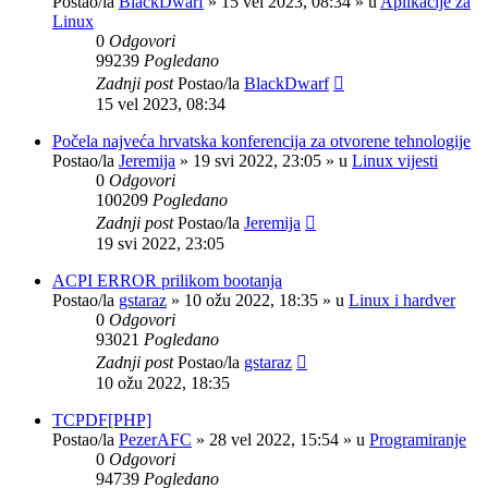
Postao/la
BlackDwarf
»
15 vel 2023, 08:34
» u
Aplikacije za
Linux
0
Odgovori
99239
Pogledano
Zadnji post
Postao/la
BlackDwarf
15 vel 2023, 08:34
Počela najveća hrvatska konferencija za otvorene tehnologije
Postao/la
Jeremija
»
19 svi 2022, 23:05
» u
Linux vijesti
0
Odgovori
100209
Pogledano
Zadnji post
Postao/la
Jeremija
19 svi 2022, 23:05
ACPI ERROR prilikom bootanja
Postao/la
gstaraz
»
10 ožu 2022, 18:35
» u
Linux i hardver
0
Odgovori
93021
Pogledano
Zadnji post
Postao/la
gstaraz
10 ožu 2022, 18:35
TCPDF[PHP]
Postao/la
PezerAFC
»
28 vel 2022, 15:54
» u
Programiranje
0
Odgovori
94739
Pogledano