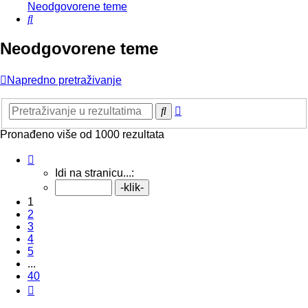
Neodgovorene teme
Pretražnik
Neodgovorene teme
Napredno pretraživanje
Napredno
Pretražnik
pretraživanje
Pronađeno više od 1000 rezultata
Stranica:
1
/
40
.
Idi na stranicu...:
1
2
3
4
5
...
40
Sljedeća