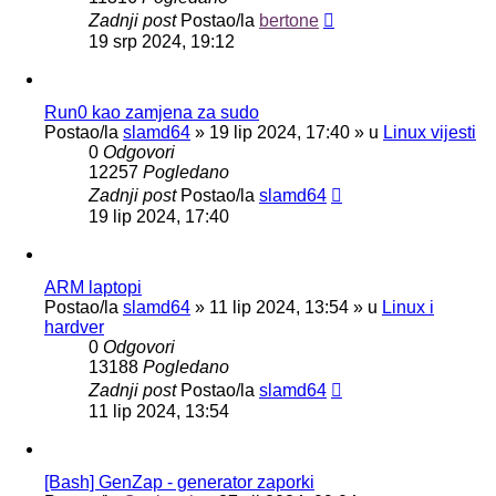
Zadnji post
Postao/la
bertone
19 srp 2024, 19:12
Run0 kao zamjena za sudo
Postao/la
slamd64
»
19 lip 2024, 17:40
» u
Linux vijesti
0
Odgovori
12257
Pogledano
Zadnji post
Postao/la
slamd64
19 lip 2024, 17:40
ARM laptopi
Postao/la
slamd64
»
11 lip 2024, 13:54
» u
Linux i
hardver
0
Odgovori
13188
Pogledano
Zadnji post
Postao/la
slamd64
11 lip 2024, 13:54
[Bash] GenZap - generator zaporki