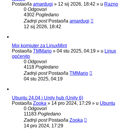
Postao/la
amardugi
»
12 sij 2026, 18:42
» u
Razno
0
Odgovori
4302
Pogledano
Zadnji post
Postao/la
amardugi
12 sij 2026, 18:42
Moj komjuter za LinuxMint
Postao/la
TMMario
»
04 stu 2025, 04:19
» u
Linux
općenito
0
Odgovori
4118
Pogledano
Zadnji post
Postao/la
TMMario
04 stu 2025, 04:19
Ubuntu 24.04 i Unity hub (Unity 6)
Postao/la
Zooka
»
14 pro 2024, 17:29
» u
Ubuntu
0
Odgovori
11183
Pogledano
Zadnji post
Postao/la
Zooka
14 pro 2024, 17:29