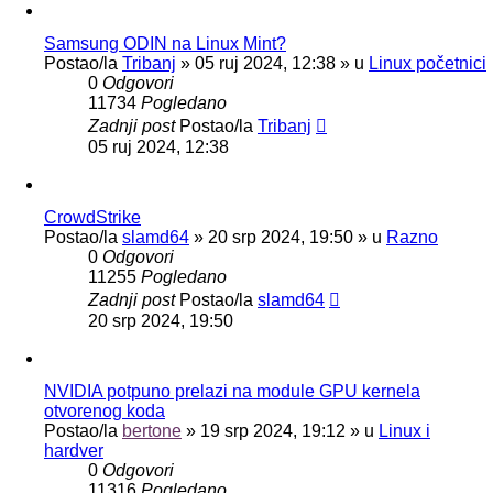
Samsung ODIN na Linux Mint?
Postao/la
Tribanj
»
05 ruj 2024, 12:38
» u
Linux početnici
0
Odgovori
11734
Pogledano
Zadnji post
Postao/la
Tribanj
05 ruj 2024, 12:38
CrowdStrike
Postao/la
slamd64
»
20 srp 2024, 19:50
» u
Razno
0
Odgovori
11255
Pogledano
Zadnji post
Postao/la
slamd64
20 srp 2024, 19:50
NVIDIA potpuno prelazi na module GPU kernela
otvorenog koda
Postao/la
bertone
»
19 srp 2024, 19:12
» u
Linux i
hardver
0
Odgovori
11316
Pogledano