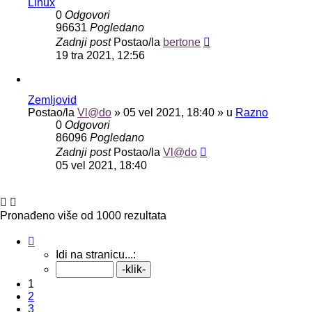
Linux
0
Odgovori
96631
Pogledano
Zadnji post
Postao/la
bertone
19 tra 2021, 12:56
Zemljovid
Postao/la
Vl@do
»
05 vel 2021, 18:40
» u
Razno
0
Odgovori
86096
Pogledano
Zadnji post
Postao/la
Vl@do
05 vel 2021, 18:40
Pronađeno više od 1000 rezultata
Stranica:
1
/
40
.
Idi na stranicu...:
1
2
3