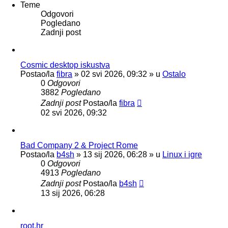
Teme
Odgovori
Pogledano
Zadnji post
Cosmic desktop iskustva
Postao/la
fibra
»
02 svi 2026, 09:32
» u
Ostalo
0
Odgovori
3882
Pogledano
Zadnji post
Postao/la
fibra
02 svi 2026, 09:32
Bad Company 2 & Project Rome
Postao/la
b4sh
»
13 sij 2026, 06:28
» u
Linux i igre
0
Odgovori
4913
Pogledano
Zadnji post
Postao/la
b4sh
13 sij 2026, 06:28
root.hr