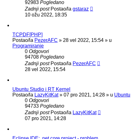
92983
Pogledano
Zadnji post
Postao/la
gstaraz
10 ožu 2022, 18:35
TCPDF[PHP]
Postao/la
PezerAFC
»
28 vel 2022, 15:54
» u
Programiranje
0
Odgovori
94708
Pogledano
Zadnji post
Postao/la
PezerAFC
28 vel 2022, 15:54
Ubuntu Studio i RT Kernel
Postao/la
LazyKitKat
»
07 pro 2021, 14:28
» u
Ubuntu
0
Odgovori
94733
Pogledano
Zadnji post
Postao/la
LazyKitKat
07 pro 2021, 14:28
Eclipse IDE: .net core project - problem