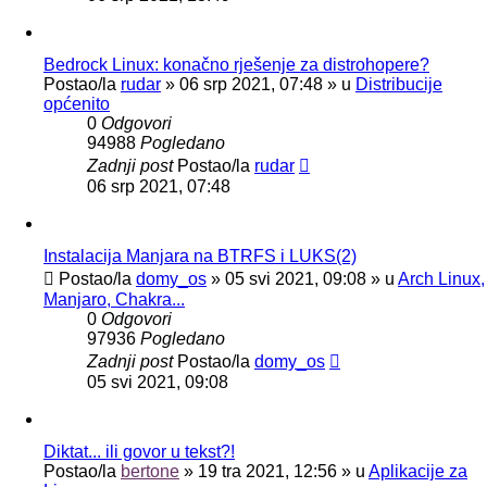
Bedrock Linux: konačno rješenje za distrohopere?
Postao/la
rudar
»
06 srp 2021, 07:48
» u
Distribucije
općenito
0
Odgovori
94988
Pogledano
Zadnji post
Postao/la
rudar
06 srp 2021, 07:48
Instalacija Manjara na BTRFS i LUKS(2)
Postao/la
domy_os
»
05 svi 2021, 09:08
» u
Arch Linux,
Manjaro, Chakra...
0
Odgovori
97936
Pogledano
Zadnji post
Postao/la
domy_os
05 svi 2021, 09:08
Diktat... ili govor u tekst?!
Postao/la
bertone
»
19 tra 2021, 12:56
» u
Aplikacije za