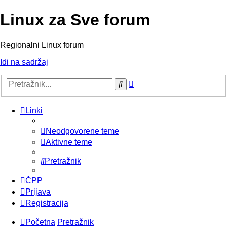
Linux za Sve forum
Regionalni Linux forum
Idi na sadržaj
Napredno
Pretražnik
pretraživanje
Linki
Neodgovorene teme
Aktivne teme
Pretražnik
ČPP
Prijava
Registracija
Početna
Pretražnik