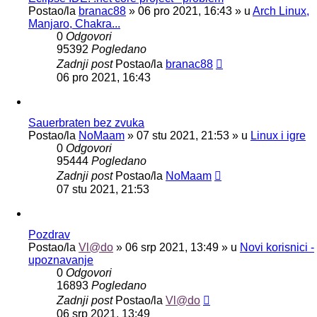
Postao/la
branac88
»
06 pro 2021, 16:43
» u
Arch Linux,
Manjaro, Chakra...
0
Odgovori
95392
Pogledano
Zadnji post
Postao/la
branac88
06 pro 2021, 16:43
Sauerbraten bez zvuka
Postao/la
NoMaam
»
07 stu 2021, 21:53
» u
Linux i igre
0
Odgovori
95444
Pogledano
Zadnji post
Postao/la
NoMaam
07 stu 2021, 21:53
Pozdrav
Postao/la
Vl@do
»
06 srp 2021, 13:49
» u
Novi korisnici -
upoznavanje
0
Odgovori
16893
Pogledano
Zadnji post
Postao/la
Vl@do
06 srp 2021, 13:49