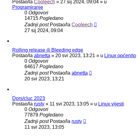
Postao/la
Cooleech
»
27 sij 2024, 09:04
» u
Programiranje
0
Odgovori
14715
Pogledano
Zadnji post
Postao/la
Cooleech
27 sij 2024, 09:04
Rolling release ili Bleeding edge
Postao/la
abnetta
»
20 svi 2023, 13:21
» u
Linux općenito
0
Odgovori
64617
Pogledano
Zadnji post
Postao/la
abnetta
20 svi 2023, 13:21
Dors/cluc 2023
Postao/la
rusty
»
11 svi 2023, 13:05
» u
Linux vijesti
0
Odgovori
77879
Pogledano
Zadnji post
Postao/la
rusty
11 svi 2023, 13:05