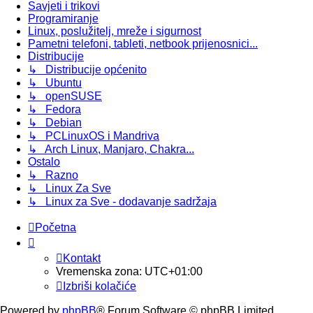
Savjeti i trikovi
Programiranje
Linux, poslužitelj, mreže i sigurnost
Pametni telefoni, tableti, netbook prijenosnici...
Distribucije
↳ Distribucije općenito
↳ Ubuntu
↳ openSUSE
↳ Fedora
↳ Debian
↳ PCLinuxOS i Mandriva
↳ Arch Linux, Manjaro, Chakra...
Ostalo
↳ Razno
↳ Linux Za Sve
↳ Linux za Sve - dodavanje sadržaja
Početna
Kontakt
Vremenska zona:
UTC+01:00
Izbriši kolačiće
Powered by
phpBB
® Forum Software © phpBB Limited