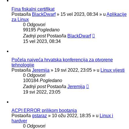
Fina fiskalni certifikat
Postao/la
BlackDwarf
»
15 vel 2023, 08:34
» u
Aplikacije
za Linux
0
Odgovori
99195
Pogledano
Zadnji post
Postao/la
BlackDwarf
15 vel 2023, 08:34
Počela najveća hrvatska konferencija za otvorene
tehnologije
Postao/la
Jeremija
»
19 svi 2022, 23:05
» u
Linux vijesti
0
Odgovori
100184
Pogledano
Zadnji post
Postao/la
Jeremija
19 svi 2022, 23:05
ACPI ERROR prilikom bootanja
Postao/la
gstaraz
»
10 ožu 2022, 18:35
» u
Linux i
hardver
0
Odgovori