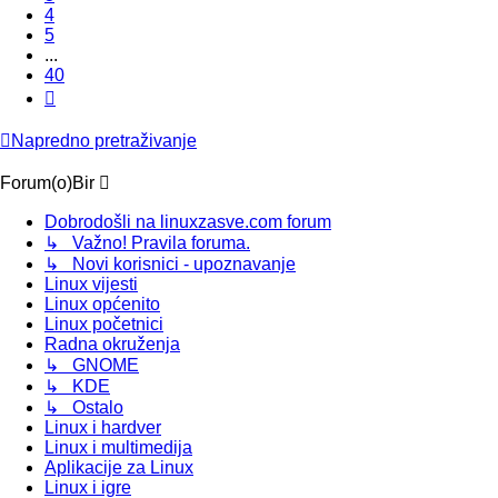
4
5
...
40
Sljedeća
Napredno pretraživanje
Forum(o)Bir
Dobrodošli na linuxzasve.com forum
↳ Važno! Pravila foruma.
↳ Novi korisnici - upoznavanje
Linux vijesti
Linux općenito
Linux početnici
Radna okruženja
↳ GNOME
↳ KDE
↳ Ostalo
Linux i hardver
Linux i multimedija
Aplikacije za Linux
Linux i igre