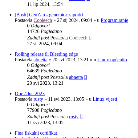
11 lip 2024, 13:54
[Bash] GenZap - generator zaporki
Postao/la
Cooleech
»
27 sij 2024, 09:04
» u
Programiranje
0
Odgovori
14726
Pogledano
Zadnji post
Postao/la
Cooleech
27 sij 2024, 09:04
Rolling release ili Bleeding edge
Postao/la
abnetta
»
20 svi 2023, 13:21
» u
Linux općenito
0
Odgovori
64639
Pogledano
Zadnji post
Postao/la
abnetta
20 svi 2023, 13:21
Dors/cluc 2023
Postao/la
rusty
»
11 svi 2023, 13:05
» u
Linux vijesti
0
Odgovori
77908
Pogledano
Zadnji post
Postao/la
rusty
11 svi 2023, 13:05
Fina fiskalni certifikat