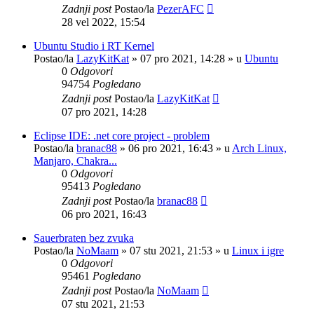
Zadnji post
Postao/la
PezerAFC
28 vel 2022, 15:54
Ubuntu Studio i RT Kernel
Postao/la
LazyKitKat
»
07 pro 2021, 14:28
» u
Ubuntu
0
Odgovori
94754
Pogledano
Zadnji post
Postao/la
LazyKitKat
07 pro 2021, 14:28
Eclipse IDE: .net core project - problem
Postao/la
branac88
»
06 pro 2021, 16:43
» u
Arch Linux,
Manjaro, Chakra...
0
Odgovori
95413
Pogledano
Zadnji post
Postao/la
branac88
06 pro 2021, 16:43
Sauerbraten bez zvuka
Postao/la
NoMaam
»
07 stu 2021, 21:53
» u
Linux i igre
0
Odgovori
95461
Pogledano
Zadnji post
Postao/la
NoMaam
07 stu 2021, 21:53