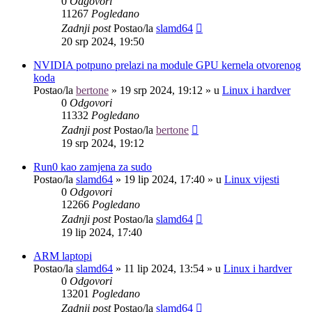
0
Odgovori
11267
Pogledano
Zadnji post
Postao/la
slamd64
20 srp 2024, 19:50
NVIDIA potpuno prelazi na module GPU kernela otvorenog
koda
Postao/la
bertone
»
19 srp 2024, 19:12
» u
Linux i hardver
0
Odgovori
11332
Pogledano
Zadnji post
Postao/la
bertone
19 srp 2024, 19:12
Run0 kao zamjena za sudo
Postao/la
slamd64
»
19 lip 2024, 17:40
» u
Linux vijesti
0
Odgovori
12266
Pogledano
Zadnji post
Postao/la
slamd64
19 lip 2024, 17:40
ARM laptopi
Postao/la
slamd64
»
11 lip 2024, 13:54
» u
Linux i hardver
0
Odgovori
13201
Pogledano
Zadnji post
Postao/la
slamd64