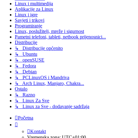
Linux i multimedija
Aplikacije za Linux
Linux i igre
Savjeti i trikovi
Programiranje
Linux, poslužitelj, mreže i sigurnost
Pametni telefoni, tableti, netbook prijenosnici...
Distribucije
↳ Distribucije općenito
↳ Ubuntu
↳ openSUSE
↳ Fedora
↳ Debian
↳ PCLinuxOS i Mandriva
↳ Arch Linux, Manjaro, Chakra...
Ostalo
↳ Razno
↳ Linux Za Sve
↳ Linux za Sve - dodavanje sadržaja
Početna
Kontakt
Vremenska zona:
UTC+01:00