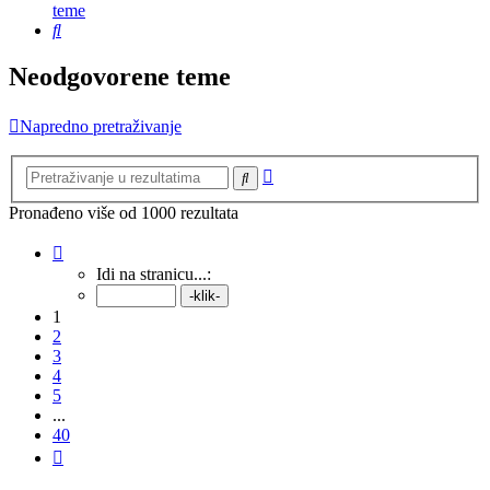
teme
Pretražnik
Neodgovorene teme
Napredno pretraživanje
Napredno
Pretražnik
pretraživanje
Pronađeno više od 1000 rezultata
Stranica:
1
/
40
.
Idi na stranicu...:
1
2
3
4
5
...
40
Sljedeća