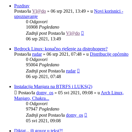
Pozdrav
Postao/la
Vl@do
»
06 srp 2021, 13:49
» u
Novi korisnici -
upoznavanje
0
Odgovori
16908
Pogledano
Zadnji post
Postao/la
Vl@do
06 srp 2021, 13:49
Bedrock Linux: konačno rješenje za distrohopere?
Postao/la
rudar
»
06 srp 2021, 07:48
» u
Distribucije općenito
0
Odgovori
95004
Pogledano
Zadnji post
Postao/la
rudar
06 srp 2021, 07:48
Instalacija Manjara na BTRFS i LUKS(2)
Postao/la
domy_os
»
05 svi 2021, 09:08
» u
Arch Linux,
Manjaro, Chakra...
0
Odgovori
97947
Pogledano
Zadnji post
Postao/la
domy_os
05 svi 2021, 09:08
Diktat... ili govor u tekst?!