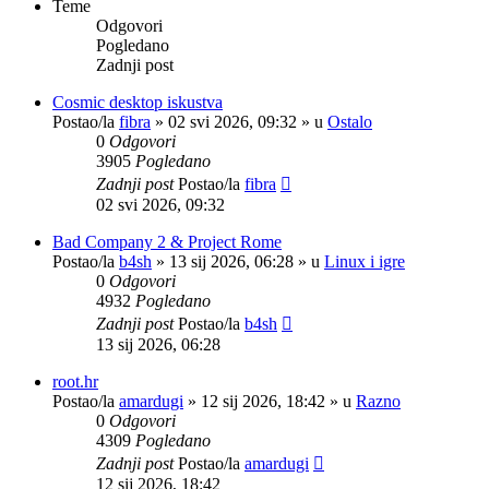
Teme
Odgovori
Pogledano
Zadnji post
Cosmic desktop iskustva
Postao/la
fibra
»
02 svi 2026, 09:32
» u
Ostalo
0
Odgovori
3905
Pogledano
Zadnji post
Postao/la
fibra
02 svi 2026, 09:32
Bad Company 2 & Project Rome
Postao/la
b4sh
»
13 sij 2026, 06:28
» u
Linux i igre
0
Odgovori
4932
Pogledano
Zadnji post
Postao/la
b4sh
13 sij 2026, 06:28
root.hr
Postao/la
amardugi
»
12 sij 2026, 18:42
» u
Razno
0
Odgovori
4309
Pogledano
Zadnji post
Postao/la
amardugi
12 sij 2026, 18:42