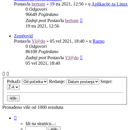
Postao/la
bertone
»
19 tra 2021, 12:56
» u
Aplikacije za Linux
0
Odgovori
96649
Pogledano
Zadnji post
Postao/la
bertone
19 tra 2021, 12:56
Zemljovid
Postao/la
Vl@do
»
05 vel 2021, 18:40
» u
Razno
0
Odgovori
86108
Pogledano
Zadnji post
Postao/la
Vl@do
05 vel 2021, 18:40
Prikaži:
Redanje:
Smjer:
Pronađeno više od 1000 rezultata
Stranica:
1
/
40
.
Idi na stranicu...: