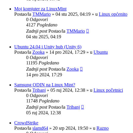
Moj komjuter za LinuxMint
Postao/la
TMMario
»
04 stu 2025, 04:19
» u
Linux općenito
0
Odgovori
4127
Pogledano
Zadnji post
Postao/la
TMMario
04 stu 2025, 04:19
Ubuntu 24.04 i Unity hub (Unity 6)
Postao/la
Zooka
»
14 pro 2024, 17:29
» u
Ubuntu
0
Odgovori
11195
Pogledano
Zadnji post
Postao/la
Zooka
14 pro 2024, 17:29
Samsung ODIN na Linux Mint?
Postao/la
Tribanj
»
05 ruj 2024, 12:38
» u
Linux početnici
0
Odgovori
11748
Pogledano
Zadnji post
Postao/la
Tribanj
05 ruj 2024, 12:38
CrowdStrike
Postao/la
slamd64
»
20 srp 2024, 19:50
» u
Razno