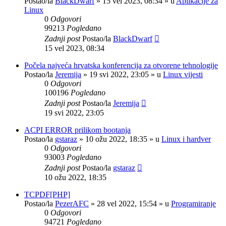
Postao/la
BlackDwarf
»
15 vel 2023, 08:34
» u
Aplikacije za
Linux
0
Odgovori
99213
Pogledano
Zadnji post
Postao/la
BlackDwarf
15 vel 2023, 08:34
Počela najveća hrvatska konferencija za otvorene tehnologije
Postao/la
Jeremija
»
19 svi 2022, 23:05
» u
Linux vijesti
0
Odgovori
100196
Pogledano
Zadnji post
Postao/la
Jeremija
19 svi 2022, 23:05
ACPI ERROR prilikom bootanja
Postao/la
gstaraz
»
10 ožu 2022, 18:35
» u
Linux i hardver
0
Odgovori
93003
Pogledano
Zadnji post
Postao/la
gstaraz
10 ožu 2022, 18:35
TCPDF[PHP]
Postao/la
PezerAFC
»
28 vel 2022, 15:54
» u
Programiranje
0
Odgovori
94721
Pogledano