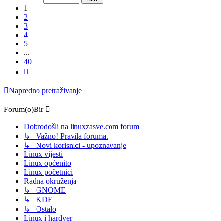
1
2
3
4
5
...
40
Sljedeća
Napredno pretraživanje
Forum(o)Bir
Dobrodošli na linuxzasve.com forum
↳ Važno! Pravila foruma.
↳ Novi korisnici - upoznavanje
Linux vijesti
Linux općenito
Linux početnici
Radna okruženja
↳ GNOME
↳ KDE
↳ Ostalo
Linux i hardver