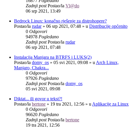
16877
Pogledano
Zadnji post
Postao/la
Vl@do
06 srp 2021, 13:49
Bedrock Linux: konačno rješenje za distrohopere?
Postao/la
rudar
»
06 srp 2021, 07:48
» u
Distribucije općenito
0
Odgovori
94978
Pogledano
Zadnji post
Postao/la
rudar
06 srp 2021, 07:48
Instalacija Manjara na BTRFS i LUKS(2)
Postao/la
domy_os
»
05 svi 2021, 09:08
» u
Arch Linux,
Manjaro, Chakra...
0
Odgovori
97926
Pogledano
Zadnji post
Postao/la
domy_os
05 svi 2021, 09:08
Diktat... ili govor u tekst?!
Postao/la
bertone
»
19 tra 2021, 12:56
» u
Aplikacije za Linux
0
Odgovori
96620
Pogledano
Zadnji post
Postao/la
bertone
19 tra 2021, 12:56