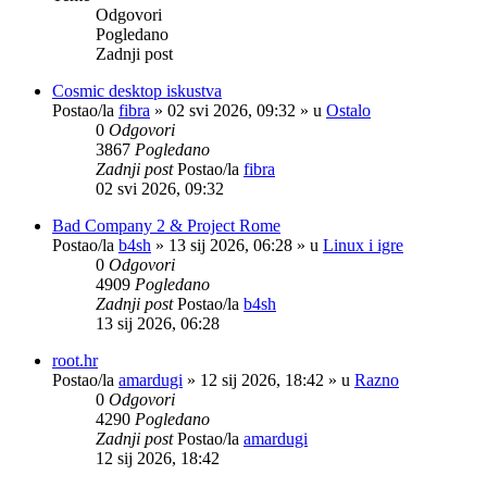
Odgovori
Pogledano
Zadnji post
Cosmic desktop iskustva
Postao/la
fibra
»
02 svi 2026, 09:32
» u
Ostalo
0
Odgovori
3867
Pogledano
Zadnji post
Postao/la
fibra
02 svi 2026, 09:32
Bad Company 2 & Project Rome
Postao/la
b4sh
»
13 sij 2026, 06:28
» u
Linux i igre
0
Odgovori
4909
Pogledano
Zadnji post
Postao/la
b4sh
13 sij 2026, 06:28
root.hr
Postao/la
amardugi
»
12 sij 2026, 18:42
» u
Razno
0
Odgovori
4290
Pogledano
Zadnji post
Postao/la
amardugi
12 sij 2026, 18:42