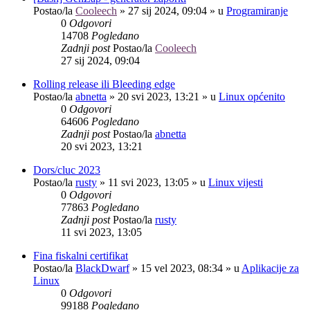
Postao/la
Cooleech
»
27 sij 2024, 09:04
» u
Programiranje
0
Odgovori
14708
Pogledano
Zadnji post
Postao/la
Cooleech
27 sij 2024, 09:04
Rolling release ili Bleeding edge
Postao/la
abnetta
»
20 svi 2023, 13:21
» u
Linux općenito
0
Odgovori
64606
Pogledano
Zadnji post
Postao/la
abnetta
20 svi 2023, 13:21
Dors/cluc 2023
Postao/la
rusty
»
11 svi 2023, 13:05
» u
Linux vijesti
0
Odgovori
77863
Pogledano
Zadnji post
Postao/la
rusty
11 svi 2023, 13:05
Fina fiskalni certifikat
Postao/la
BlackDwarf
»
15 vel 2023, 08:34
» u
Aplikacije za
Linux
0
Odgovori
99188
Pogledano