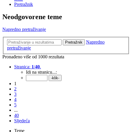
Pretražnik
Neodgovorene teme
Napredno pretraživanje
Napredno
Pretražnik
pretraživanje
Pronađeno više od 1000 rezultata
Stranica:
1
/
40
.
Idi na stranicu...:
1
2
3
4
5
...
40
Sljedeća
Teme