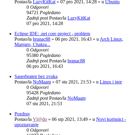
Postao/la
LazyKitKat
»
07 pro 2021, 14:28
» u
Ubuntu
0
Odgovori
94721
Pogledano
Zadnji post
Postao/la
LazyKitKat
07 pro 2021, 14:28
Eclipse IDE: .net core project - problem
Postao/la
branac88
»
06 pro 2021, 16:43
» u
Arch Linux,
Manjaro, Chakra...
0
Odgovori
95380
Pogledano
Zadnji post
Postao/la
branac88
06 pro 2021, 16:43
Sauerbraten bez zvuka
Postao/la
NoMaam
»
07 stu 2021, 21:53
» u
Linux i igre
0
Odgovori
95428
Pogledano
Zadnji post
Postao/la
NoMaam
07 stu 2021, 21:53
Pozdrav
Postao/la
Vl@do
»
06 srp 2021, 13:49
» u
Novi korisnici -
upoznavanje
0
Odgovori