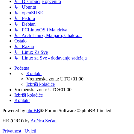
↳ Distribucije općenito
↳ Ubuntu
↳ openSUSE
↳ Fedora
↳ Debian
↳ PCLinuxOS i Mandriva
↳ Arch Linux, Manjaro, Chakra...
Ostalo
↳ Razno
↳ Linux Za Sve
↳ Linux za Sve - dodavanje sadržaja
Početna
Kontakt
Vremenska zona:
UTC+01:00
Izbriši kolačiće
Vremenska zona:
UTC+01:00
Izbriši kolačiće
Kontakt
Powered by
phpBB
® Forum Software © phpBB Limited
HR (CRO) by
Ančica Sečan
Privatnost
|
Uvjeti