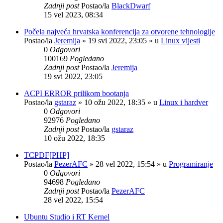
Zadnji post
Postao/la
BlackDwarf
15 vel 2023, 08:34
Počela najveća hrvatska konferencija za otvorene tehnologije
Postao/la
Jeremija
»
19 svi 2022, 23:05
» u
Linux vijesti
0
Odgovori
100169
Pogledano
Zadnji post
Postao/la
Jeremija
19 svi 2022, 23:05
ACPI ERROR prilikom bootanja
Postao/la
gstaraz
»
10 ožu 2022, 18:35
» u
Linux i hardver
0
Odgovori
92976
Pogledano
Zadnji post
Postao/la
gstaraz
10 ožu 2022, 18:35
TCPDF[PHP]
Postao/la
PezerAFC
»
28 vel 2022, 15:54
» u
Programiranje
0
Odgovori
94698
Pogledano
Zadnji post
Postao/la
PezerAFC
28 vel 2022, 15:54
Ubuntu Studio i RT Kernel