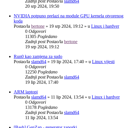
Zadnji post
Postao/la
slamd64
20 srp 2024, 19:50
NVIDIA potpuno prelazi na module GPU kernela otvorenog
koda
Postao/la
bertone
»
19 srp 2024, 19:12
» u
Linux i hardver
0
Odgovori
11305
Pogledano
Zadnji post
Postao/la
bertone
19 srp 2024, 19:12
Run0 kao zamjena za sudo
Postao/la
slamd64
»
19 lip 2024, 17:40
» u
Linux vijesti
0
Odgovori
12250
Pogledano
Zadnji post
Postao/la
slamd64
19 lip 2024, 17:40
ARM laptopi
Postao/la
slamd64
»
11 lip 2024, 13:54
» u
Linux i hardver
0
Odgovori
13178
Pogledano
Zadnji post
Postao/la
slamd64
11 lip 2024, 13:54
[Bash] GenZap - generator zaporki