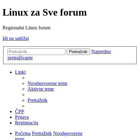
Linux za Sve forum
Regionalni Linux forum
Idi na sadržaj
Napredno
Pretražnik
pretraživanje
Linki
Neodgovorene teme
Aktivne teme
Pretražnik
ČPP
Prijava
Registracija
Početna
Pretražnik
Neodgovorene
teme