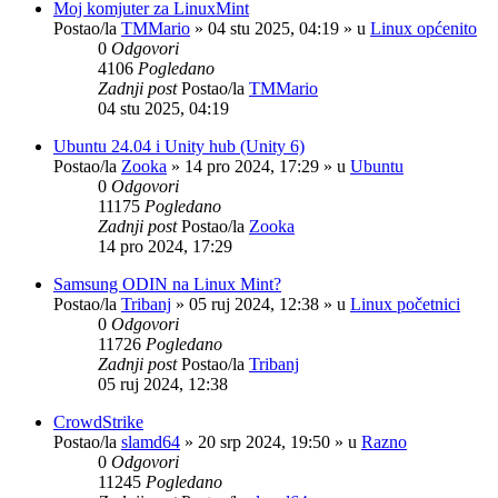
Moj komjuter za LinuxMint
Postao/la
TMMario
»
04 stu 2025, 04:19
» u
Linux općenito
0
Odgovori
4106
Pogledano
Zadnji post
Postao/la
TMMario
04 stu 2025, 04:19
Ubuntu 24.04 i Unity hub (Unity 6)
Postao/la
Zooka
»
14 pro 2024, 17:29
» u
Ubuntu
0
Odgovori
11175
Pogledano
Zadnji post
Postao/la
Zooka
14 pro 2024, 17:29
Samsung ODIN na Linux Mint?
Postao/la
Tribanj
»
05 ruj 2024, 12:38
» u
Linux početnici
0
Odgovori
11726
Pogledano
Zadnji post
Postao/la
Tribanj
05 ruj 2024, 12:38
CrowdStrike
Postao/la
slamd64
»
20 srp 2024, 19:50
» u
Razno
0
Odgovori
11245
Pogledano