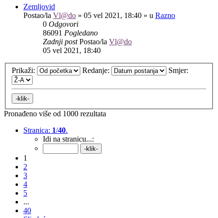
Zemljovid
Postao/la
Vl@do
»
05 vel 2021, 18:40
» u
Razno
0
Odgovori
86091
Pogledano
Zadnji post
Postao/la
Vl@do
05 vel 2021, 18:40
Prikaži:
Redanje:
Smjer:
Pronađeno više od 1000 rezultata
Stranica:
1
/
40
.
Idi na stranicu...:
1
2
3
4
5
...
40