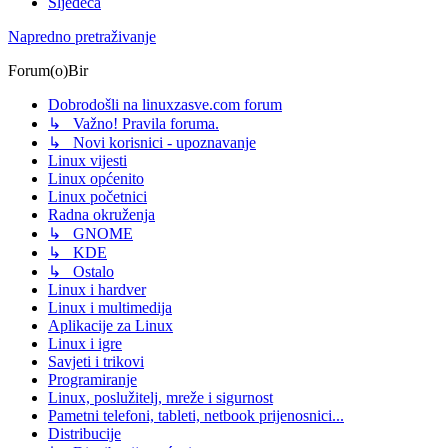
Sljedeća
Napredno pretraživanje
Forum(o)Bir
Dobrodošli na linuxzasve.com forum
↳ Važno! Pravila foruma.
↳ Novi korisnici - upoznavanje
Linux vijesti
Linux općenito
Linux početnici
Radna okruženja
↳ GNOME
↳ KDE
↳ Ostalo
Linux i hardver
Linux i multimedija
Aplikacije za Linux
Linux i igre
Savjeti i trikovi
Programiranje
Linux, poslužitelj, mreže i sigurnost
Pametni telefoni, tableti, netbook prijenosnici...
Distribucije