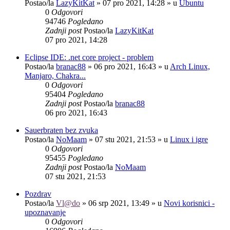
Postao/la
LazyKitKat
»
07 pro 2021, 14:28
» u
Ubuntu
0
Odgovori
94746
Pogledano
Zadnji post
Postao/la
LazyKitKat
07 pro 2021, 14:28
Eclipse IDE: .net core project - problem
Postao/la
branac88
»
06 pro 2021, 16:43
» u
Arch Linux,
Manjaro, Chakra...
0
Odgovori
95404
Pogledano
Zadnji post
Postao/la
branac88
06 pro 2021, 16:43
Sauerbraten bez zvuka
Postao/la
NoMaam
»
07 stu 2021, 21:53
» u
Linux i igre
0
Odgovori
95455
Pogledano
Zadnji post
Postao/la
NoMaam
07 stu 2021, 21:53
Pozdrav
Postao/la
Vl@do
»
06 srp 2021, 13:49
» u
Novi korisnici -
upoznavanje
0
Odgovori