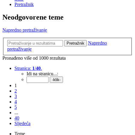
Pretražnik
Neodgovorene teme
Napredno pretraživanje
Napredno
Pretražnik
pretraživanje
Pronađeno više od 1000 rezultata
Stranica:
1
/
40
.
Idi na stranicu...:
1
2
3
4
5
...
40
Sljedeća
Teme