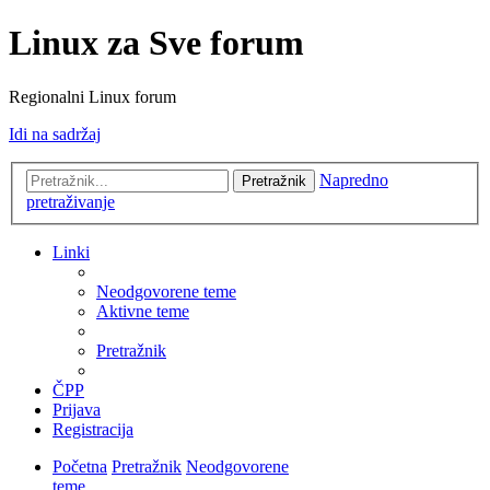
Linux za Sve forum
Regionalni Linux forum
Idi na sadržaj
Napredno
Pretražnik
pretraživanje
Linki
Neodgovorene teme
Aktivne teme
Pretražnik
ČPP
Prijava
Registracija
Početna
Pretražnik
Neodgovorene
teme