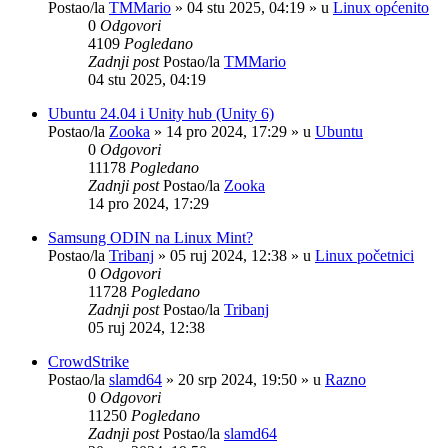
Postao/la
TMMario
»
04 stu 2025, 04:19
» u
Linux općenito
0
Odgovori
4109
Pogledano
Zadnji post
Postao/la
TMMario
04 stu 2025, 04:19
Ubuntu 24.04 i Unity hub (Unity 6)
Postao/la
Zooka
»
14 pro 2024, 17:29
» u
Ubuntu
0
Odgovori
11178
Pogledano
Zadnji post
Postao/la
Zooka
14 pro 2024, 17:29
Samsung ODIN na Linux Mint?
Postao/la
Tribanj
»
05 ruj 2024, 12:38
» u
Linux početnici
0
Odgovori
11728
Pogledano
Zadnji post
Postao/la
Tribanj
05 ruj 2024, 12:38
CrowdStrike
Postao/la
slamd64
»
20 srp 2024, 19:50
» u
Razno
0
Odgovori
11250
Pogledano
Zadnji post
Postao/la
slamd64