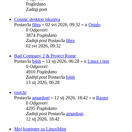
Pogledano
Zadnji post
Cosmic desktop iskustva
Postao/la
fibra
»
02 svi 2026, 09:32
» u
Ostalo
0
Odgovori
3874
Pogledano
Zadnji post
Postao/la
fibra
02 svi 2026, 09:32
Bad Company 2 & Project Rome
Postao/la
b4sh
»
13 sij 2026, 06:28
» u
Linux i igre
0
Odgovori
4910
Pogledano
Zadnji post
Postao/la
b4sh
13 sij 2026, 06:28
root.hr
Postao/la
amardugi
»
12 sij 2026, 18:42
» u
Razno
0
Odgovori
4295
Pogledano
Zadnji post
Postao/la
amardugi
12 sij 2026, 18:42
Moj komjuter za LinuxMint