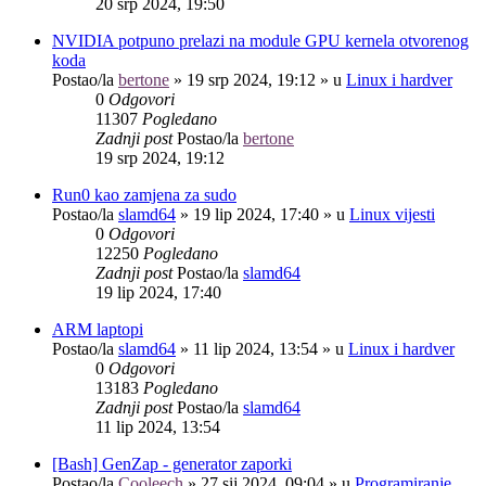
20 srp 2024, 19:50
NVIDIA potpuno prelazi na module GPU kernela otvorenog
koda
Postao/la
bertone
»
19 srp 2024, 19:12
» u
Linux i hardver
0
Odgovori
11307
Pogledano
Zadnji post
Postao/la
bertone
19 srp 2024, 19:12
Run0 kao zamjena za sudo
Postao/la
slamd64
»
19 lip 2024, 17:40
» u
Linux vijesti
0
Odgovori
12250
Pogledano
Zadnji post
Postao/la
slamd64
19 lip 2024, 17:40
ARM laptopi
Postao/la
slamd64
»
11 lip 2024, 13:54
» u
Linux i hardver
0
Odgovori
13183
Pogledano
Zadnji post
Postao/la
slamd64
11 lip 2024, 13:54
[Bash] GenZap - generator zaporki
Postao/la
Cooleech
»
27 sij 2024, 09:04
» u
Programiranje