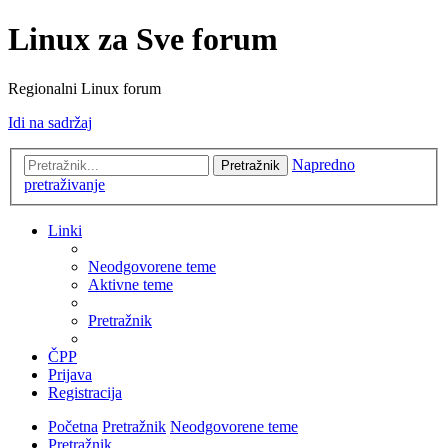
Linux za Sve forum
Regionalni Linux forum
Idi na sadržaj
Napredno
Pretražnik
pretraživanje
Linki
Neodgovorene teme
Aktivne teme
Pretražnik
ČPP
Prijava
Registracija
Početna
Pretražnik
Neodgovorene teme
Pretražnik