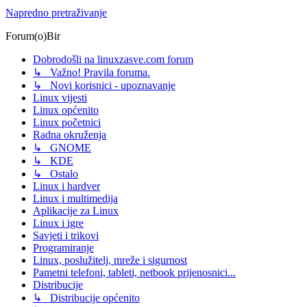
Napredno pretraživanje
Forum(o)Bir
Dobrodošli na linuxzasve.com forum
↳ Važno! Pravila foruma.
↳ Novi korisnici - upoznavanje
Linux vijesti
Linux općenito
Linux početnici
Radna okruženja
↳ GNOME
↳ KDE
↳ Ostalo
Linux i hardver
Linux i multimedija
Aplikacije za Linux
Linux i igre
Savjeti i trikovi
Programiranje
Linux, poslužitelj, mreže i sigurnost
Pametni telefoni, tableti, netbook prijenosnici...
Distribucije
↳ Distribucije općenito