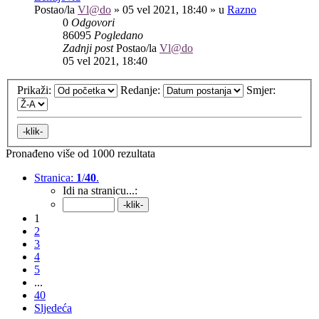
Postao/la
Vl@do
»
05 vel 2021, 18:40
» u
Razno
0
Odgovori
86095
Pogledano
Zadnji post
Postao/la
Vl@do
05 vel 2021, 18:40
Prikaži:
Redanje:
Smjer:
Pronađeno više od 1000 rezultata
Stranica:
1
/
40
.
Idi na stranicu...:
1
2
3
4
5
...
40
Sljedeća