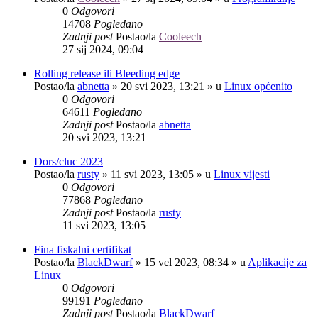
0
Odgovori
14708
Pogledano
Zadnji post
Postao/la
Cooleech
27 sij 2024, 09:04
Rolling release ili Bleeding edge
Postao/la
abnetta
»
20 svi 2023, 13:21
» u
Linux općenito
0
Odgovori
64611
Pogledano
Zadnji post
Postao/la
abnetta
20 svi 2023, 13:21
Dors/cluc 2023
Postao/la
rusty
»
11 svi 2023, 13:05
» u
Linux vijesti
0
Odgovori
77868
Pogledano
Zadnji post
Postao/la
rusty
11 svi 2023, 13:05
Fina fiskalni certifikat
Postao/la
BlackDwarf
»
15 vel 2023, 08:34
» u
Aplikacije za
Linux
0
Odgovori
99191
Pogledano
Zadnji post
Postao/la
BlackDwarf