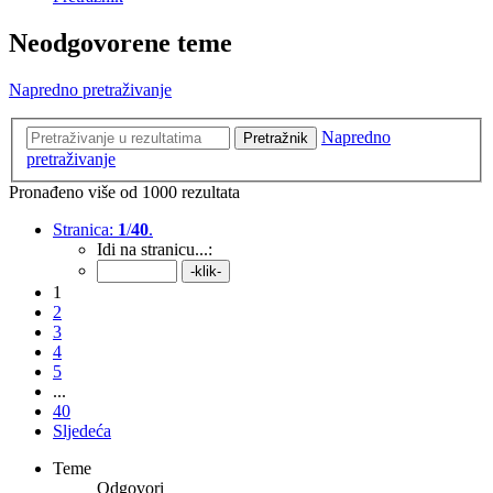
Neodgovorene teme
Napredno pretraživanje
Napredno
Pretražnik
pretraživanje
Pronađeno više od 1000 rezultata
Stranica:
1
/
40
.
Idi na stranicu...:
1
2
3
4
5
...
40
Sljedeća
Teme
Odgovori