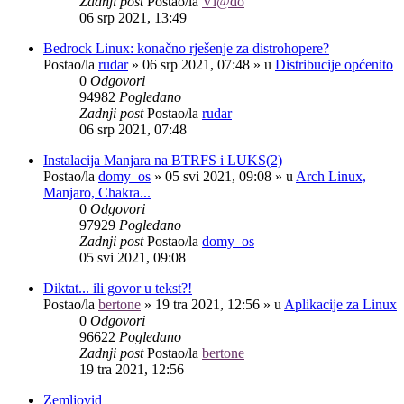
Zadnji post
Postao/la
Vl@do
06 srp 2021, 13:49
Bedrock Linux: konačno rješenje za distrohopere?
Postao/la
rudar
»
06 srp 2021, 07:48
» u
Distribucije općenito
0
Odgovori
94982
Pogledano
Zadnji post
Postao/la
rudar
06 srp 2021, 07:48
Instalacija Manjara na BTRFS i LUKS(2)
Postao/la
domy_os
»
05 svi 2021, 09:08
» u
Arch Linux,
Manjaro, Chakra...
0
Odgovori
97929
Pogledano
Zadnji post
Postao/la
domy_os
05 svi 2021, 09:08
Diktat... ili govor u tekst?!
Postao/la
bertone
»
19 tra 2021, 12:56
» u
Aplikacije za Linux
0
Odgovori
96622
Pogledano
Zadnji post
Postao/la
bertone
19 tra 2021, 12:56
Zemljovid