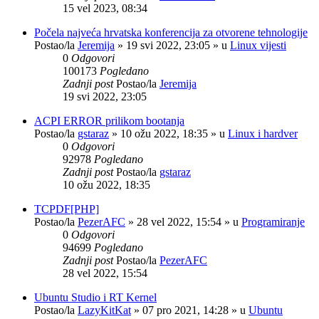
15 vel 2023, 08:34
Počela najveća hrvatska konferencija za otvorene tehnologije
Postao/la
Jeremija
»
19 svi 2022, 23:05
» u
Linux vijesti
0
Odgovori
100173
Pogledano
Zadnji post
Postao/la
Jeremija
19 svi 2022, 23:05
ACPI ERROR prilikom bootanja
Postao/la
gstaraz
»
10 ožu 2022, 18:35
» u
Linux i hardver
0
Odgovori
92978
Pogledano
Zadnji post
Postao/la
gstaraz
10 ožu 2022, 18:35
TCPDF[PHP]
Postao/la
PezerAFC
»
28 vel 2022, 15:54
» u
Programiranje
0
Odgovori
94699
Pogledano
Zadnji post
Postao/la
PezerAFC
28 vel 2022, 15:54
Ubuntu Studio i RT Kernel
Postao/la
LazyKitKat
»
07 pro 2021, 14:28
» u
Ubuntu