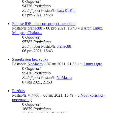
0
Odgovori
94726
Pogledano
Zadnji post
Postao/la
LazyKitKat
07 pro 2021, 14:28
Eclipse IDE: .net core project - problem
Postao/la
branac88
»
06 pro 2021, 16:43
» u
Arch Linux,
Manjaro, Chakra...
0
Odgovori
95383
Pogledano
Zadnji post
Postao/la
branac88
06 pro 2021, 16:43
Sauerbraten bez zvuka
Postao/la
NoMaam
»
07 stu 2021, 21:53
» u
Linux i igre
0
Odgovori
95430
Pogledano
Zadnji post
Postao/la
NoMaam
07 stu 2021, 21:53
Pozdrav
Postao/la
Vl@do
»
06 srp 2021, 13:49
» u
Novi korisnici -
upoznavanje
0
Odgovori
16879
Pogledano