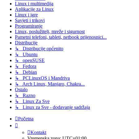
Linux i multimedija
Aplikacije za Linux
Linux i igre
Savjeti i trikovi
Programiranje
Linux, poslužitelj, mreže i sigurnost
Pametni telefoni, tableti, netbook prijenosnici...
Distribucije
↳ Distribucije općenito
↳ Ubuntu
↳ openSUSE
↳ Fedora
↳ Debian
↳ PCLinuxOS i Mandriva
↳ Arch Linux, Manjaro, Chakra...
Ostalo
↳ Razno
↳ Linux Za Sve
↳ Linux za Sve - dodavanje sadržaja
Početna
Kontakt
Vremenska zona:
UTC+01:00