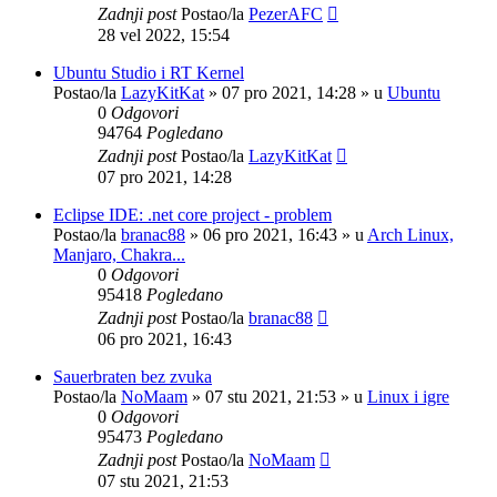
Zadnji post
Postao/la
PezerAFC
28 vel 2022, 15:54
Ubuntu Studio i RT Kernel
Postao/la
LazyKitKat
»
07 pro 2021, 14:28
» u
Ubuntu
0
Odgovori
94764
Pogledano
Zadnji post
Postao/la
LazyKitKat
07 pro 2021, 14:28
Eclipse IDE: .net core project - problem
Postao/la
branac88
»
06 pro 2021, 16:43
» u
Arch Linux,
Manjaro, Chakra...
0
Odgovori
95418
Pogledano
Zadnji post
Postao/la
branac88
06 pro 2021, 16:43
Sauerbraten bez zvuka
Postao/la
NoMaam
»
07 stu 2021, 21:53
» u
Linux i igre
0
Odgovori
95473
Pogledano
Zadnji post
Postao/la
NoMaam
07 stu 2021, 21:53