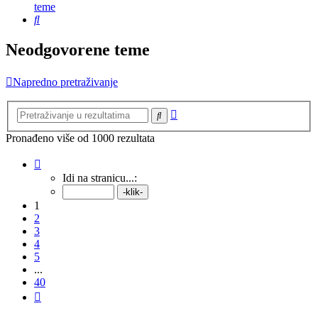
teme
Pretražnik
Neodgovorene teme
Napredno pretraživanje
Napredno
Pretražnik
pretraživanje
Pronađeno više od 1000 rezultata
Stranica:
1
/
40
.
Idi na stranicu...:
1
2
3
4
5
...
40
Sljedeća