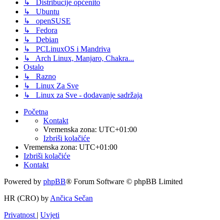
↳ Distribucije općenito
↳ Ubuntu
↳ openSUSE
↳ Fedora
↳ Debian
↳ PCLinuxOS i Mandriva
↳ Arch Linux, Manjaro, Chakra...
Ostalo
↳ Razno
↳ Linux Za Sve
↳ Linux za Sve - dodavanje sadržaja
Početna
Kontakt
Vremenska zona:
UTC+01:00
Izbriši kolačiće
Vremenska zona:
UTC+01:00
Izbriši kolačiće
Kontakt
Powered by
phpBB
® Forum Software © phpBB Limited
HR (CRO) by
Ančica Sečan
Privatnost
|
Uvjeti