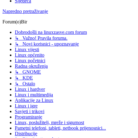
Sljedeća
Napredno pretraživanje
Forum(o)Bir
Dobrodošli na linuxzasve.com forum
↳ Važno! Pravila foruma.
↳ Novi korisnici - upoznavanje
Linux vijesti
Linux općenito
Linux početnici
Radna okruženja
↳ GNOME
↳ KDE
↳ Ostalo
Linux i hardver
Linux i multimedija
Aplikacije za Linux
Linux i igre
Savjeti i trikovi
Programiranje
Linux, poslužitelj, mreže i sigurnost
Pametni telefoni, tableti, netbook prijenosnici...
Distribucije