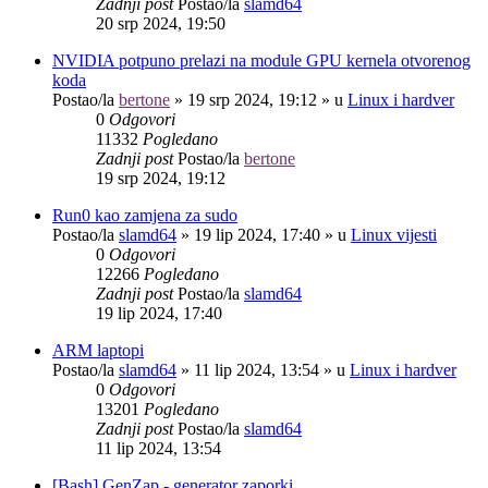
Zadnji post
Postao/la
slamd64
20 srp 2024, 19:50
NVIDIA potpuno prelazi na module GPU kernela otvorenog
koda
Postao/la
bertone
»
19 srp 2024, 19:12
» u
Linux i hardver
0
Odgovori
11332
Pogledano
Zadnji post
Postao/la
bertone
19 srp 2024, 19:12
Run0 kao zamjena za sudo
Postao/la
slamd64
»
19 lip 2024, 17:40
» u
Linux vijesti
0
Odgovori
12266
Pogledano
Zadnji post
Postao/la
slamd64
19 lip 2024, 17:40
ARM laptopi
Postao/la
slamd64
»
11 lip 2024, 13:54
» u
Linux i hardver
0
Odgovori
13201
Pogledano
Zadnji post
Postao/la
slamd64
11 lip 2024, 13:54
[Bash] GenZap - generator zaporki