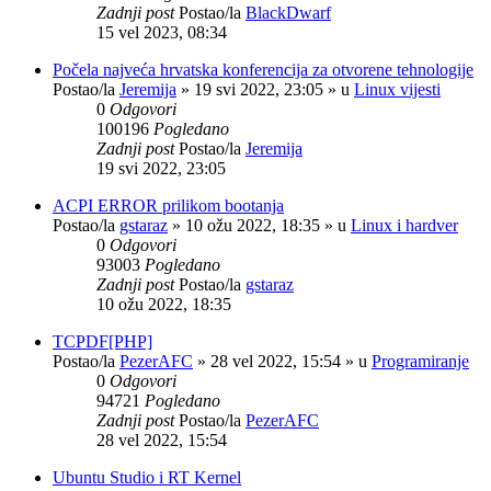
Zadnji post
Postao/la
BlackDwarf
15 vel 2023, 08:34
Počela najveća hrvatska konferencija za otvorene tehnologije
Postao/la
Jeremija
»
19 svi 2022, 23:05
» u
Linux vijesti
0
Odgovori
100196
Pogledano
Zadnji post
Postao/la
Jeremija
19 svi 2022, 23:05
ACPI ERROR prilikom bootanja
Postao/la
gstaraz
»
10 ožu 2022, 18:35
» u
Linux i hardver
0
Odgovori
93003
Pogledano
Zadnji post
Postao/la
gstaraz
10 ožu 2022, 18:35
TCPDF[PHP]
Postao/la
PezerAFC
»
28 vel 2022, 15:54
» u
Programiranje
0
Odgovori
94721
Pogledano
Zadnji post
Postao/la
PezerAFC
28 vel 2022, 15:54
Ubuntu Studio i RT Kernel