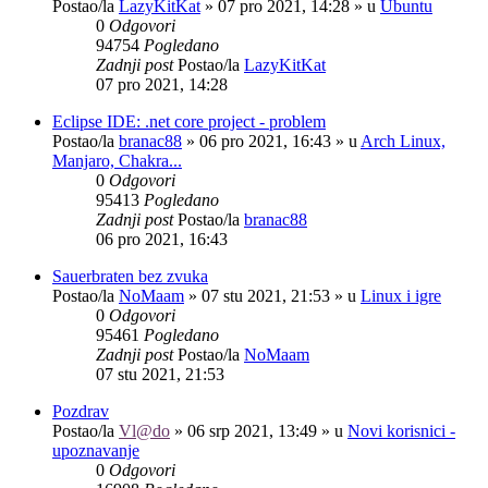
Postao/la
LazyKitKat
»
07 pro 2021, 14:28
» u
Ubuntu
0
Odgovori
94754
Pogledano
Zadnji post
Postao/la
LazyKitKat
07 pro 2021, 14:28
Eclipse IDE: .net core project - problem
Postao/la
branac88
»
06 pro 2021, 16:43
» u
Arch Linux,
Manjaro, Chakra...
0
Odgovori
95413
Pogledano
Zadnji post
Postao/la
branac88
06 pro 2021, 16:43
Sauerbraten bez zvuka
Postao/la
NoMaam
»
07 stu 2021, 21:53
» u
Linux i igre
0
Odgovori
95461
Pogledano
Zadnji post
Postao/la
NoMaam
07 stu 2021, 21:53
Pozdrav
Postao/la
Vl@do
»
06 srp 2021, 13:49
» u
Novi korisnici -
upoznavanje
0
Odgovori