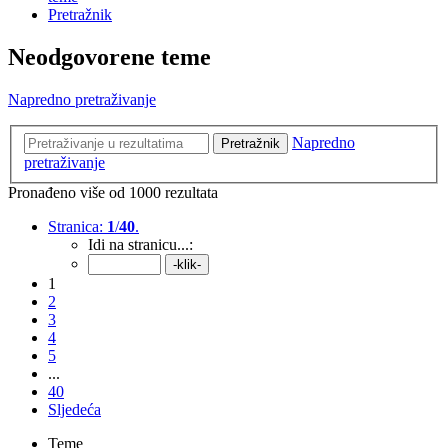
Pretražnik
Neodgovorene teme
Napredno pretraživanje
Napredno
Pretražnik
pretraživanje
Pronađeno više od 1000 rezultata
Stranica:
1
/
40
.
Idi na stranicu...:
1
2
3
4
5
...
40
Sljedeća
Teme