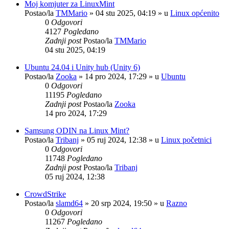
Moj komjuter za LinuxMint
Postao/la
TMMario
»
04 stu 2025, 04:19
» u
Linux općenito
0
Odgovori
4127
Pogledano
Zadnji post
Postao/la
TMMario
04 stu 2025, 04:19
Ubuntu 24.04 i Unity hub (Unity 6)
Postao/la
Zooka
»
14 pro 2024, 17:29
» u
Ubuntu
0
Odgovori
11195
Pogledano
Zadnji post
Postao/la
Zooka
14 pro 2024, 17:29
Samsung ODIN na Linux Mint?
Postao/la
Tribanj
»
05 ruj 2024, 12:38
» u
Linux početnici
0
Odgovori
11748
Pogledano
Zadnji post
Postao/la
Tribanj
05 ruj 2024, 12:38
CrowdStrike
Postao/la
slamd64
»
20 srp 2024, 19:50
» u
Razno
0
Odgovori
11267
Pogledano