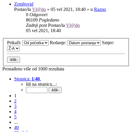
Zemljovid
Postao/la
Vl@do
»
05 vel 2021, 18:40
» u
Razno
0
Odgovori
86109
Pogledano
Zadnji post
Postao/la
Vl@do
05 vel 2021, 18:40
Prikaži:
Redanje:
Smjer:
Pronađeno više od 1000 rezultata
Stranica:
1
/
40
.
Idi na stranicu...:
1
2
3
4
5
...
40