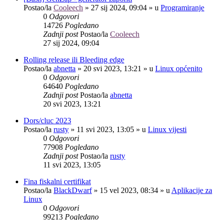
Postao/la
Cooleech
»
27 sij 2024, 09:04
» u
Programiranje
0
Odgovori
14726
Pogledano
Zadnji post
Postao/la
Cooleech
27 sij 2024, 09:04
Rolling release ili Bleeding edge
Postao/la
abnetta
»
20 svi 2023, 13:21
» u
Linux općenito
0
Odgovori
64640
Pogledano
Zadnji post
Postao/la
abnetta
20 svi 2023, 13:21
Dors/cluc 2023
Postao/la
rusty
»
11 svi 2023, 13:05
» u
Linux vijesti
0
Odgovori
77908
Pogledano
Zadnji post
Postao/la
rusty
11 svi 2023, 13:05
Fina fiskalni certifikat
Postao/la
BlackDwarf
»
15 vel 2023, 08:34
» u
Aplikacije za
Linux
0
Odgovori
99213
Pogledano