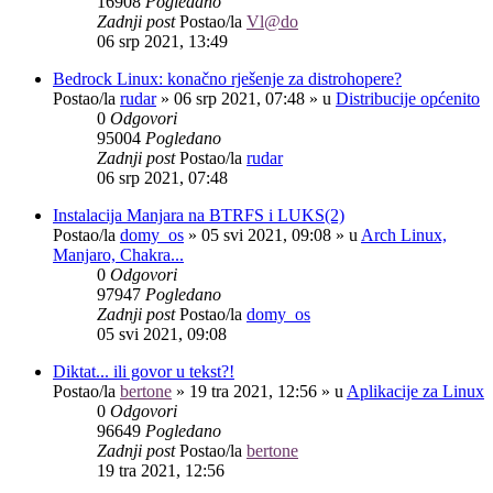
16908
Pogledano
Zadnji post
Postao/la
Vl@do
06 srp 2021, 13:49
Bedrock Linux: konačno rješenje za distrohopere?
Postao/la
rudar
»
06 srp 2021, 07:48
» u
Distribucije općenito
0
Odgovori
95004
Pogledano
Zadnji post
Postao/la
rudar
06 srp 2021, 07:48
Instalacija Manjara na BTRFS i LUKS(2)
Postao/la
domy_os
»
05 svi 2021, 09:08
» u
Arch Linux,
Manjaro, Chakra...
0
Odgovori
97947
Pogledano
Zadnji post
Postao/la
domy_os
05 svi 2021, 09:08
Diktat... ili govor u tekst?!
Postao/la
bertone
»
19 tra 2021, 12:56
» u
Aplikacije za Linux
0
Odgovori
96649
Pogledano
Zadnji post
Postao/la
bertone
19 tra 2021, 12:56