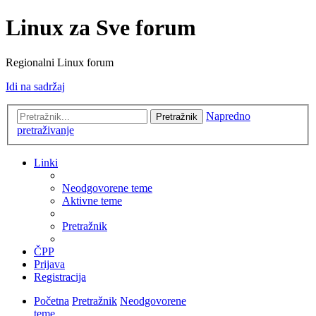
Linux za Sve forum
Regionalni Linux forum
Idi na sadržaj
Napredno
Pretražnik
pretraživanje
Linki
Neodgovorene teme
Aktivne teme
Pretražnik
ČPP
Prijava
Registracija
Početna
Pretražnik
Neodgovorene
teme