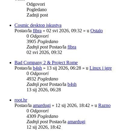
Odgovori
Pogledano
Zadnji post
Cosmic desktop iskustva
Postao/la
fibra
»
02 svi 2026, 09:32
» u
Ostalo
0
Odgovori
3905
Pogledano
Zadnji post
Postao/la
fibra
02 svi 2026, 09:32
Bad Company 2 & Project Rome
Postao/la
b4sh
»
13 sij 2026, 06:28
» u
Linux i igre
0
Odgovori
4932
Pogledano
Zadnji post
Postao/la
b4sh
13 sij 2026, 06:28
root.hr
Postao/la
amardugi
»
12 sij 2026, 18:42
» u
Razno
0
Odgovori
4309
Pogledano
Zadnji post
Postao/la
amardugi
12 sij 2026, 18:42