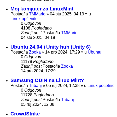
Moj komjuter za LinuxMint
Postao/la
TMMario
»
04 stu 2025, 04:19
» u
Linux općenito
0
Odgovori
4108
Pogledano
Zadnji post
Postao/la
TMMario
04 stu 2025, 04:19
Ubuntu 24.04 i Unity hub (Unity 6)
Postao/la
Zooka
»
14 pro 2024, 17:29
» u
Ubuntu
0
Odgovori
11178
Pogledano
Zadnji post
Postao/la
Zooka
14 pro 2024, 17:29
Samsung ODIN na Linux Mint?
Postao/la
Tribanj
»
05 ruj 2024, 12:38
» u
Linux početnici
0
Odgovori
11728
Pogledano
Zadnji post
Postao/la
Tribanj
05 ruj 2024, 12:38
CrowdStrike