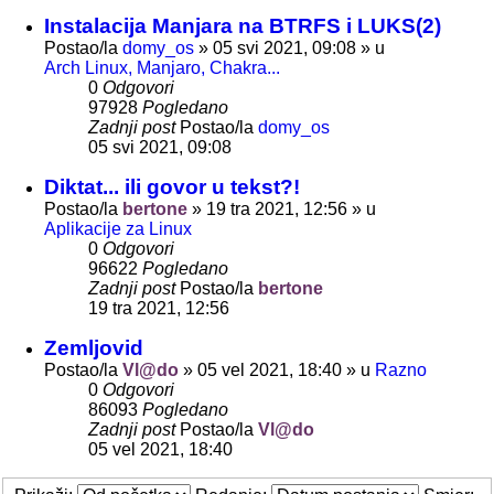
Instalacija Manjara na BTRFS i LUKS(2)
Postao/la
domy_os
»
05 svi 2021, 09:08
» u
Arch Linux, Manjaro, Chakra...
0
Odgovori
97928
Pogledano
Zadnji post
Postao/la
domy_os
05 svi 2021, 09:08
Diktat... ili govor u tekst?!
Postao/la
bertone
»
19 tra 2021, 12:56
» u
Aplikacije za Linux
0
Odgovori
96622
Pogledano
Zadnji post
Postao/la
bertone
19 tra 2021, 12:56
Zemljovid
Postao/la
Vl@do
»
05 vel 2021, 18:40
» u
Razno
0
Odgovori
86093
Pogledano
Zadnji post
Postao/la
Vl@do
05 vel 2021, 18:40