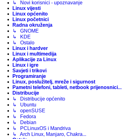
↳ Novi korisnici - upoznavanje
Linux vijesti
Linux općenito
Linux početnici
Radna okruženja
↳ GNOME
↳ KDE
↳ Ostalo
Linux i hardver
Linux i multimedija
Aplikacije za Linux
Linux i igre
Savjeti i trikovi
Programiranje
Linux, poslužitelj, mreže i sigurnost
Pametni telefoni, tableti, netbook prijenosnici...
Distribucije
↳ Distribucije općenito
↳ Ubuntu
↳ openSUSE
↳ Fedora
↳ Debian
↳ PCLinuxOS i Mandriva
↳ Arch Linux, Manjaro, Chakra...