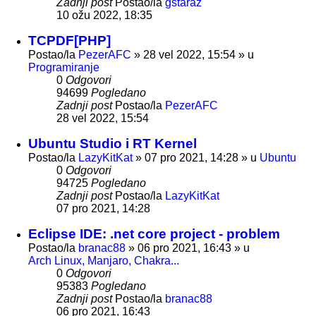
Zadnji post
Postao/la
gstaraz
10 ožu 2022, 18:35
TCPDF[PHP]
Postao/la
PezerAFC
»
28 vel 2022, 15:54
» u
Programiranje
0
Odgovori
94699
Pogledano
Zadnji post
Postao/la
PezerAFC
28 vel 2022, 15:54
Ubuntu Studio i RT Kernel
Postao/la
LazyKitKat
»
07 pro 2021, 14:28
» u
Ubuntu
0
Odgovori
94725
Pogledano
Zadnji post
Postao/la
LazyKitKat
07 pro 2021, 14:28
Eclipse IDE: .net core project - problem
Postao/la
branac88
»
06 pro 2021, 16:43
» u
Arch Linux, Manjaro, Chakra...
0
Odgovori
95383
Pogledano
Zadnji post
Postao/la
branac88
06 pro 2021, 16:43