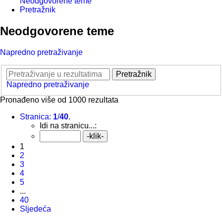
Neodgovorene teme
Pretražnik
Neodgovorene teme
Napredno pretraživanje
Pretražnik
Napredno pretraživanje
Pronađeno više od 1000 rezultata
Stranica:
1
/
40
.
Idi na stranicu...:
1
2
3
4
5
...
40
Sljedeća