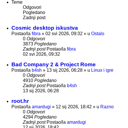
Teme
Odgovori
Pogledano
Zadnji post
Cosmic desktop iskustva
Postao/la
fibra
»
02 svi 2026, 09:32
» u
Ostalo
0
Odgovori
3873
Pogledano
Zadnji post
Postao/la
fibra
02 svi 2026, 09:32
Bad Company 2 & Project Rome
Postao/la
b4sh
»
13 sij 2026, 06:28
» u
Linux i igre
0
Odgovori
4910
Pogledano
Zadnji post
Postao/la
b4sh
13 sij 2026, 06:28
root.hr
Postao/la
amardugi
»
12 sij 2026, 18:42
» u
Razno
0
Odgovori
4294
Pogledano
Zadnji post
Postao/la
amardugi
12 sij 2026, 18:42