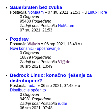
Sauerbraten bez zvuka
Postao/la
NoMaam
»
07 stu 2021, 21:53
» u
Linux i igre
0
Odgovori
95430
Pogledano
Zadnji post
Postao/la
NoMaam
07 stu 2021, 21:53
Pozdrav
Postao/la
Vl@do
»
06 srp 2021, 13:49
» u
Novi korisnici - upoznavanje
0
Odgovori
16879
Pogledano
Zadnji post
Postao/la
Vl@do
06 srp 2021, 13:49
Bedrock Linux: konačno rješenje za
distrohopere?
Postao/la
rudar
»
06 srp 2021, 07:48
» u
Distribucije općenito
0
Odgovori
94981
Pogledano
Zadnji post
Postao/la
rudar
06 srp 2021, 07:48