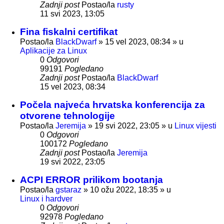
Zadnji post
Postao/la
rusty
11 svi 2023, 13:05
Fina fiskalni certifikat
Postao/la
BlackDwarf
»
15 vel 2023, 08:34
» u
Aplikacije za Linux
0
Odgovori
99191
Pogledano
Zadnji post
Postao/la
BlackDwarf
15 vel 2023, 08:34
Počela najveća hrvatska konferencija za
otvorene tehnologije
Postao/la
Jeremija
»
19 svi 2022, 23:05
» u
Linux vijesti
0
Odgovori
100172
Pogledano
Zadnji post
Postao/la
Jeremija
19 svi 2022, 23:05
ACPI ERROR prilikom bootanja
Postao/la
gstaraz
»
10 ožu 2022, 18:35
» u
Linux i hardver
0
Odgovori
92978
Pogledano