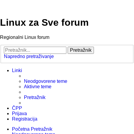
Linux za Sve forum
Regionalni Linux forum
Pretražnik
Napredno pretraživanje
Linki
Neodgovorene teme
Aktivne teme
Pretražnik
ČPP
Prijava
Registracija
Početna
Pretražnik