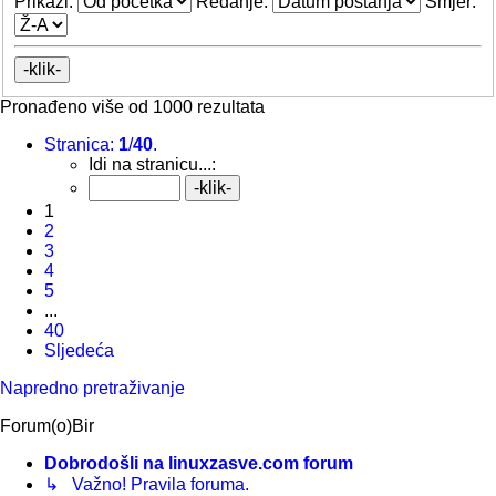
Prikaži:
Redanje:
Smjer:
Pronađeno više od 1000 rezultata
Stranica:
1
/
40
.
Idi na stranicu...:
1
2
3
4
5
...
40
Sljedeća
Napredno pretraživanje
Forum(o)Bir
Dobrodošli na linuxzasve.com forum
↳ Važno! Pravila foruma.