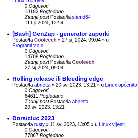
Linux i hardver
0
Odgovori
13182
Pogledano
Zadnji post
Postao/la
slamd64
11 lip 2024, 13:54
[Bash] GenZap - generator zaporki
Postao/la
Cooleech
»
27 sij 2024, 09:04
» u
Programiranje
0
Odgovori
14708
Pogledano
Zadnji post
Postao/la
Cooleech
27 sij 2024, 09:04
Rolling release ili Bleeding edge
Postao/la
abnetta
»
20 svi 2023, 13:21
» u
Linux općenito
0
Odgovori
64611
Pogledano
Zadnji post
Postao/la
abnetta
20 svi 2023, 13:21
Dors/cluc 2023
Postao/la
rusty
»
11 svi 2023, 13:05
» u
Linux vijesti
0
Odgovori
77867
Pogledano