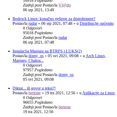
16918
Pogledano
Zadnji post
Postao/la
Vl@do
06 srp 2021, 13:49
Bedrock Linux: konačno rješenje za distrohopere?
Postao/la
rudar
»
06 srp 2021, 07:48
» u
Distribucije općenito
0
Odgovori
95018
Pogledano
Zadnji post
Postao/la
rudar
06 srp 2021, 07:48
Instalacija Manjara na BTRFS i LUKS(2)
Postao/la
domy_os
»
05 svi 2021, 09:08
» u
Arch Linux,
Manjaro, Chakra...
0
Odgovori
97957
Pogledano
Zadnji post
Postao/la
domy_os
05 svi 2021, 09:08
Diktat... ili govor u tekst?!
Postao/la
bertone
»
19 tra 2021, 12:56
» u
Aplikacije za Linux
0
Odgovori
96655
Pogledano
Zadnji post
Postao/la
bertone
19 tra 2021, 12:56