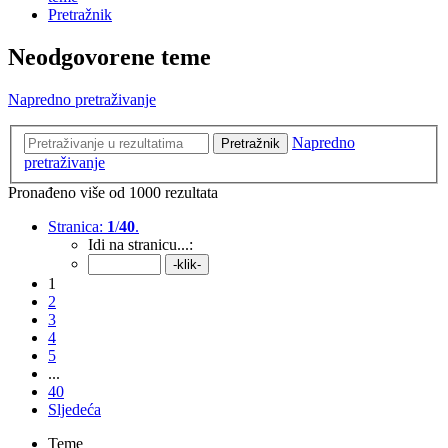
Pretražnik
Neodgovorene teme
Napredno pretraživanje
Napredno
Pretražnik
pretraživanje
Pronađeno više od 1000 rezultata
Stranica:
1
/
40
.
Idi na stranicu...:
1
2
3
4
5
...
40
Sljedeća
Teme