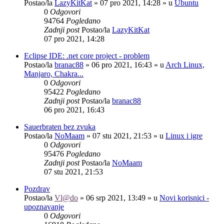
Postao/la
LazyKitKat
»
07 pro 2021, 14:28
» u
Ubuntu
0
Odgovori
94764
Pogledano
Zadnji post
Postao/la
LazyKitKat
07 pro 2021, 14:28
Eclipse IDE: .net core project - problem
Postao/la
branac88
»
06 pro 2021, 16:43
» u
Arch Linux,
Manjaro, Chakra...
0
Odgovori
95422
Pogledano
Zadnji post
Postao/la
branac88
06 pro 2021, 16:43
Sauerbraten bez zvuka
Postao/la
NoMaam
»
07 stu 2021, 21:53
» u
Linux i igre
0
Odgovori
95476
Pogledano
Zadnji post
Postao/la
NoMaam
07 stu 2021, 21:53
Pozdrav
Postao/la
Vl@do
»
06 srp 2021, 13:49
» u
Novi korisnici -
upoznavanje
0
Odgovori