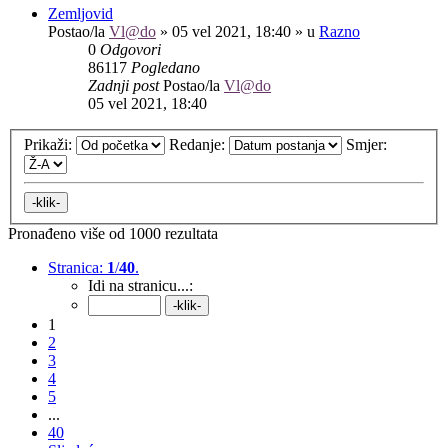
Zemljovid
Postao/la
Vl@do
»
05 vel 2021, 18:40
» u
Razno
0
Odgovori
86117
Pogledano
Zadnji post
Postao/la
Vl@do
05 vel 2021, 18:40
Prikaži:
Redanje:
Smjer:
Pronađeno više od 1000 rezultata
Stranica:
1
/
40
.
Idi na stranicu...:
1
2
3
4
5
...
40