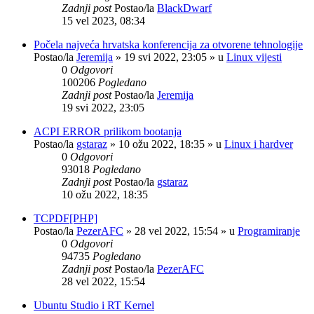
Zadnji post
Postao/la
BlackDwarf
15 vel 2023, 08:34
Počela najveća hrvatska konferencija za otvorene tehnologije
Postao/la
Jeremija
»
19 svi 2022, 23:05
» u
Linux vijesti
0
Odgovori
100206
Pogledano
Zadnji post
Postao/la
Jeremija
19 svi 2022, 23:05
ACPI ERROR prilikom bootanja
Postao/la
gstaraz
»
10 ožu 2022, 18:35
» u
Linux i hardver
0
Odgovori
93018
Pogledano
Zadnji post
Postao/la
gstaraz
10 ožu 2022, 18:35
TCPDF[PHP]
Postao/la
PezerAFC
»
28 vel 2022, 15:54
» u
Programiranje
0
Odgovori
94735
Pogledano
Zadnji post
Postao/la
PezerAFC
28 vel 2022, 15:54
Ubuntu Studio i RT Kernel