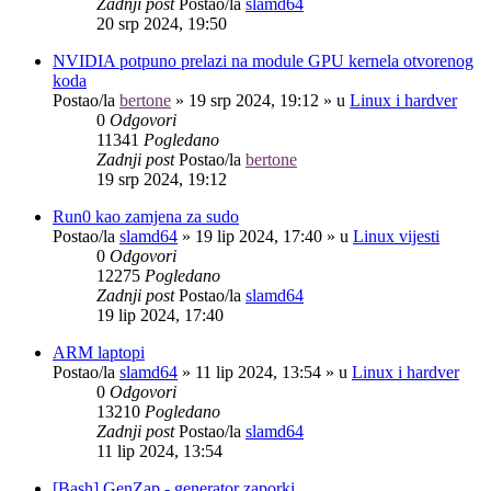
Zadnji post
Postao/la
slamd64
20 srp 2024, 19:50
NVIDIA potpuno prelazi na module GPU kernela otvorenog
koda
Postao/la
bertone
»
19 srp 2024, 19:12
» u
Linux i hardver
0
Odgovori
11341
Pogledano
Zadnji post
Postao/la
bertone
19 srp 2024, 19:12
Run0 kao zamjena za sudo
Postao/la
slamd64
»
19 lip 2024, 17:40
» u
Linux vijesti
0
Odgovori
12275
Pogledano
Zadnji post
Postao/la
slamd64
19 lip 2024, 17:40
ARM laptopi
Postao/la
slamd64
»
11 lip 2024, 13:54
» u
Linux i hardver
0
Odgovori
13210
Pogledano
Zadnji post
Postao/la
slamd64
11 lip 2024, 13:54
[Bash] GenZap - generator zaporki