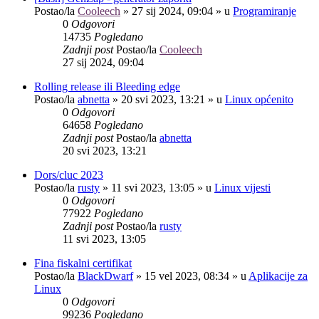
Postao/la
Cooleech
»
27 sij 2024, 09:04
» u
Programiranje
0
Odgovori
14735
Pogledano
Zadnji post
Postao/la
Cooleech
27 sij 2024, 09:04
Rolling release ili Bleeding edge
Postao/la
abnetta
»
20 svi 2023, 13:21
» u
Linux općenito
0
Odgovori
64658
Pogledano
Zadnji post
Postao/la
abnetta
20 svi 2023, 13:21
Dors/cluc 2023
Postao/la
rusty
»
11 svi 2023, 13:05
» u
Linux vijesti
0
Odgovori
77922
Pogledano
Zadnji post
Postao/la
rusty
11 svi 2023, 13:05
Fina fiskalni certifikat
Postao/la
BlackDwarf
»
15 vel 2023, 08:34
» u
Aplikacije za
Linux
0
Odgovori
99236
Pogledano