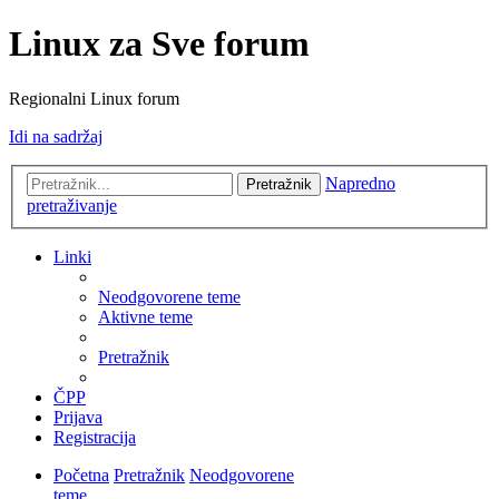
Linux za Sve forum
Regionalni Linux forum
Idi na sadržaj
Napredno
Pretražnik
pretraživanje
Linki
Neodgovorene teme
Aktivne teme
Pretražnik
ČPP
Prijava
Registracija
Početna
Pretražnik
Neodgovorene
teme