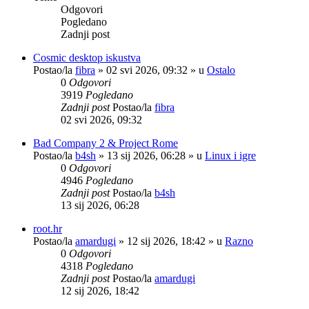
Odgovori
Pogledano
Zadnji post
Cosmic desktop iskustva
Postao/la
fibra
»
02 svi 2026, 09:32
» u
Ostalo
0
Odgovori
3919
Pogledano
Zadnji post
Postao/la
fibra
02 svi 2026, 09:32
Bad Company 2 & Project Rome
Postao/la
b4sh
»
13 sij 2026, 06:28
» u
Linux i igre
0
Odgovori
4946
Pogledano
Zadnji post
Postao/la
b4sh
13 sij 2026, 06:28
root.hr
Postao/la
amardugi
»
12 sij 2026, 18:42
» u
Razno
0
Odgovori
4318
Pogledano
Zadnji post
Postao/la
amardugi
12 sij 2026, 18:42