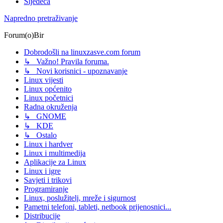
Sljedeća
Napredno pretraživanje
Forum(o)Bir
Dobrodošli na linuxzasve.com forum
↳ Važno! Pravila foruma.
↳ Novi korisnici - upoznavanje
Linux vijesti
Linux općenito
Linux početnici
Radna okruženja
↳ GNOME
↳ KDE
↳ Ostalo
Linux i hardver
Linux i multimedija
Aplikacije za Linux
Linux i igre
Savjeti i trikovi
Programiranje
Linux, poslužitelj, mreže i sigurnost
Pametni telefoni, tableti, netbook prijenosnici...
Distribucije