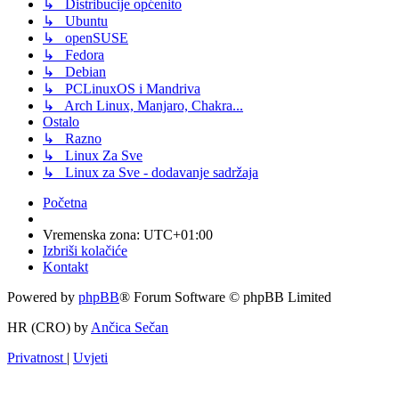
↳ Distribucije općenito
↳ Ubuntu
↳ openSUSE
↳ Fedora
↳ Debian
↳ PCLinuxOS i Mandriva
↳ Arch Linux, Manjaro, Chakra...
Ostalo
↳ Razno
↳ Linux Za Sve
↳ Linux za Sve - dodavanje sadržaja
Početna
Vremenska zona:
UTC+01:00
Izbriši kolačiće
Kontakt
Powered by
phpBB
® Forum Software © phpBB Limited
HR (CRO) by
Ančica Sečan
Privatnost
|
Uvjeti