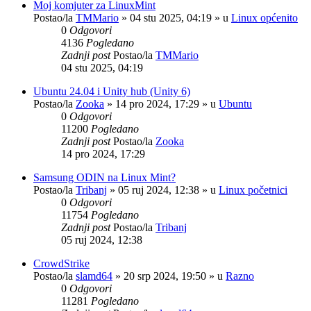
Moj komjuter za LinuxMint
Postao/la
TMMario
»
04 stu 2025, 04:19
» u
Linux općenito
0
Odgovori
4136
Pogledano
Zadnji post
Postao/la
TMMario
04 stu 2025, 04:19
Ubuntu 24.04 i Unity hub (Unity 6)
Postao/la
Zooka
»
14 pro 2024, 17:29
» u
Ubuntu
0
Odgovori
11200
Pogledano
Zadnji post
Postao/la
Zooka
14 pro 2024, 17:29
Samsung ODIN na Linux Mint?
Postao/la
Tribanj
»
05 ruj 2024, 12:38
» u
Linux početnici
0
Odgovori
11754
Pogledano
Zadnji post
Postao/la
Tribanj
05 ruj 2024, 12:38
CrowdStrike
Postao/la
slamd64
»
20 srp 2024, 19:50
» u
Razno
0
Odgovori
11281
Pogledano