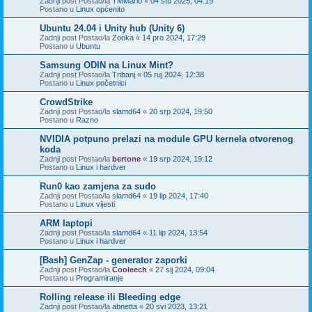
Zadnji post Postao/la
TMMario
«
04 stu 2025, 04:19
Postano u
Linux općenito
Ubuntu 24.04 i Unity hub (Unity 6)
Zadnji post Postao/la
Zooka
«
14 pro 2024, 17:29
Postano u
Ubuntu
Samsung ODIN na Linux Mint?
Zadnji post Postao/la
Tribanj
«
05 ruj 2024, 12:38
Postano u
Linux početnici
CrowdStrike
Zadnji post Postao/la
slamd64
«
20 srp 2024, 19:50
Postano u
Razno
NVIDIA potpuno prelazi na module GPU kernela otvorenog
koda
Zadnji post Postao/la
bertone
«
19 srp 2024, 19:12
Postano u
Linux i hardver
Run0 kao zamjena za sudo
Zadnji post Postao/la
slamd64
«
19 lip 2024, 17:40
Postano u
Linux vijesti
ARM laptopi
Zadnji post Postao/la
slamd64
«
11 lip 2024, 13:54
Postano u
Linux i hardver
[Bash] GenZap - generator zaporki
Zadnji post Postao/la
Cooleech
«
27 sij 2024, 09:04
Postano u
Programiranje
Rolling release ili Bleeding edge
Zadnji post Postao/la
abnetta
«
20 svi 2023, 13:21