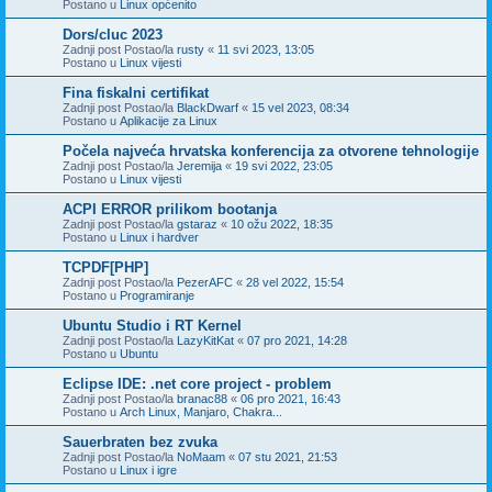
Postano u
Linux općenito
Dors/cluc 2023
Zadnji post Postao/la
rusty
«
11 svi 2023, 13:05
Postano u
Linux vijesti
Fina fiskalni certifikat
Zadnji post Postao/la
BlackDwarf
«
15 vel 2023, 08:34
Postano u
Aplikacije za Linux
Počela najveća hrvatska konferencija za otvorene tehnologije
Zadnji post Postao/la
Jeremija
«
19 svi 2022, 23:05
Postano u
Linux vijesti
ACPI ERROR prilikom bootanja
Zadnji post Postao/la
gstaraz
«
10 ožu 2022, 18:35
Postano u
Linux i hardver
TCPDF[PHP]
Zadnji post Postao/la
PezerAFC
«
28 vel 2022, 15:54
Postano u
Programiranje
Ubuntu Studio i RT Kernel
Zadnji post Postao/la
LazyKitKat
«
07 pro 2021, 14:28
Postano u
Ubuntu
Eclipse IDE: .net core project - problem
Zadnji post Postao/la
branac88
«
06 pro 2021, 16:43
Postano u
Arch Linux, Manjaro, Chakra...
Sauerbraten bez zvuka
Zadnji post Postao/la
NoMaam
«
07 stu 2021, 21:53
Postano u
Linux i igre