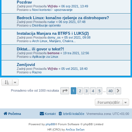
Pozdrav
Zadnji post Postao/la
Vl@do
«
06 srp 2021, 13:49
Postano u
Novi korisnici - upoznavanje
Bedrock Linux: konačno rješenje za distrohopere?
Zadnji post Postao/la
rudar
«
06 srp 2021, 07:48
Postano u
Distribucije općenito
Instalacija Manjara na BTRFS i LUKS(2)
Zadnji post Postao/la
domy_os
«
05 svi 2021, 09:08
Postano u
Arch Linux, Manjaro, Chakra...
Diktat... ili govor u tekst?!
Zadnji post Postao/la
bertone
«
19 tra 2021, 12:56
Postano u
Aplikacije za Linux
Zemljovid
Zadnji post Postao/la
Vl@do
«
05 vel 2021, 18:40
Postano u
Razno
Stranica:
1
/
40
.
1
2
3
4
5
40
Sljed
Pronađeno više od 1000 rezultata
...
Forum(o)Bir
Početna
Kontakt
Izbriši kolačiće
Vremenska zona:
UTC+01:00
Powered by
phpBB
® Forum Software © phpBB Limited
HR (CRO) by
Ančica Sečan