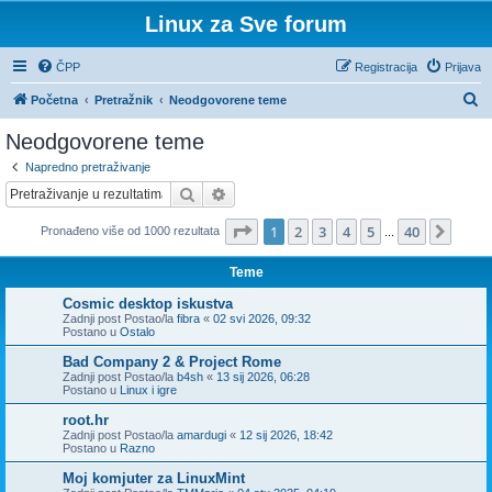
Linux za Sve forum
ČPP
Registracija
Prijava
P
Početna
Pretražnik
Neodgovorene teme
r
Neodgovorene teme
e
Napredno pretraživanje
t
Pretražnik
Napredno pretraživanje
r
Stranica:
1
/
40
.
1
2
3
4
5
40
Sljed
Pronađeno više od 1000 rezultata
a
...
ž
Teme
n
Cosmic desktop iskustva
i
Zadnji post Postao/la
fibra
«
02 svi 2026, 09:32
Postano u
Ostalo
k
Bad Company 2 & Project Rome
Zadnji post Postao/la
b4sh
«
13 sij 2026, 06:28
Postano u
Linux i igre
root.hr
Zadnji post Postao/la
amardugi
«
12 sij 2026, 18:42
Postano u
Razno
Moj komjuter za LinuxMint