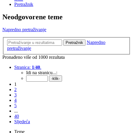
Pretražnik
Neodgovorene teme
Napredno pretraživanje
Napredno
Pretražnik
pretraživanje
Pronađeno više od 1000 rezultata
Stranica:
1
/
40
.
Idi na stranicu...:
1
2
3
4
5
...
40
Sljedeća
Teme