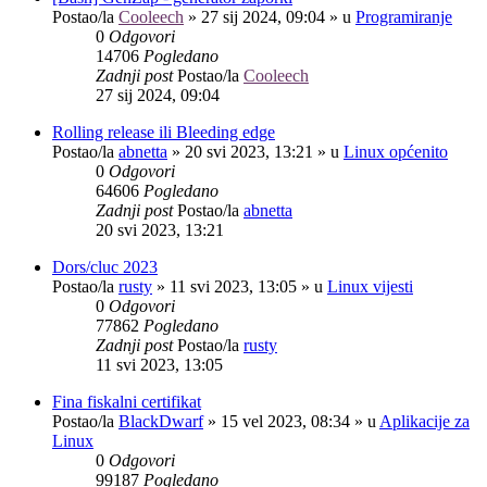
Postao/la
Cooleech
»
27 sij 2024, 09:04
» u
Programiranje
0
Odgovori
14706
Pogledano
Zadnji post
Postao/la
Cooleech
27 sij 2024, 09:04
Rolling release ili Bleeding edge
Postao/la
abnetta
»
20 svi 2023, 13:21
» u
Linux općenito
0
Odgovori
64606
Pogledano
Zadnji post
Postao/la
abnetta
20 svi 2023, 13:21
Dors/cluc 2023
Postao/la
rusty
»
11 svi 2023, 13:05
» u
Linux vijesti
0
Odgovori
77862
Pogledano
Zadnji post
Postao/la
rusty
11 svi 2023, 13:05
Fina fiskalni certifikat
Postao/la
BlackDwarf
»
15 vel 2023, 08:34
» u
Aplikacije za
Linux
0
Odgovori
99187
Pogledano