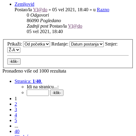
Zemljovid
Postao/la
Vl@do
»
05 vel 2021, 18:40
» u
Razno
0
Odgovori
86090
Pogledano
Zadnji post
Postao/la
Vl@do
05 vel 2021, 18:40
Prikaži:
Redanje:
Smjer:
Pronađeno više od 1000 rezultata
Stranica:
1
/
40
.
Idi na stranicu...:
1
2
3
4
5
...
40