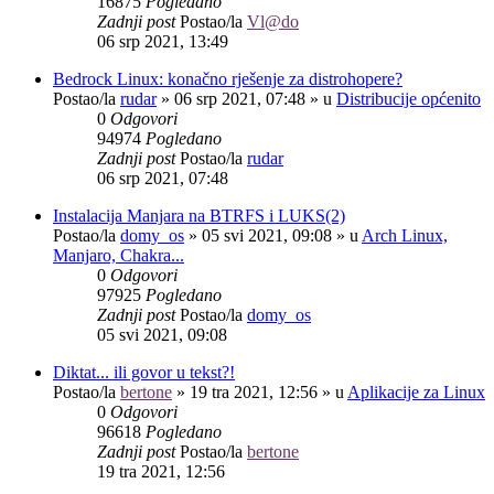
16875
Pogledano
Zadnji post
Postao/la
Vl@do
06 srp 2021, 13:49
Bedrock Linux: konačno rješenje za distrohopere?
Postao/la
rudar
»
06 srp 2021, 07:48
» u
Distribucije općenito
0
Odgovori
94974
Pogledano
Zadnji post
Postao/la
rudar
06 srp 2021, 07:48
Instalacija Manjara na BTRFS i LUKS(2)
Postao/la
domy_os
»
05 svi 2021, 09:08
» u
Arch Linux,
Manjaro, Chakra...
0
Odgovori
97925
Pogledano
Zadnji post
Postao/la
domy_os
05 svi 2021, 09:08
Diktat... ili govor u tekst?!
Postao/la
bertone
»
19 tra 2021, 12:56
» u
Aplikacije za Linux
0
Odgovori
96618
Pogledano
Zadnji post
Postao/la
bertone
19 tra 2021, 12:56