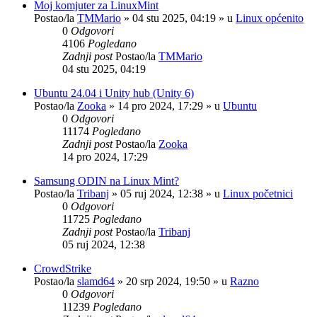
Moj komjuter za LinuxMint
Postao/la
TMMario
»
04 stu 2025, 04:19
» u
Linux općenito
0
Odgovori
4106
Pogledano
Zadnji post
Postao/la
TMMario
04 stu 2025, 04:19
Ubuntu 24.04 i Unity hub (Unity 6)
Postao/la
Zooka
»
14 pro 2024, 17:29
» u
Ubuntu
0
Odgovori
11174
Pogledano
Zadnji post
Postao/la
Zooka
14 pro 2024, 17:29
Samsung ODIN na Linux Mint?
Postao/la
Tribanj
»
05 ruj 2024, 12:38
» u
Linux početnici
0
Odgovori
11725
Pogledano
Zadnji post
Postao/la
Tribanj
05 ruj 2024, 12:38
CrowdStrike
Postao/la
slamd64
»
20 srp 2024, 19:50
» u
Razno
0
Odgovori
11239
Pogledano