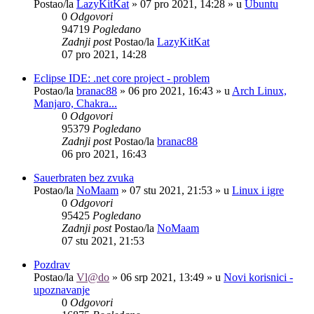
Postao/la
LazyKitKat
»
07 pro 2021, 14:28
» u
Ubuntu
0
Odgovori
94719
Pogledano
Zadnji post
Postao/la
LazyKitKat
07 pro 2021, 14:28
Eclipse IDE: .net core project - problem
Postao/la
branac88
»
06 pro 2021, 16:43
» u
Arch Linux,
Manjaro, Chakra...
0
Odgovori
95379
Pogledano
Zadnji post
Postao/la
branac88
06 pro 2021, 16:43
Sauerbraten bez zvuka
Postao/la
NoMaam
»
07 stu 2021, 21:53
» u
Linux i igre
0
Odgovori
95425
Pogledano
Zadnji post
Postao/la
NoMaam
07 stu 2021, 21:53
Pozdrav
Postao/la
Vl@do
»
06 srp 2021, 13:49
» u
Novi korisnici -
upoznavanje
0
Odgovori