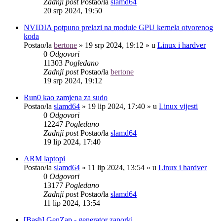
Zadnji post
Postao/la
slamd64
20 srp 2024, 19:50
NVIDIA potpuno prelazi na module GPU kernela otvorenog
koda
Postao/la
bertone
»
19 srp 2024, 19:12
» u
Linux i hardver
0
Odgovori
11303
Pogledano
Zadnji post
Postao/la
bertone
19 srp 2024, 19:12
Run0 kao zamjena za sudo
Postao/la
slamd64
»
19 lip 2024, 17:40
» u
Linux vijesti
0
Odgovori
12247
Pogledano
Zadnji post
Postao/la
slamd64
19 lip 2024, 17:40
ARM laptopi
Postao/la
slamd64
»
11 lip 2024, 13:54
» u
Linux i hardver
0
Odgovori
13177
Pogledano
Zadnji post
Postao/la
slamd64
11 lip 2024, 13:54
[Bash] GenZap - generator zaporki