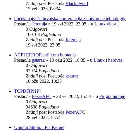
Zadnji post
Postao/la
BlackDwarf
15 vel 2023, 08:34
Počela najveća hrvatska konferencija za otvorene tehnologije
Postao/la
Jeremija
»
19 svi 2022, 23:05
» u
Linux vijesti
0
Odgovori
100168
Pogledano
Zadnji post
Postao/la
Jeremija
19 svi 2022, 23:05
ACPI ERROR prilikom bootanja
Postao/la
gstaraz
»
10 ožu 2022, 18:35
» u
Linux i hardver
0
Odgovori
92974
Pogledano
Zadnji post
Postao/la
gstaraz
10 ožu 2022, 18:35
TCPDF[PHP]
Postao/la
PezerAFC
»
28 vel 2022, 15:54
» u
Programiranje
0
Odgovori
94698
Pogledano
Zadnji post
Postao/la
PezerAFC
28 vel 2022, 15:54
Ubuntu Studio i RT Kernel