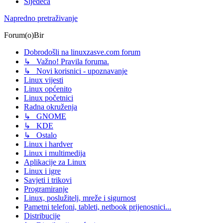
Sljedeća
Napredno pretraživanje
Forum(o)Bir
Dobrodošli na linuxzasve.com forum
↳ Važno! Pravila foruma.
↳ Novi korisnici - upoznavanje
Linux vijesti
Linux općenito
Linux početnici
Radna okruženja
↳ GNOME
↳ KDE
↳ Ostalo
Linux i hardver
Linux i multimedija
Aplikacije za Linux
Linux i igre
Savjeti i trikovi
Programiranje
Linux, poslužitelj, mreže i sigurnost
Pametni telefoni, tableti, netbook prijenosnici...
Distribucije