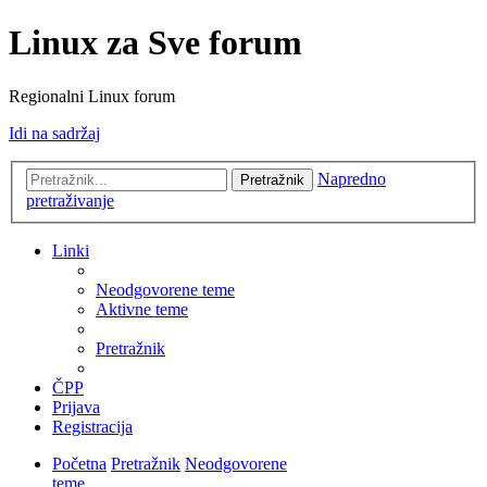
Linux za Sve forum
Regionalni Linux forum
Idi na sadržaj
Napredno
Pretražnik
pretraživanje
Linki
Neodgovorene teme
Aktivne teme
Pretražnik
ČPP
Prijava
Registracija
Početna
Pretražnik
Neodgovorene
teme