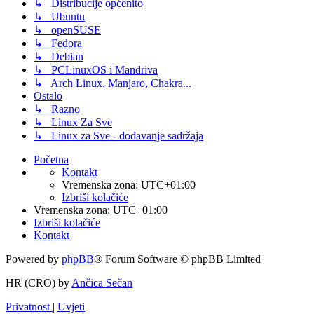
↳ Distribucije općenito
↳ Ubuntu
↳ openSUSE
↳ Fedora
↳ Debian
↳ PCLinuxOS i Mandriva
↳ Arch Linux, Manjaro, Chakra...
Ostalo
↳ Razno
↳ Linux Za Sve
↳ Linux za Sve - dodavanje sadržaja
Početna
Kontakt
Vremenska zona:
UTC+01:00
Izbriši kolačiće
Vremenska zona:
UTC+01:00
Izbriši kolačiće
Kontakt
Powered by
phpBB
® Forum Software © phpBB Limited
HR (CRO) by
Ančica Sečan
Privatnost
|
Uvjeti