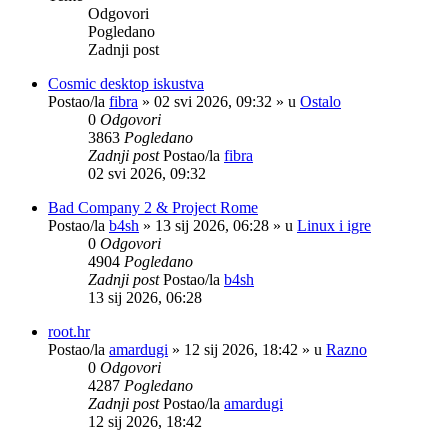
Odgovori
Pogledano
Zadnji post
Cosmic desktop iskustva
Postao/la
fibra
»
02 svi 2026, 09:32
» u
Ostalo
0
Odgovori
3863
Pogledano
Zadnji post
Postao/la
fibra
02 svi 2026, 09:32
Bad Company 2 & Project Rome
Postao/la
b4sh
»
13 sij 2026, 06:28
» u
Linux i igre
0
Odgovori
4904
Pogledano
Zadnji post
Postao/la
b4sh
13 sij 2026, 06:28
root.hr
Postao/la
amardugi
»
12 sij 2026, 18:42
» u
Razno
0
Odgovori
4287
Pogledano
Zadnji post
Postao/la
amardugi
12 sij 2026, 18:42