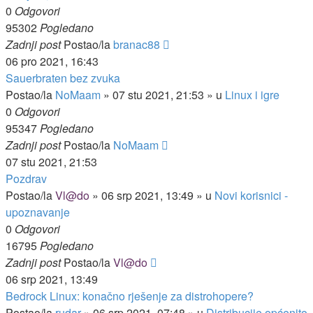
0
Odgovori
95302
Pogledano
Zadnji post
Postao/la
branac88
06 pro 2021, 16:43
Sauerbraten bez zvuka
Postao/la
NoMaam
»
07 stu 2021, 21:53
» u
Linux i igre
0
Odgovori
95347
Pogledano
Zadnji post
Postao/la
NoMaam
07 stu 2021, 21:53
Pozdrav
Postao/la
Vl@do
»
06 srp 2021, 13:49
» u
Novi korisnici -
upoznavanje
0
Odgovori
16795
Pogledano
Zadnji post
Postao/la
Vl@do
06 srp 2021, 13:49
Bedrock Linux: konačno rješenje za distrohopere?
Postao/la
rudar
»
06 srp 2021, 07:48
» u
Distribucije općenito