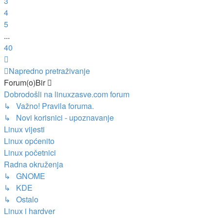
3
4
5
...
40
Sljedeća
Napredno pretraživanje
Forum(o)Bir
Dobrodošli na linuxzasve.com forum
↳ Važno! Pravila foruma.
↳ Novi korisnici - upoznavanje
Linux vijesti
Linux općenito
Linux početnici
Radna okruženja
↳ GNOME
↳ KDE
↳ Ostalo
Linux i hardver