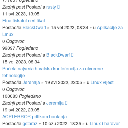
Zadnji post
Postao/la
rusty
11 svi 2023, 13:05
Fina fiskalni certifikat
Postao/la
BlackDwarf
»
15 vel 2023, 08:34
» u
Aplikacije za
Linux
0
Odgovori
99097
Pogledano
Zadnji post
Postao/la
BlackDwarf
15 vel 2023, 08:34
Počela najveća hrvatska konferencija za otvorene
tehnologije
Postao/la
Jeremija
»
19 svi 2022, 23:05
» u
Linux vijesti
0
Odgovori
100083
Pogledano
Zadnji post
Postao/la
Jeremija
19 svi 2022, 23:05
ACPI ERROR prilikom bootanja
Postao/la
gstaraz
»
10 ožu 2022, 18:35
» u
Linux i hardver