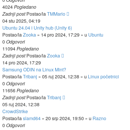
4024
Pogledano
Zadnji post
Postao/la
TMMario
04 stu 2025, 04:19
Ubuntu 24.04 i Unity hub (Unity 6)
Postao/la
Zooka
»
14 pro 2024, 17:29
» u
Ubuntu
0
Odgovori
11094
Pogledano
Zadnji post
Postao/la
Zooka
14 pro 2024, 17:29
Samsung ODIN na Linux Mint?
Postao/la
Tribanj
»
05 ruj 2024, 12:38
» u
Linux početnici
0
Odgovori
11656
Pogledano
Zadnji post
Postao/la
Tribanj
05 ruj 2024, 12:38
CrowdStrike
Postao/la
slamd64
»
20 srp 2024, 19:50
» u
Razno
0
Odgovori