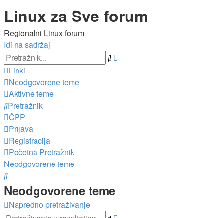
Linux za Sve forum
Regionalni Linux forum
Idi na sadržaj
Napredno
Pretražnik
pretraživanje
Linki
Neodgovorene teme
Aktivne teme
Pretražnik
ČPP
Prijava
Registracija
Početna
Pretražnik
Neodgovorene teme
Pretražnik
Neodgovorene teme
Napredno pretraživanje
Napredno
Pretražnik