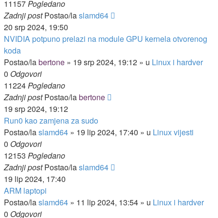
11157
Pogledano
Zadnji post
Postao/la
slamd64
20 srp 2024, 19:50
NVIDIA potpuno prelazi na module GPU kernela otvorenog
koda
Postao/la
bertone
»
19 srp 2024, 19:12
» u
Linux i hardver
0
Odgovori
11224
Pogledano
Zadnji post
Postao/la
bertone
19 srp 2024, 19:12
Run0 kao zamjena za sudo
Postao/la
slamd64
»
19 lip 2024, 17:40
» u
Linux vijesti
0
Odgovori
12153
Pogledano
Zadnji post
Postao/la
slamd64
19 lip 2024, 17:40
ARM laptopi
Postao/la
slamd64
»
11 lip 2024, 13:54
» u
Linux i hardver
0
Odgovori