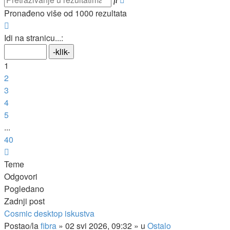
pretraživanje
Pronađeno više od 1000 rezultata
Stranica:
1
/
40
.
Idi na stranicu...:
1
2
3
4
5
...
40
Sljedeća
Teme
Odgovori
Pogledano
Zadnji post
Cosmic desktop iskustva
Postao/la
fibra
»
02 svi 2026, 09:32
» u
Ostalo