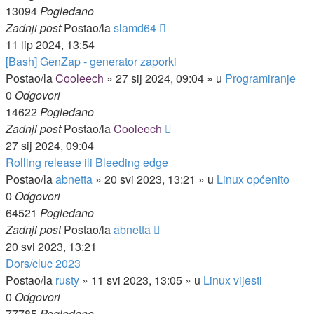
13094
Pogledano
Zadnji post
Postao/la
slamd64
11 lip 2024, 13:54
[Bash] GenZap - generator zaporki
Postao/la
Cooleech
»
27 sij 2024, 09:04
» u
Programiranje
0
Odgovori
14622
Pogledano
Zadnji post
Postao/la
Cooleech
27 sij 2024, 09:04
Rolling release ili Bleeding edge
Postao/la
abnetta
»
20 svi 2023, 13:21
» u
Linux općenito
0
Odgovori
64521
Pogledano
Zadnji post
Postao/la
abnetta
20 svi 2023, 13:21
Dors/cluc 2023
Postao/la
rusty
»
11 svi 2023, 13:05
» u
Linux vijesti
0
Odgovori
77785
Pogledano