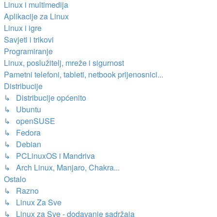
Linux i multimedija
Aplikacije za Linux
Linux i igre
Savjeti i trikovi
Programiranje
Linux, poslužitelj, mreže i sigurnost
Pametni telefoni, tableti, netbook prijenosnici...
Distribucije
↳ Distribucije općenito
↳ Ubuntu
↳ openSUSE
↳ Fedora
↳ Debian
↳ PCLinuxOS i Mandriva
↳ Arch Linux, Manjaro, Chakra...
Ostalo
↳ Razno
↳ Linux Za Sve
↳ Linux za Sve - dodavanje sadržaja