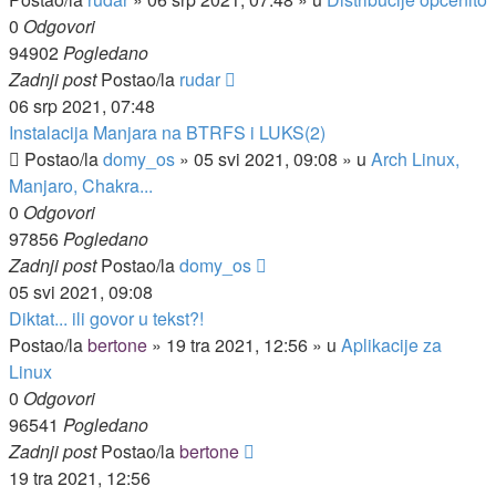
0
Odgovori
94902
Pogledano
Zadnji post
Postao/la
rudar
06 srp 2021, 07:48
Instalacija Manjara na BTRFS i LUKS(2)
Postao/la
domy_os
»
05 svi 2021, 09:08
» u
Arch Linux,
Manjaro, Chakra...
0
Odgovori
97856
Pogledano
Zadnji post
Postao/la
domy_os
05 svi 2021, 09:08
Diktat... ili govor u tekst?!
Postao/la
bertone
»
19 tra 2021, 12:56
» u
Aplikacije za
Linux
0
Odgovori
96541
Pogledano
Zadnji post
Postao/la
bertone
19 tra 2021, 12:56