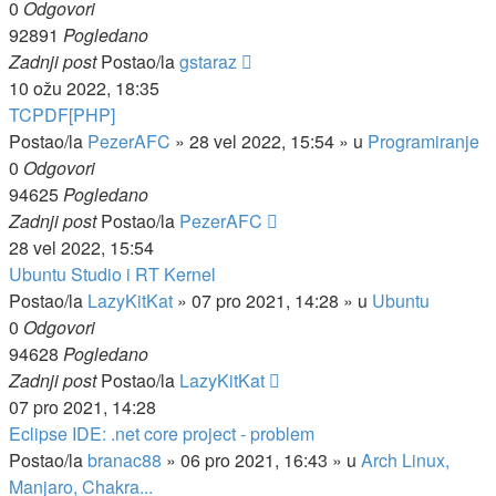
0
Odgovori
92891
Pogledano
Zadnji post
Postao/la
gstaraz
10 ožu 2022, 18:35
TCPDF[PHP]
Postao/la
PezerAFC
»
28 vel 2022, 15:54
» u
Programiranje
0
Odgovori
94625
Pogledano
Zadnji post
Postao/la
PezerAFC
28 vel 2022, 15:54
Ubuntu Studio i RT Kernel
Postao/la
LazyKitKat
»
07 pro 2021, 14:28
» u
Ubuntu
0
Odgovori
94628
Pogledano
Zadnji post
Postao/la
LazyKitKat
07 pro 2021, 14:28
Eclipse IDE: .net core project - problem
Postao/la
branac88
»
06 pro 2021, 16:43
» u
Arch Linux,
Manjaro, Chakra...