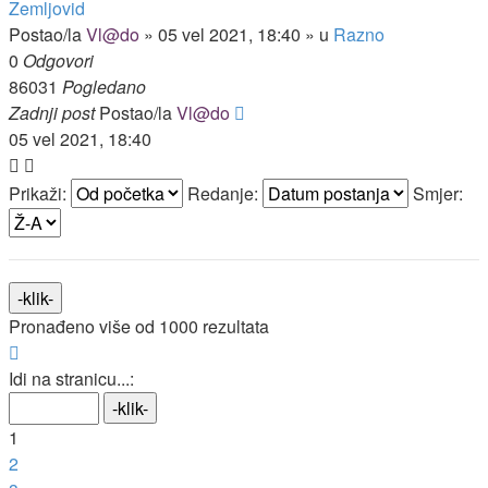
Zemljovid
Postao/la
Vl@do
»
05 vel 2021, 18:40
» u
Razno
0
Odgovori
86031
Pogledano
Zadnji post
Postao/la
Vl@do
05 vel 2021, 18:40
Prikaži:
Redanje:
Smjer:
Pronađeno više od 1000 rezultata
Stranica:
1
/
40
.
Idi na stranicu...:
1
2