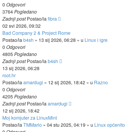
0
Odgovori
3764
Pogledano
Zadnji post
Postao/la
fibra
02 svi 2026, 09:32
Bad Company 2 & Project Rome
Postao/la
b4sh
»
13 sij 2026, 06:28
» u
Linux i igre
0
Odgovori
4805
Pogledano
Zadnji post
Postao/la
b4sh
13 sij 2026, 06:28
root.hr
Postao/la
amardugi
»
12 sij 2026, 18:42
» u
Razno
0
Odgovori
4205
Pogledano
Zadnji post
Postao/la
amardugi
12 sij 2026, 18:42
Moj komjuter za LinuxMint
Postao/la
TMMario
»
04 stu 2025, 04:19
» u
Linux općenito
0
Odgovori