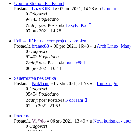
Ubuntu Studio i RT Kernel
Postao/la
LazyKitKat
»
07 pro 2021, 14:28
» u
Ubuntu
0
Odgovori
94743
Pogledano
Zadnji post
Postao/la
LazyKitKat
07 pro 2021, 14:28
Eclipse IDE: .net core project - problem
Postao/la
branac88
»
06 pro 2021, 16:43
» u
Arch Linux, Manja
0
Odgovori
95402
Pogledano
Zadnji post
Postao/la
branac88
06 pro 2021, 16:43
Sauerbraten bez zvuka
Postao/la
NoMaam
»
07 stu 2021, 21:53
» u
Linux i igre
0
Odgovori
95454
Pogledano
Zadnji post
Postao/la
NoMaam
07 stu 2021, 21:53
Pozdrav
Postao/la
Vl@do
»
06 srp 2021, 13:49
» u
Novi korisnici - up
0
Odgovori