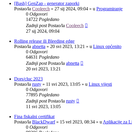
[Bash] GenZap - generator zaporki
Postao/la
Cooleech
»
27 sij 2024, 09:04
» u
Programiranje
0
Odgovori
14722
Pogledano
Zadnji post
Postao/la
Cooleech
27 sij 2024, 09:04
Rolling release ili Bleeding edge
Postao/la
abnetta
»
20 svi 2023, 13:21
» u
Linux općenito
0
Odgovori
64631
Pogledano
Zadnji post
Postao/la
abnetta
20 svi 2023, 13:21
Dors/cluc 2023
Postao/la
rusty
»
11 svi 2023, 13:05
» u
Linux vijesti
0
Odgovori
77895
Pogledano
Zadnji post
Postao/la
rusty
11 svi 2023, 13:05
Fina fiskalni certifikat
Postao/la
BlackDwarf
»
15 vel 2023, 08:34
» u
Aplikacije za L
0
Odgovori