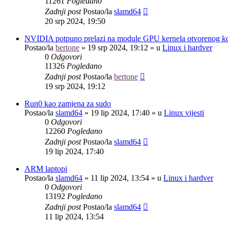
11261
Pogledano
Zadnji post
Postao/la
slamd64
20 srp 2024, 19:50
NVIDIA potpuno prelazi na module GPU kernela otvorenog k
Postao/la
bertone
»
19 srp 2024, 19:12
» u
Linux i hardver
0
Odgovori
11326
Pogledano
Zadnji post
Postao/la
bertone
19 srp 2024, 19:12
Run0 kao zamjena za sudo
Postao/la
slamd64
»
19 lip 2024, 17:40
» u
Linux vijesti
0
Odgovori
12260
Pogledano
Zadnji post
Postao/la
slamd64
19 lip 2024, 17:40
ARM laptopi
Postao/la
slamd64
»
11 lip 2024, 13:54
» u
Linux i hardver
0
Odgovori
13192
Pogledano
Zadnji post
Postao/la
slamd64
11 lip 2024, 13:54