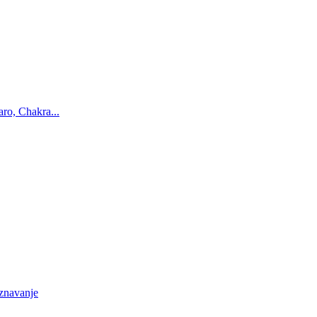
ro, Chakra...
oznavanje