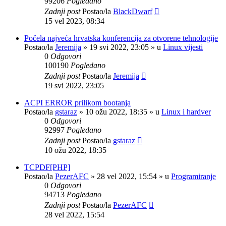
99206
Pogledano
Zadnji post
Postao/la
BlackDwarf
15 vel 2023, 08:34
Počela najveća hrvatska konferencija za otvorene tehnologije
Postao/la
Jeremija
»
19 svi 2022, 23:05
» u
Linux vijesti
0
Odgovori
100190
Pogledano
Zadnji post
Postao/la
Jeremija
19 svi 2022, 23:05
ACPI ERROR prilikom bootanja
Postao/la
gstaraz
»
10 ožu 2022, 18:35
» u
Linux i hardver
0
Odgovori
92997
Pogledano
Zadnji post
Postao/la
gstaraz
10 ožu 2022, 18:35
TCPDF[PHP]
Postao/la
PezerAFC
»
28 vel 2022, 15:54
» u
Programiranje
0
Odgovori
94713
Pogledano
Zadnji post
Postao/la
PezerAFC
28 vel 2022, 15:54