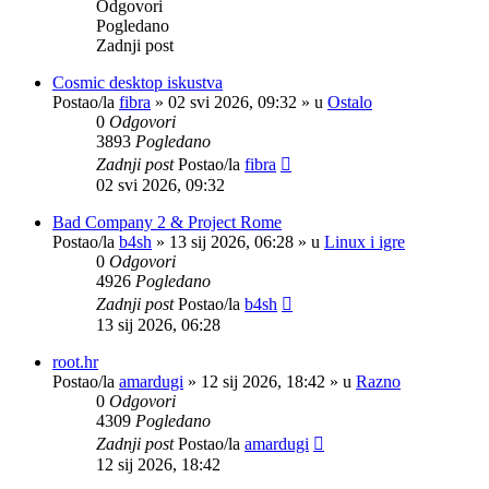
Odgovori
Pogledano
Zadnji post
Cosmic desktop iskustva
Postao/la
fibra
»
02 svi 2026, 09:32
» u
Ostalo
0
Odgovori
3893
Pogledano
Zadnji post
Postao/la
fibra
02 svi 2026, 09:32
Bad Company 2 & Project Rome
Postao/la
b4sh
»
13 sij 2026, 06:28
» u
Linux i igre
0
Odgovori
4926
Pogledano
Zadnji post
Postao/la
b4sh
13 sij 2026, 06:28
root.hr
Postao/la
amardugi
»
12 sij 2026, 18:42
» u
Razno
0
Odgovori
4309
Pogledano
Zadnji post
Postao/la
amardugi
12 sij 2026, 18:42