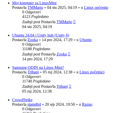
Moj komjuter za LinuxMint
Postao/la
TMMario
»
04 stu 2025, 04:19
» u
Linux općenito
0
Odgovori
4123
Pogledano
Zadnji post
Postao/la
TMMario
04 stu 2025, 04:19
Ubuntu 24.04 i Unity hub (Unity 6)
Postao/la
Zooka
»
14 pro 2024, 17:29
» u
Ubuntu
0
Odgovori
11188
Pogledano
Zadnji post
Postao/la
Zooka
14 pro 2024, 17:29
Samsung ODIN na Linux Mint?
Postao/la
Tribanj
»
05 ruj 2024, 12:38
» u
Linux početnici
0
Odgovori
11740
Pogledano
Zadnji post
Postao/la
Tribanj
05 ruj 2024, 12:38
CrowdStrike
Postao/la
slamd64
»
20 srp 2024, 19:50
» u
Razno
0
Odgovori