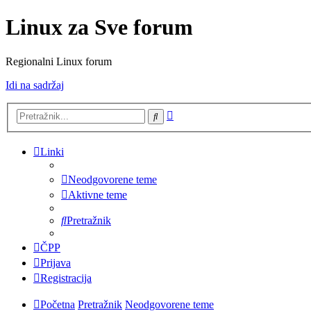
Linux za Sve forum
Regionalni Linux forum
Idi na sadržaj
Napredno
Pretražnik
pretraživanje
Linki
Neodgovorene teme
Aktivne teme
Pretražnik
ČPP
Prijava
Registracija
Početna
Pretražnik
Neodgovorene teme