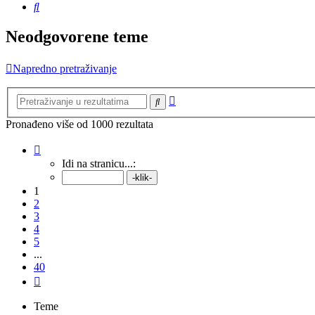
Pretražnik
Neodgovorene teme
Napredno pretraživanje
Napredno
Pretražnik
pretraživanje
Pronađeno više od 1000 rezultata
Stranica:
1
/
40
.
Idi na stranicu...:
1
2
3
4
5
...
40
Sljedeća
Teme