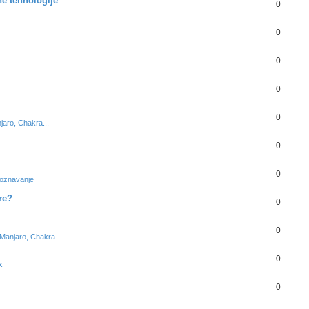
ne tehnologije
0
0
0
0
0
jaro, Chakra...
0
0
upoznavanje
re?
0
0
 Manjaro, Chakra...
0
x
0