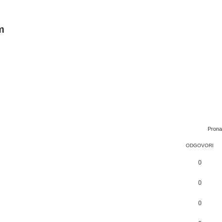
m
Prona
ODGOVORI
0
0
0