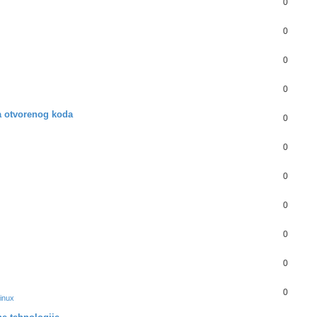
0
0
0
0
a otvorenog koda
0
0
0
0
0
0
0
Linux