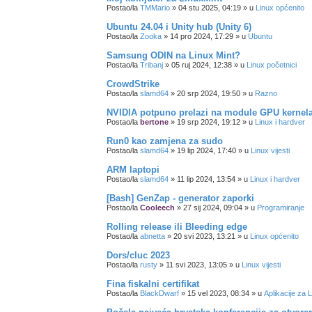
Postao/la
TMMario
»
04 stu 2025, 04:19
» u
Linux općenito
Ubuntu 24.04 i Unity hub (Unity 6)
Postao/la
Zooka
»
14 pro 2024, 17:29
» u
Ubuntu
Samsung ODIN na Linux Mint?
Postao/la
Tribanj
»
05 ruj 2024, 12:38
» u
Linux početnici
CrowdStrike
Postao/la
slamd64
»
20 srp 2024, 19:50
» u
Razno
NVIDIA potpuno prelazi na module GPU kernel
Postao/la
bertone
»
19 srp 2024, 19:12
» u
Linux i hardver
Run0 kao zamjena za sudo
Postao/la
slamd64
»
19 lip 2024, 17:40
» u
Linux vijesti
ARM laptopi
Postao/la
slamd64
»
11 lip 2024, 13:54
» u
Linux i hardver
[Bash] GenZap - generator zaporki
Postao/la
Cooleech
»
27 sij 2024, 09:04
» u
Programiranje
Rolling release ili Bleeding edge
Postao/la
abnetta
»
20 svi 2023, 13:21
» u
Linux općenito
Dors/cluc 2023
Postao/la
rusty
»
11 svi 2023, 13:05
» u
Linux vijesti
Fina fiskalni certifikat
Postao/la
BlackDwarf
»
15 vel 2023, 08:34
» u
Aplikacije za 