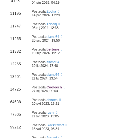
4125
04 stu 2025, 04:19
Postao/la
Zooka
11195
14 pro 2024, 17:29
Postao/la
Tribanj
11747
05 ruj 2024, 12:38
Postao/la
slamd64
11265
20 srp 2024, 19:50
Postao/la
bertone
11332
19 srp 2024, 19:12
Postao/la
slamd64
12265
19 lip 2024, 17:40
Postao/la
slamd64
13201
11 lip 2024, 13:54
Postao/la
Cooleech
14725
27 sij 2024, 09:04
Postao/la
abnetta
64638
20 svi 2023, 13:21
Postao/la
rusty
77905
11 svi 2023, 13:05
Postao/la
BlackDwarf
99212
15 vel 2023, 08:34
Postao/la
Jeremija