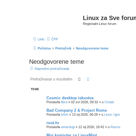
Linux za Sve foru
Regionalni Linux forum
Linki
ČPP
Početna
Pretražnik
Neodgovorene teme
Neodgovorene teme
Napredno pretraživanje
Pretražnik
Napredno pretraživanje
TEME
Cosmic desktop iskustva
Postao/la
fibra
»
02 svi 2026, 09:32
» u
Ostalo
Bad Company 2 & Project Rome
Postao/la
b4sh
»
13 sij 2026, 06:28
» u
Linux i igre
root.hr
Postao/la
amardugi
»
12 sij 2026, 18:42
» u
Razno
Moj komjuter za LinuxMint