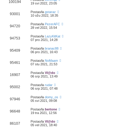
100194
19 svi 2022, 23:05
Postao/la
gstaraz
93001
10 ožu 2022, 18:35
Postao/la
PezerAFC
94720
28 vel 2022, 15:54
Postao/la
LazyKitKat
94753
07 pro 2021, 14:28
Postao/la
branac88
95409
06 pro 2021, 16:43
Postao/la
NoMaam
95461
07 stu 2021, 21:53
Postao/la
Vl@do
16907
06 srp 2021, 13:49
Postao/la
rudar
95002
06 srp 2021, 07:48
Postao/la
domy_os
97946
05 svi 2021, 09:08
Postao/la
bertone
96648
19 tra 2021, 12:56
Postao/la
Vl@do
86107
05 vel 2021, 18:40