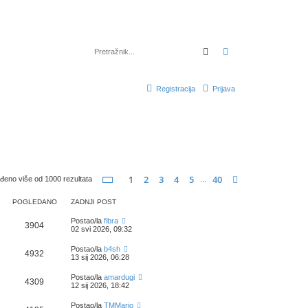
Pretražnik
Napredno pretraž
Registracija
Prijava
Stranica:
1
/
40
.
1
2
3
4
5
40
Sljedeća
đeno više od 1000 rezultata
...
POGLEDANO
ZADNJI POST
Postao/la
fibra
3904
02 svi 2026, 09:32
Postao/la
b4sh
4932
13 sij 2026, 06:28
Postao/la
amardugi
4309
12 sij 2026, 18:42
Postao/la
TMMario