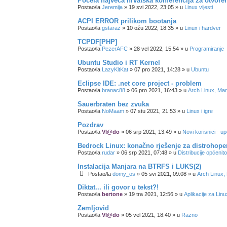
Počela najveća hrvatska konferencija za otvore
Postao/la
Jeremija
»
19 svi 2022, 23:05
» u
Linux vijesti
ACPI ERROR prilikom bootanja
Postao/la
gstaraz
»
10 ožu 2022, 18:35
» u
Linux i hardver
TCPDF[PHP]
Postao/la
PezerAFC
»
28 vel 2022, 15:54
» u
Programiranje
Ubuntu Studio i RT Kernel
Postao/la
LazyKitKat
»
07 pro 2021, 14:28
» u
Ubuntu
Eclipse IDE: .net core project - problem
Postao/la
branac88
»
06 pro 2021, 16:43
» u
Arch Linux, Man
Sauerbraten bez zvuka
Postao/la
NoMaam
»
07 stu 2021, 21:53
» u
Linux i igre
Pozdrav
Postao/la
Vl@do
»
06 srp 2021, 13:49
» u
Novi korisnici - 
Bedrock Linux: konačno rješenje za distrohope
Postao/la
rudar
»
06 srp 2021, 07:48
» u
Distribucije općenito
Instalacija Manjara na BTRFS i LUKS(2)
Postao/la
domy_os
»
05 svi 2021, 09:08
» u
Arch Linux,
Diktat... ili govor u tekst?!
Postao/la
bertone
»
19 tra 2021, 12:56
» u
Aplikacije za Linu
Zemljovid
Postao/la
Vl@do
»
05 vel 2021, 18:40
» u
Razno