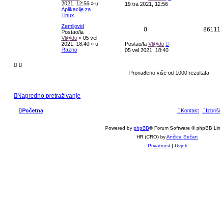
2021, 12:56
» u
19 tra 2021, 12:56
Aplikacije za
Linux
Zemljovid
0
8611
Postao/la
Vl@do
»
05 vel
2021, 18:40
» u
Postao/la
Vl@do
Razno
05 vel 2021, 18:40
Pronađeno više od 1000 rezultata
Napredno pretraživanje
Početna
Kontakt
Izbriš
Powered by
phpBB
® Forum Software © phpBB Lim
HR (CRO) by
Ančica Sečan
Privatnost
|
Uvjeti