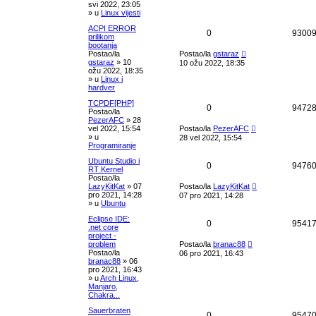
svi 2022, 23:05
» u
Linux vijesti
ACPI ERROR
0
9300
prilikom
bootanja
Postao/la
Postao/la
gstaraz
gstaraz
»
10
10 ožu 2022, 18:35
ožu 2022, 18:35
» u
Linux i
hardver
TCPDF[PHP]
0
9472
Postao/la
PezerAFC
»
28
vel 2022, 15:54
Postao/la
PezerAFC
» u
28 vel 2022, 15:54
Programiranje
Ubuntu Studio i
0
9476
RT Kernel
Postao/la
LazyKitKat
»
07
Postao/la
LazyKitKat
pro 2021, 14:28
07 pro 2021, 14:28
» u
Ubuntu
Eclipse IDE:
0
9541
.net core
project -
problem
Postao/la
branac88
Postao/la
06 pro 2021, 16:43
branac88
»
06
pro 2021, 16:43
» u
Arch Linux,
Manjaro,
Chakra...
Sauerbraten
0
9547