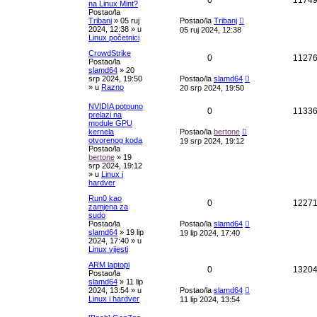
na Linux Mint?
Postao/la
Tribanj
»
05 ruj
Postao/la
Tribanj
2024, 12:38
» u
05 ruj 2024, 12:38
Linux početnici
CrowdStrike
0
1127
Postao/la
slamd64
»
20
srp 2024, 19:50
Postao/la
slamd64
» u
Razno
20 srp 2024, 19:50
NVIDIA potpuno
0
1133
prelazi na
module GPU
kernela
Postao/la
bertone
otvorenog koda
19 srp 2024, 19:12
Postao/la
bertone
»
19
srp 2024, 19:12
» u
Linux i
hardver
Run0 kao
0
1227
zamjena za
sudo
Postao/la
Postao/la
slamd64
slamd64
»
19 lip
19 lip 2024, 17:40
2024, 17:40
» u
Linux vijesti
ARM laptopi
0
1320
Postao/la
slamd64
»
11 lip
2024, 13:54
» u
Postao/la
slamd64
Linux i hardver
11 lip 2024, 13:54