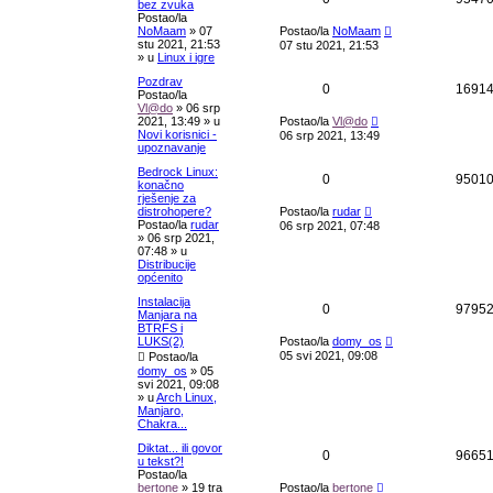
bez zvuka
Postao/la
NoMaam
»
07
Postao/la
NoMaam
stu 2021, 21:53
07 stu 2021, 21:53
» u
Linux i igre
Pozdrav
0
1691
Postao/la
Vl@do
»
06 srp
2021, 13:49
» u
Postao/la
Vl@do
Novi korisnici -
06 srp 2021, 13:49
upoznavanje
Bedrock Linux:
0
9501
konačno
rješenje za
distrohopere?
Postao/la
rudar
Postao/la
rudar
06 srp 2021, 07:48
»
06 srp 2021,
07:48
» u
Distribucije
općenito
Instalacija
0
9795
Manjara na
BTRFS i
LUKS(2)
Postao/la
domy_os
05 svi 2021, 09:08
Postao/la
domy_os
»
05
svi 2021, 09:08
» u
Arch Linux,
Manjaro,
Chakra...
Diktat... ili govor
0
9665
u tekst?!
Postao/la
bertone
»
19 tra
Postao/la
bertone