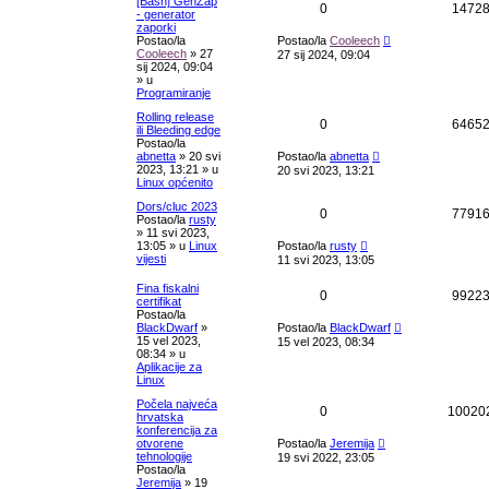
[Bash] GenZap
0
1472
- generator
zaporki
Postao/la
Postao/la
Cooleech
Cooleech
»
27
27 sij 2024, 09:04
sij 2024, 09:04
» u
Programiranje
Rolling release
0
6465
ili Bleeding edge
Postao/la
abnetta
»
20 svi
Postao/la
abnetta
2023, 13:21
» u
20 svi 2023, 13:21
Linux općenito
Dors/cluc 2023
0
7791
Postao/la
rusty
»
11 svi 2023,
13:05
» u
Linux
Postao/la
rusty
vijesti
11 svi 2023, 13:05
Fina fiskalni
0
9922
certifikat
Postao/la
BlackDwarf
»
Postao/la
BlackDwarf
15 vel 2023,
15 vel 2023, 08:34
08:34
» u
Aplikacije za
Linux
Počela najveća
0
10020
hrvatska
konferencija za
otvorene
Postao/la
Jeremija
tehnologije
19 svi 2022, 23:05
Postao/la
Jeremija
»
19