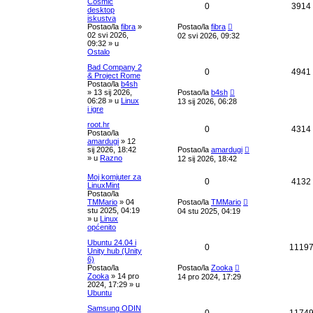
Cosmic
r
0
3914
desktop
a
iskustva
ž
Postao/la
fibra
»
Postao/la
fibra
i
02 svi 2026,
02 svi 2026, 09:32
v
09:32
» u
a
Ostalo
n
j
Bad Company 2
e
0
4941
& Project Rome
Postao/la
b4sh
»
13 sij 2026,
Postao/la
b4sh
06:28
» u
Linux
13 sij 2026, 06:28
i igre
root.hr
0
4314
Postao/la
amardugi
»
12
sij 2026, 18:42
Postao/la
amardugi
» u
Razno
12 sij 2026, 18:42
Moj komjuter za
0
4132
LinuxMint
Postao/la
TMMario
»
04
Postao/la
TMMario
stu 2025, 04:19
04 stu 2025, 04:19
» u
Linux
općenito
Ubuntu 24.04 i
0
1119
Unity hub (Unity
6)
Postao/la
Postao/la
Zooka
Zooka
»
14 pro
14 pro 2024, 17:29
2024, 17:29
» u
Ubuntu
Samsung ODIN
0
1174