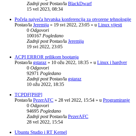
Zadnji post
Postao/la
BlackDwarf
15 vel 2023, 08:34
Počela najveća hrvatska konferencija za otvorene tehnologije
Postao/la
Jeremija
»
19 svi 2022, 23:05
» u
Linux vijesti
0
Odgovori
100167
Pogledano
Zadnji post
Postao/la
Jeremija
19 svi 2022, 23:05
ACPI ERROR prilikom bootanja
Postao/la
gstaraz
»
10 ožu 2022, 18:35
» u
Linux i hardver
0
Odgovori
92971
Pogledano
Zadnji post
Postao/la
gstaraz
10 ožu 2022, 18:35
TCPDF[PHP]
Postao/la
PezerAFC
»
28 vel 2022, 15:54
» u
Programiranje
0
Odgovori
94695
Pogledano
Zadnji post
Postao/la
PezerAFC
28 vel 2022, 15:54
Ubuntu Studio i RT Kernel