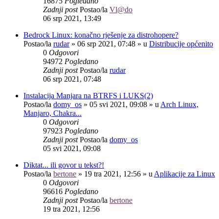
16875
Pogledano
Zadnji post
Postao/la
Vl@do
06 srp 2021, 13:49
Bedrock Linux: konačno rješenje za distrohopere?
Postao/la
rudar
»
06 srp 2021, 07:48
» u
Distribucije općenito
0
Odgovori
94972
Pogledano
Zadnji post
Postao/la
rudar
06 srp 2021, 07:48
Instalacija Manjara na BTRFS i LUKS(2)
Postao/la
domy_os
»
05 svi 2021, 09:08
» u
Arch Linux,
Manjaro, Chakra...
0
Odgovori
97923
Pogledano
Zadnji post
Postao/la
domy_os
05 svi 2021, 09:08
Diktat... ili govor u tekst?!
Postao/la
bertone
»
19 tra 2021, 12:56
» u
Aplikacije za Linux
0
Odgovori
96616
Pogledano
Zadnji post
Postao/la
bertone
19 tra 2021, 12:56