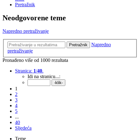
Pretražnik
Neodgovorene teme
Napredno pretraživanje
Napredno
Pretražnik
pretraživanje
Pronađeno više od 1000 rezultata
Stranica:
1
/
40
.
Idi na stranicu...:
1
2
3
4
5
...
40
Sljedeća
Teme