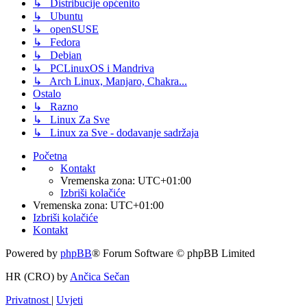
↳ Distribucije općenito
↳ Ubuntu
↳ openSUSE
↳ Fedora
↳ Debian
↳ PCLinuxOS i Mandriva
↳ Arch Linux, Manjaro, Chakra...
Ostalo
↳ Razno
↳ Linux Za Sve
↳ Linux za Sve - dodavanje sadržaja
Početna
Kontakt
Vremenska zona:
UTC+01:00
Izbriši kolačiće
Vremenska zona:
UTC+01:00
Izbriši kolačiće
Kontakt
Powered by
phpBB
® Forum Software © phpBB Limited
HR (CRO) by
Ančica Sečan
Privatnost
|
Uvjeti