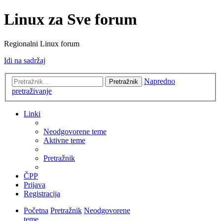
Linux za Sve forum
Regionalni Linux forum
Idi na sadržaj
Napredno
Pretražnik
pretraživanje
Linki
Neodgovorene teme
Aktivne teme
Pretražnik
ČPP
Prijava
Registracija
Početna
Pretražnik
Neodgovorene
teme