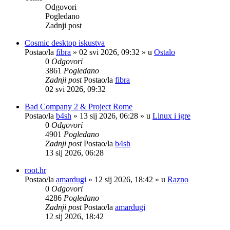
Odgovori
Pogledano
Zadnji post
Cosmic desktop iskustva
Postao/la
fibra
»
02 svi 2026, 09:32
» u
Ostalo
0
Odgovori
3861
Pogledano
Zadnji post
Postao/la
fibra
02 svi 2026, 09:32
Bad Company 2 & Project Rome
Postao/la
b4sh
»
13 sij 2026, 06:28
» u
Linux i igre
0
Odgovori
4901
Pogledano
Zadnji post
Postao/la
b4sh
13 sij 2026, 06:28
root.hr
Postao/la
amardugi
»
12 sij 2026, 18:42
» u
Razno
0
Odgovori
4286
Pogledano
Zadnji post
Postao/la
amardugi
12 sij 2026, 18:42