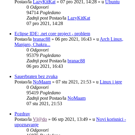
Postao/la
LazyKitKat
»
07 pro 2021, 14:28
» u
Ubuntu
0
Odgovori
94714
Pogledano
Zadnji post
Postao/la
LazyKitKat
07 pro 2021, 14:28
Eclipse IDE: .net core project - problem
Postao/la
branac88
»
06 pro 2021, 16:43
» u
Arch Linux,
Manjaro, Chakra...
0
Odgovori
95379
Pogledano
Zadnji post
Postao/la
branac88
06 pro 2021, 16:43
Sauerbraten bez zvuka
Postao/la
NoMaam
»
07 stu 2021, 21:53
» u
Linux i igre
0
Odgovori
95419
Pogledano
Zadnji post
Postao/la
NoMaam
07 stu 2021, 21:53
Pozdrav
Postao/la
Vl@do
»
06 srp 2021, 13:49
» u
Novi korisnici -
upoznavanje
0
Odgovori