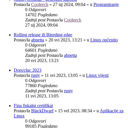
Postao/la
Cooleech
»
27 sij 2024, 09:04
» u
Programiranje
0
Odgovori
14702
Pogledano
Zadnji post
Postao/la
Cooleech
27 sij 2024, 09:04
Rolling release ili Bleeding edge
Postao/la
abnetta
»
20 svi 2023, 13:21
» u
Linux općenito
0
Odgovori
64601
Pogledano
Zadnji post
Postao/la
abnetta
20 svi 2023, 13:21
Dors/cluc 2023
Postao/la
rusty
»
11 svi 2023, 13:05
» u
Linux vijesti
0
Odgovori
77860
Pogledano
Zadnji post
Postao/la
rusty
11 svi 2023, 13:05
Fina fiskalni certifikat
Postao/la
BlackDwarf
»
15 vel 2023, 08:34
» u
Aplikacije za
Linux
0
Odgovori
99185
Pogledano