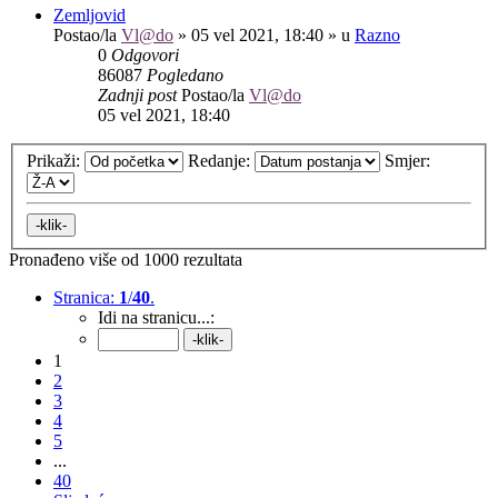
Zemljovid
Postao/la
Vl@do
»
05 vel 2021, 18:40
» u
Razno
0
Odgovori
86087
Pogledano
Zadnji post
Postao/la
Vl@do
05 vel 2021, 18:40
Prikaži:
Redanje:
Smjer:
Pronađeno više od 1000 rezultata
Stranica:
1
/
40
.
Idi na stranicu...:
1
2
3
4
5
...
40