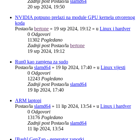
Zadnji post
Postao/la
slamd64
20 srp 2024, 19:50
NVIDIA potpuno prelazi na module GPU kernela otvorenog
koda
Postao/la
bertone
»
19 srp 2024, 19:12
» u
Linux i hardver
0
Odgovori
11302
Pogledano
Zadnji post
Postao/la
bertone
19 srp 2024, 19:12
Run0 kao zamjena za sudo
Postao/la
slamd64
»
19 lip 2024, 17:40
» u
Linux vijesti
0
Odgovori
12243
Pogledano
Zadnji post
Postao/la
slamd64
19 lip 2024, 17:40
ARM laptopi
Postao/la
slamd64
»
11 lip 2024, 13:54
» u
Linux i hardver
0
Odgovori
13176
Pogledano
Zadnji post
Postao/la
slamd64
11 lip 2024, 13:54
[Bash] GenZap - generator zaporki