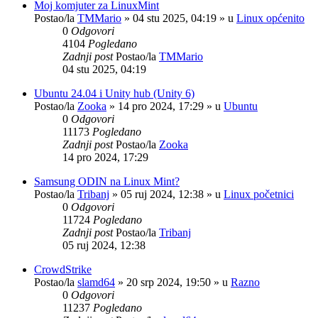
Moj komjuter za LinuxMint
Postao/la
TMMario
»
04 stu 2025, 04:19
» u
Linux općenito
0
Odgovori
4104
Pogledano
Zadnji post
Postao/la
TMMario
04 stu 2025, 04:19
Ubuntu 24.04 i Unity hub (Unity 6)
Postao/la
Zooka
»
14 pro 2024, 17:29
» u
Ubuntu
0
Odgovori
11173
Pogledano
Zadnji post
Postao/la
Zooka
14 pro 2024, 17:29
Samsung ODIN na Linux Mint?
Postao/la
Tribanj
»
05 ruj 2024, 12:38
» u
Linux početnici
0
Odgovori
11724
Pogledano
Zadnji post
Postao/la
Tribanj
05 ruj 2024, 12:38
CrowdStrike
Postao/la
slamd64
»
20 srp 2024, 19:50
» u
Razno
0
Odgovori
11237
Pogledano