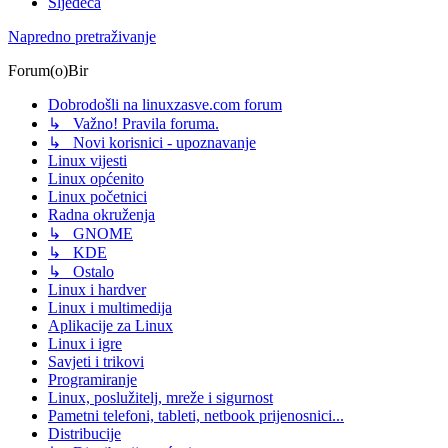
Sljedeća
Napredno pretraživanje
Forum(o)Bir
Dobrodošli na linuxzasve.com forum
↳ Važno! Pravila foruma.
↳ Novi korisnici - upoznavanje
Linux vijesti
Linux općenito
Linux početnici
Radna okruženja
↳ GNOME
↳ KDE
↳ Ostalo
Linux i hardver
Linux i multimedija
Aplikacije za Linux
Linux i igre
Savjeti i trikovi
Programiranje
Linux, poslužitelj, mreže i sigurnost
Pametni telefoni, tableti, netbook prijenosnici...
Distribucije