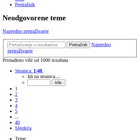
Pretražnik
Neodgovorene teme
Napredno pretraživanje
Napredno
Pretražnik
pretraživanje
Pronađeno više od 1000 rezultata
Stranica:
1
/
40
.
Idi na stranicu...:
1
2
3
4
5
...
40
Sljedeća
Teme