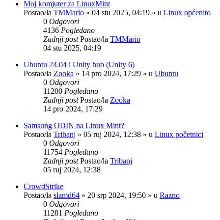
Moj komjuter za LinuxMint
Postao/la
TMMario
»
04 stu 2025, 04:19
» u
Linux općenito
0
Odgovori
4136
Pogledano
Zadnji post
Postao/la
TMMario
04 stu 2025, 04:19
Ubuntu 24.04 i Unity hub (Unity 6)
Postao/la
Zooka
»
14 pro 2024, 17:29
» u
Ubuntu
0
Odgovori
11200
Pogledano
Zadnji post
Postao/la
Zooka
14 pro 2024, 17:29
Samsung ODIN na Linux Mint?
Postao/la
Tribanj
»
05 ruj 2024, 12:38
» u
Linux početnici
0
Odgovori
11754
Pogledano
Zadnji post
Postao/la
Tribanj
05 ruj 2024, 12:38
CrowdStrike
Postao/la
slamd64
»
20 srp 2024, 19:50
» u
Razno
0
Odgovori
11281
Pogledano