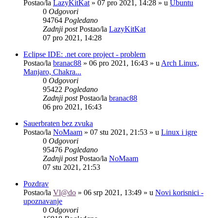
Postao/la
LazyKitKat
»
07 pro 2021, 14:28
» u
Ubuntu
0
Odgovori
94764
Pogledano
Zadnji post
Postao/la
LazyKitKat
07 pro 2021, 14:28
Eclipse IDE: .net core project - problem
Postao/la
branac88
»
06 pro 2021, 16:43
» u
Arch Linux,
Manjaro, Chakra...
0
Odgovori
95422
Pogledano
Zadnji post
Postao/la
branac88
06 pro 2021, 16:43
Sauerbraten bez zvuka
Postao/la
NoMaam
»
07 stu 2021, 21:53
» u
Linux i igre
0
Odgovori
95476
Pogledano
Zadnji post
Postao/la
NoMaam
07 stu 2021, 21:53
Pozdrav
Postao/la
Vl@do
»
06 srp 2021, 13:49
» u
Novi korisnici -
upoznavanje
0
Odgovori