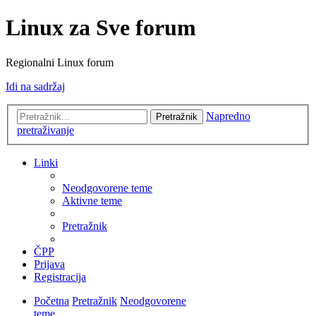
Linux za Sve forum
Regionalni Linux forum
Idi na sadržaj
Napredno
Pretražnik
pretraživanje
Linki
Neodgovorene teme
Aktivne teme
Pretražnik
ČPP
Prijava
Registracija
Početna
Pretražnik
Neodgovorene
teme