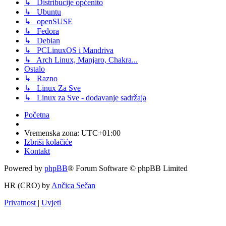
↳ Distribucije općenito
↳ Ubuntu
↳ openSUSE
↳ Fedora
↳ Debian
↳ PCLinuxOS i Mandriva
↳ Arch Linux, Manjaro, Chakra...
Ostalo
↳ Razno
↳ Linux Za Sve
↳ Linux za Sve - dodavanje sadržaja
Početna
Vremenska zona:
UTC+01:00
Izbriši kolačiće
Kontakt
Powered by
phpBB
® Forum Software © phpBB Limited
HR (CRO) by
Ančica Sečan
Privatnost
|
Uvjeti