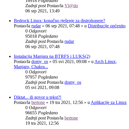
16918
Pogledano
Zadnji post
Postao/la
Vl@do
06 srp 2021, 13:49
Bedrock Linux: konačno rješenje za distrohopere?
Postao/la
rudar
»
06 srp 2021, 07:48
» u
Distribucije općenito
0
Odgovori
95018
Pogledano
Zadnji post
Postao/la
rudar
06 srp 2021, 07:48
Instalacija Manjara na BTRFS i LUKS(2)
Postao/la
domy_os
»
05 svi 2021, 09:08
» u
Arch Linux,
Manjaro, Chakra...
0
Odgovori
97957
Pogledano
Zadnji post
Postao/la
domy_os
05 svi 2021, 09:08
Diktat... ili govor u tekst?!
Postao/la
bertone
»
19 tra 2021, 12:56
» u
Aplikacije za Linux
0
Odgovori
96655
Pogledano
Zadnji post
Postao/la
bertone
19 tra 2021, 12:56