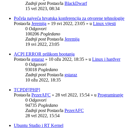
Zadnji post
Postao/la
BlackDwarf
15 vel 2023, 08:34
Počela najveća hrvatska konferencija za otvorene tehnologije
Postao/la
Jeremija
»
19 svi 2022, 23:05
» u
Linux vijesti
0
Odgovori
100206
Pogledano
Zadnji post
Postao/la
Jeremija
19 svi 2022, 23:05
ACPI ERROR prilikom bootanja
Postao/la
gstaraz
»
10 ožu 2022, 18:35
» u
Linux i hardver
0
Odgovori
93018
Pogledano
Zadnji post
Postao/la
gstaraz
10 ožu 2022, 18:35
TCPDF[PHP]
Postao/la
PezerAFC
»
28 vel 2022, 15:54
» u
Programiranje
0
Odgovori
94735
Pogledano
Zadnji post
Postao/la
PezerAFC
28 vel 2022, 15:54
Ubuntu Studio i RT Kernel