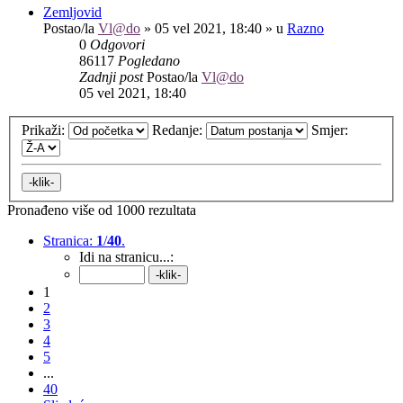
Zemljovid
Postao/la
Vl@do
»
05 vel 2021, 18:40
» u
Razno
0
Odgovori
86117
Pogledano
Zadnji post
Postao/la
Vl@do
05 vel 2021, 18:40
Prikaži:
Redanje:
Smjer:
Pronađeno više od 1000 rezultata
Stranica:
1
/
40
.
Idi na stranicu...:
1
2
3
4
5
...
40