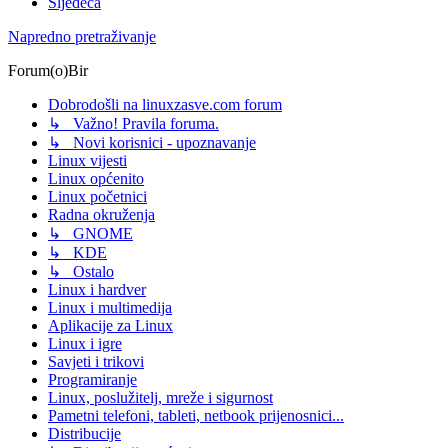
Sljedeća
Napredno pretraživanje
Forum(o)Bir
Dobrodošli na linuxzasve.com forum
↳ Važno! Pravila foruma.
↳ Novi korisnici - upoznavanje
Linux vijesti
Linux općenito
Linux početnici
Radna okruženja
↳ GNOME
↳ KDE
↳ Ostalo
Linux i hardver
Linux i multimedija
Aplikacije za Linux
Linux i igre
Savjeti i trikovi
Programiranje
Linux, poslužitelj, mreže i sigurnost
Pametni telefoni, tableti, netbook prijenosnici...
Distribucije