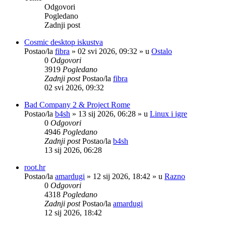
Odgovori
Pogledano
Zadnji post
Cosmic desktop iskustva
Postao/la
fibra
»
02 svi 2026, 09:32
» u
Ostalo
0
Odgovori
3919
Pogledano
Zadnji post
Postao/la
fibra
02 svi 2026, 09:32
Bad Company 2 & Project Rome
Postao/la
b4sh
»
13 sij 2026, 06:28
» u
Linux i igre
0
Odgovori
4946
Pogledano
Zadnji post
Postao/la
b4sh
13 sij 2026, 06:28
root.hr
Postao/la
amardugi
»
12 sij 2026, 18:42
» u
Razno
0
Odgovori
4318
Pogledano
Zadnji post
Postao/la
amardugi
12 sij 2026, 18:42