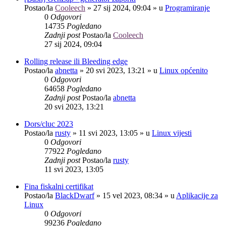
Postao/la
Cooleech
»
27 sij 2024, 09:04
» u
Programiranje
0
Odgovori
14735
Pogledano
Zadnji post
Postao/la
Cooleech
27 sij 2024, 09:04
Rolling release ili Bleeding edge
Postao/la
abnetta
»
20 svi 2023, 13:21
» u
Linux općenito
0
Odgovori
64658
Pogledano
Zadnji post
Postao/la
abnetta
20 svi 2023, 13:21
Dors/cluc 2023
Postao/la
rusty
»
11 svi 2023, 13:05
» u
Linux vijesti
0
Odgovori
77922
Pogledano
Zadnji post
Postao/la
rusty
11 svi 2023, 13:05
Fina fiskalni certifikat
Postao/la
BlackDwarf
»
15 vel 2023, 08:34
» u
Aplikacije za
Linux
0
Odgovori
99236
Pogledano