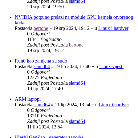
Zadnji post
Postao/la
slamd64
20 srp 2024, 19:50
NVIDIA potpuno prelazi na module GPU kernela otvorenog
koda
Postao/la
bertone
»
19 srp 2024, 19:12
» u
Linux i hardver
0
Odgovori
11341
Pogledano
Zadnji post
Postao/la
bertone
19 srp 2024, 19:12
Run0 kao zamjena za sudo
Postao/la
slamd64
»
19 lip 2024, 17:40
» u
Linux vijesti
0
Odgovori
12275
Pogledano
Zadnji post
Postao/la
slamd64
19 lip 2024, 17:40
ARM laptopi
Postao/la
slamd64
»
11 lip 2024, 13:54
» u
Linux i hardver
0
Odgovori
13210
Pogledano
Zadnji post
Postao/la
slamd64
11 lip 2024, 13:54
[Bash] GenZap - generator zaporki