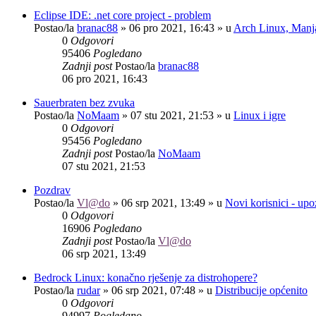
Eclipse IDE: .net core project - problem
Postao/la
branac88
»
06 pro 2021, 16:43
» u
Arch Linux, Manja
0
Odgovori
95406
Pogledano
Zadnji post
Postao/la
branac88
06 pro 2021, 16:43
Sauerbraten bez zvuka
Postao/la
NoMaam
»
07 stu 2021, 21:53
» u
Linux i igre
0
Odgovori
95456
Pogledano
Zadnji post
Postao/la
NoMaam
07 stu 2021, 21:53
Pozdrav
Postao/la
Vl@do
»
06 srp 2021, 13:49
» u
Novi korisnici - up
0
Odgovori
16906
Pogledano
Zadnji post
Postao/la
Vl@do
06 srp 2021, 13:49
Bedrock Linux: konačno rješenje za distrohopere?
Postao/la
rudar
»
06 srp 2021, 07:48
» u
Distribucije općenito
0
Odgovori
94997
Pogledano