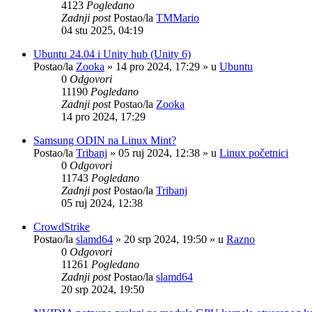
4123
Pogledano
Zadnji post
Postao/la
TMMario
04 stu 2025, 04:19
Ubuntu 24.04 i Unity hub (Unity 6)
Postao/la
Zooka
»
14 pro 2024, 17:29
» u
Ubuntu
0
Odgovori
11190
Pogledano
Zadnji post
Postao/la
Zooka
14 pro 2024, 17:29
Samsung ODIN na Linux Mint?
Postao/la
Tribanj
»
05 ruj 2024, 12:38
» u
Linux početnici
0
Odgovori
11743
Pogledano
Zadnji post
Postao/la
Tribanj
05 ruj 2024, 12:38
CrowdStrike
Postao/la
slamd64
»
20 srp 2024, 19:50
» u
Razno
0
Odgovori
11261
Pogledano
Zadnji post
Postao/la
slamd64
20 srp 2024, 19:50