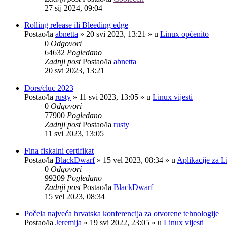
27 sij 2024, 09:04
Rolling release ili Bleeding edge
Postao/la
abnetta
»
20 svi 2023, 13:21
» u
Linux općenito
0
Odgovori
64632
Pogledano
Zadnji post
Postao/la
abnetta
20 svi 2023, 13:21
Dors/cluc 2023
Postao/la
rusty
»
11 svi 2023, 13:05
» u
Linux vijesti
0
Odgovori
77900
Pogledano
Zadnji post
Postao/la
rusty
11 svi 2023, 13:05
Fina fiskalni certifikat
Postao/la
BlackDwarf
»
15 vel 2023, 08:34
» u
Aplikacije za L
0
Odgovori
99209
Pogledano
Zadnji post
Postao/la
BlackDwarf
15 vel 2023, 08:34
Počela najveća hrvatska konferencija za otvorene tehnologije
Postao/la
Jeremija
»
19 svi 2022, 23:05
» u
Linux vijesti