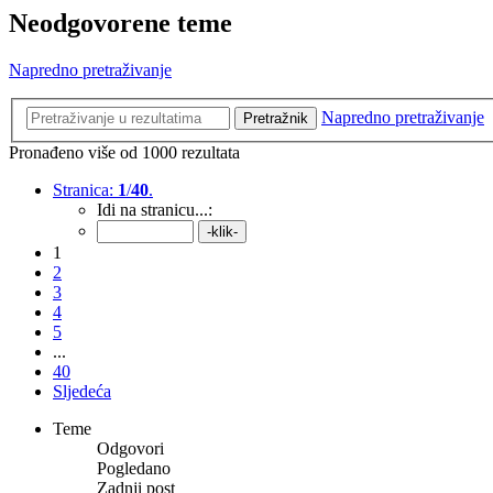
Neodgovorene teme
Napredno pretraživanje
Napredno pretraživanje
Pretražnik
Pronađeno više od 1000 rezultata
Stranica:
1
/
40
.
Idi na stranicu...:
1
2
3
4
5
...
40
Sljedeća
Teme
Odgovori
Pogledano
Zadnji post