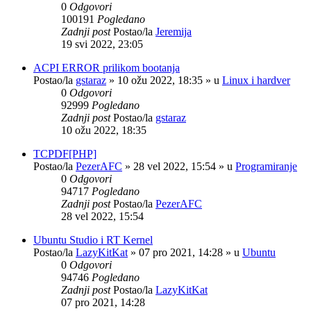
0
Odgovori
100191
Pogledano
Zadnji post
Postao/la
Jeremija
19 svi 2022, 23:05
ACPI ERROR prilikom bootanja
Postao/la
gstaraz
»
10 ožu 2022, 18:35
» u
Linux i hardver
0
Odgovori
92999
Pogledano
Zadnji post
Postao/la
gstaraz
10 ožu 2022, 18:35
TCPDF[PHP]
Postao/la
PezerAFC
»
28 vel 2022, 15:54
» u
Programiranje
0
Odgovori
94717
Pogledano
Zadnji post
Postao/la
PezerAFC
28 vel 2022, 15:54
Ubuntu Studio i RT Kernel
Postao/la
LazyKitKat
»
07 pro 2021, 14:28
» u
Ubuntu
0
Odgovori
94746
Pogledano
Zadnji post
Postao/la
LazyKitKat
07 pro 2021, 14:28