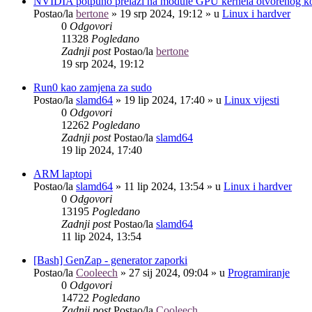
NVIDIA potpuno prelazi na module GPU kernela otvorenog k
Postao/la
bertone
»
19 srp 2024, 19:12
» u
Linux i hardver
0
Odgovori
11328
Pogledano
Zadnji post
Postao/la
bertone
19 srp 2024, 19:12
Run0 kao zamjena za sudo
Postao/la
slamd64
»
19 lip 2024, 17:40
» u
Linux vijesti
0
Odgovori
12262
Pogledano
Zadnji post
Postao/la
slamd64
19 lip 2024, 17:40
ARM laptopi
Postao/la
slamd64
»
11 lip 2024, 13:54
» u
Linux i hardver
0
Odgovori
13195
Pogledano
Zadnji post
Postao/la
slamd64
11 lip 2024, 13:54
[Bash] GenZap - generator zaporki
Postao/la
Cooleech
»
27 sij 2024, 09:04
» u
Programiranje
0
Odgovori
14722
Pogledano
Zadnji post
Postao/la
Cooleech