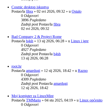
Cosmic desktop iskustva
Postao/la
fibra
»
02 svi 2026, 09:32
» u
Ostalo
0
Odgovori
3896
Pogledano
Zadnji post
Postao/la
fibra
02 svi 2026, 09:32
Bad Company 2 & Project Rome
Postao/la
b4sh
»
13 sij 2026, 06:28
» u
Linux i igre
0
Odgovori
4927
Pogledano
Zadnji post
Postao/la
b4sh
13 sij 2026, 06:28
root.hr
Postao/la
amardugi
»
12 sij 2026, 18:42
» u
Razno
0
Odgovori
4309
Pogledano
Zadnji post
Postao/la
amardugi
12 sij 2026, 18:42
Moj komjuter za LinuxMint
Postao/la
TMMario
»
04 stu 2025, 04:19
» u
Linux općenito
0
Odgovori