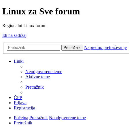
Linux za Sve forum
Regionalni Linux forum
Idi na sadržaj
Napredno pretraživanje
Pretražnik
Linki
Neodgovorene teme
Aktivne teme
Pretražnik
ČPP
Prijava
Registracija
Početna
Pretražnik
Neodgovorene teme
Pretražnik