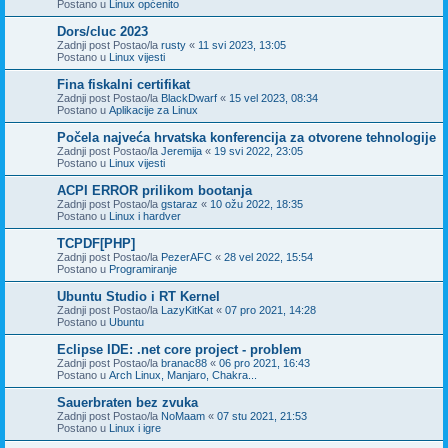
Postano u
Linux općenito
Dors/cluc 2023
Zadnji post Postao/la
rusty
«
11 svi 2023, 13:05
Postano u
Linux vijesti
Fina fiskalni certifikat
Zadnji post Postao/la
BlackDwarf
«
15 vel 2023, 08:34
Postano u
Aplikacije za Linux
Počela najveća hrvatska konferencija za otvorene tehnologije
Zadnji post Postao/la
Jeremija
«
19 svi 2022, 23:05
Postano u
Linux vijesti
ACPI ERROR prilikom bootanja
Zadnji post Postao/la
gstaraz
«
10 ožu 2022, 18:35
Postano u
Linux i hardver
TCPDF[PHP]
Zadnji post Postao/la
PezerAFC
«
28 vel 2022, 15:54
Postano u
Programiranje
Ubuntu Studio i RT Kernel
Zadnji post Postao/la
LazyKitKat
«
07 pro 2021, 14:28
Postano u
Ubuntu
Eclipse IDE: .net core project - problem
Zadnji post Postao/la
branac88
«
06 pro 2021, 16:43
Postano u
Arch Linux, Manjaro, Chakra...
Sauerbraten bez zvuka
Zadnji post Postao/la
NoMaam
«
07 stu 2021, 21:53
Postano u
Linux i igre