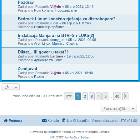
Pozdrav
Zadnji post Postao/la
Vl@do
«
06 srp 2021, 13:49
Postano u
Novi korisnici - upoznavanje
Bedrock Linux: konačno rješenje za distrohopere?
Zadnji post Postao/la
rudar
«
06 srp 2021, 07:48
Postano u
Distribucije općenito
Instalacija Manjara na BTRFS i LUKS(2)
Zadnji post Postao/la
domy_os
«
05 svi 2021, 09:08
Postano u
Arch Linux, Manjaro, Chakra...
Diktat... ili govor u tekst?!
Zadnji post Postao/la
bertone
«
19 tra 2021, 12:56
Postano u
Aplikacije za Linux
Zemljovid
Zadnji post Postao/la
Vl@do
«
05 vel 2021, 18:40
Postano u
Razno
Stranica:
1
/
40
.
1
2
3
4
5
40
Sljed
Pronađeno više od 1000 rezultata
...
Forum(o)Bir
Početna
Kontakt
Izbriši kolačiće
Vremenska zona:
UTC+01:00
Powered by
phpBB
® Forum Software © phpBB Limited
HR (CRO) by
Ančica Sečan