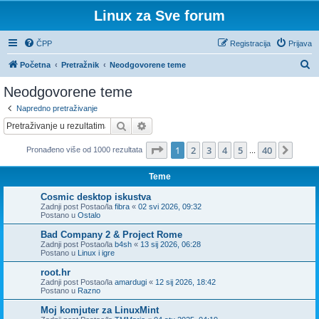
Linux za Sve forum
ČPP
Registracija
Prijava
P
Početna
Pretražnik
Neodgovorene teme
r
Neodgovorene teme
e
Napredno pretraživanje
t
Pretražnik
Napredno pretraživanje
r
Stranica:
1
/
40
.
1
2
3
4
5
40
Sljed
Pronađeno više od 1000 rezultata
a
...
ž
Teme
n
Cosmic desktop iskustva
i
Zadnji post Postao/la
fibra
«
02 svi 2026, 09:32
Postano u
Ostalo
k
Bad Company 2 & Project Rome
Zadnji post Postao/la
b4sh
«
13 sij 2026, 06:28
Postano u
Linux i igre
root.hr
Zadnji post Postao/la
amardugi
«
12 sij 2026, 18:42
Postano u
Razno
Moj komjuter za LinuxMint