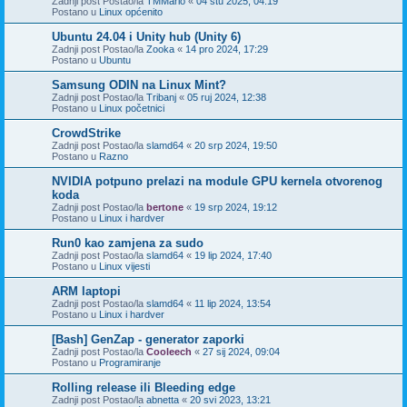
Zadnji post Postao/la
TMMario
«
04 stu 2025, 04:19
Postano u
Linux općenito
Ubuntu 24.04 i Unity hub (Unity 6)
Zadnji post Postao/la
Zooka
«
14 pro 2024, 17:29
Postano u
Ubuntu
Samsung ODIN na Linux Mint?
Zadnji post Postao/la
Tribanj
«
05 ruj 2024, 12:38
Postano u
Linux početnici
CrowdStrike
Zadnji post Postao/la
slamd64
«
20 srp 2024, 19:50
Postano u
Razno
NVIDIA potpuno prelazi na module GPU kernela otvorenog
koda
Zadnji post Postao/la
bertone
«
19 srp 2024, 19:12
Postano u
Linux i hardver
Run0 kao zamjena za sudo
Zadnji post Postao/la
slamd64
«
19 lip 2024, 17:40
Postano u
Linux vijesti
ARM laptopi
Zadnji post Postao/la
slamd64
«
11 lip 2024, 13:54
Postano u
Linux i hardver
[Bash] GenZap - generator zaporki
Zadnji post Postao/la
Cooleech
«
27 sij 2024, 09:04
Postano u
Programiranje
Rolling release ili Bleeding edge
Zadnji post Postao/la
abnetta
«
20 svi 2023, 13:21