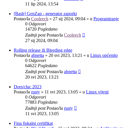
11 lip 2024, 13:54
[Bash] GenZap - generator zaporki
Postao/la
Cooleech
»
27 sij 2024, 09:04
» u
Programiranje
0
Odgovori
14720
Pogledano
Zadnji post
Postao/la
Cooleech
27 sij 2024, 09:04
Rolling release ili Bleeding edge
Postao/la
abnetta
»
20 svi 2023, 13:21
» u
Linux općenito
0
Odgovori
64622
Pogledano
Zadnji post
Postao/la
abnetta
20 svi 2023, 13:21
Dors/cluc 2023
Postao/la
rusty
»
11 svi 2023, 13:05
» u
Linux vijesti
0
Odgovori
77883
Pogledano
Zadnji post
Postao/la
rusty
11 svi 2023, 13:05
Fina fiskalni certifikat