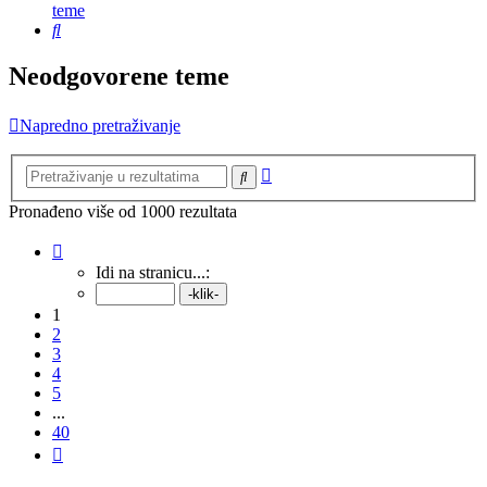
teme
Pretražnik
Neodgovorene teme
Napredno pretraživanje
Napredno
Pretražnik
pretraživanje
Pronađeno više od 1000 rezultata
Stranica:
1
/
40
.
Idi na stranicu...:
1
2
3
4
5
...
40
Sljedeća