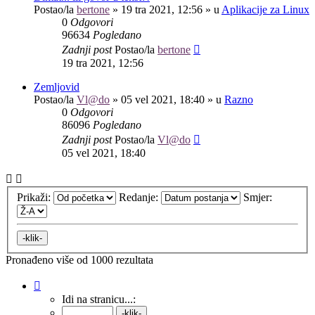
Postao/la
bertone
»
19 tra 2021, 12:56
» u
Aplikacije za Linux
0
Odgovori
96634
Pogledano
Zadnji post
Postao/la
bertone
19 tra 2021, 12:56
Zemljovid
Postao/la
Vl@do
»
05 vel 2021, 18:40
» u
Razno
0
Odgovori
86096
Pogledano
Zadnji post
Postao/la
Vl@do
05 vel 2021, 18:40
Prikaži:
Redanje:
Smjer:
Pronađeno više od 1000 rezultata
Stranica:
1
/
40
.
Idi na stranicu...: