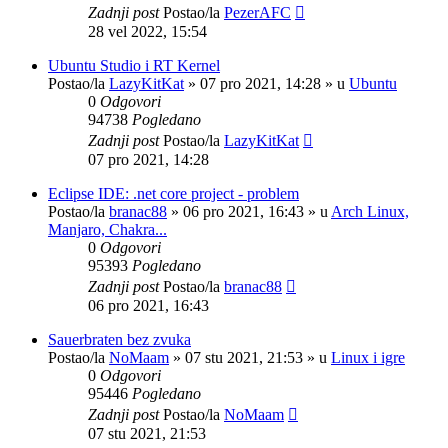
Zadnji post
Postao/la
PezerAFC
28 vel 2022, 15:54
Ubuntu Studio i RT Kernel
Postao/la
LazyKitKat
»
07 pro 2021, 14:28
» u
Ubuntu
0
Odgovori
94738
Pogledano
Zadnji post
Postao/la
LazyKitKat
07 pro 2021, 14:28
Eclipse IDE: .net core project - problem
Postao/la
branac88
»
06 pro 2021, 16:43
» u
Arch Linux,
Manjaro, Chakra...
0
Odgovori
95393
Pogledano
Zadnji post
Postao/la
branac88
06 pro 2021, 16:43
Sauerbraten bez zvuka
Postao/la
NoMaam
»
07 stu 2021, 21:53
» u
Linux i igre
0
Odgovori
95446
Pogledano
Zadnji post
Postao/la
NoMaam
07 stu 2021, 21:53