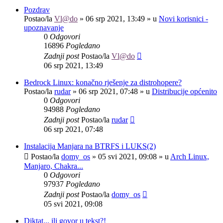
Pozdrav
Postao/la
Vl@do
»
06 srp 2021, 13:49
» u
Novi korisnici -
upoznavanje
0
Odgovori
16896
Pogledano
Zadnji post
Postao/la
Vl@do
06 srp 2021, 13:49
Bedrock Linux: konačno rješenje za distrohopere?
Postao/la
rudar
»
06 srp 2021, 07:48
» u
Distribucije općenito
0
Odgovori
94988
Pogledano
Zadnji post
Postao/la
rudar
06 srp 2021, 07:48
Instalacija Manjara na BTRFS i LUKS(2)
Postao/la
domy_os
»
05 svi 2021, 09:08
» u
Arch Linux,
Manjaro, Chakra...
0
Odgovori
97937
Pogledano
Zadnji post
Postao/la
domy_os
05 svi 2021, 09:08
Diktat... ili govor u tekst?!