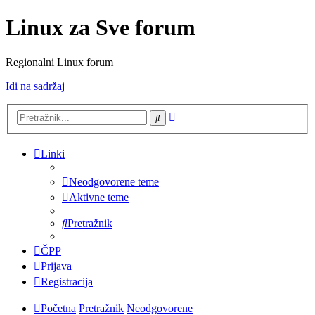
Linux za Sve forum
Regionalni Linux forum
Idi na sadržaj
Napredno
Pretražnik
pretraživanje
Linki
Neodgovorene teme
Aktivne teme
Pretražnik
ČPP
Prijava
Registracija
Početna
Pretražnik
Neodgovorene