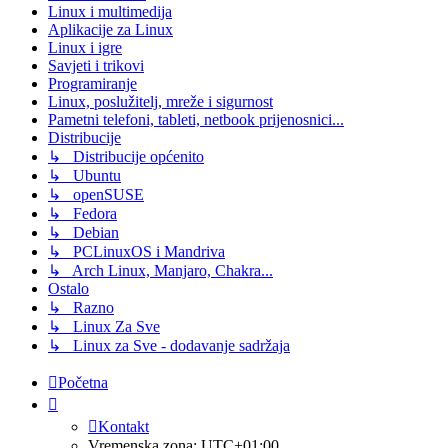
Linux i multimedija
Aplikacije za Linux
Linux i igre
Savjeti i trikovi
Programiranje
Linux, poslužitelj, mreže i sigurnost
Pametni telefoni, tableti, netbook prijenosnici...
Distribucije
↳ Distribucije općenito
↳ Ubuntu
↳ openSUSE
↳ Fedora
↳ Debian
↳ PCLinuxOS i Mandriva
↳ Arch Linux, Manjaro, Chakra...
Ostalo
↳ Razno
↳ Linux Za Sve
↳ Linux za Sve - dodavanje sadržaja
Početna
Kontakt
Vremenska zona:
UTC+01:00