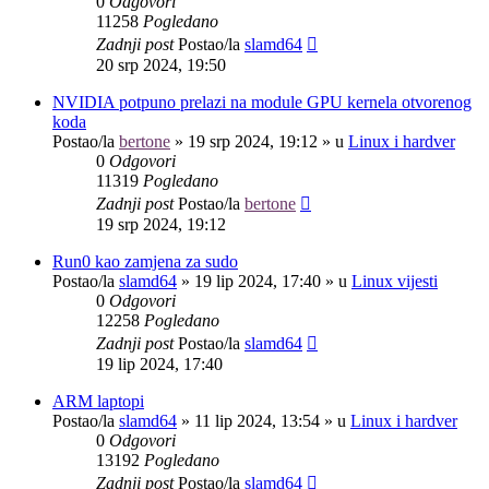
0
Odgovori
11258
Pogledano
Zadnji post
Postao/la
slamd64
20 srp 2024, 19:50
NVIDIA potpuno prelazi na module GPU kernela otvorenog
koda
Postao/la
bertone
»
19 srp 2024, 19:12
» u
Linux i hardver
0
Odgovori
11319
Pogledano
Zadnji post
Postao/la
bertone
19 srp 2024, 19:12
Run0 kao zamjena za sudo
Postao/la
slamd64
»
19 lip 2024, 17:40
» u
Linux vijesti
0
Odgovori
12258
Pogledano
Zadnji post
Postao/la
slamd64
19 lip 2024, 17:40
ARM laptopi
Postao/la
slamd64
»
11 lip 2024, 13:54
» u
Linux i hardver
0
Odgovori
13192
Pogledano
Zadnji post
Postao/la
slamd64