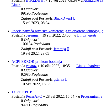
Postao/la
BlackDwarf
»
15 vel 2023, 08:34
» u
Aplikacije za
Linux
0
Odgovori
99196
Pogledano
Zadnji post
Postao/la
BlackDwarf
15 vel 2023, 08:34
Počela najveća hrvatska konferencija za otvorene tehnologije
Postao/la
Jeremija
»
19 svi 2022, 23:05
» u
Linux vijesti
0
Odgovori
100184
Pogledano
Zadnji post
Postao/la
Jeremija
19 svi 2022, 23:05
ACPI ERROR prilikom bootanja
Postao/la
gstaraz
»
10 ožu 2022, 18:35
» u
Linux i hardver
0
Odgovori
92986
Pogledano
Zadnji post
Postao/la
gstaraz
10 ožu 2022, 18:35
TCPDF[PHP]
Postao/la
PezerAFC
»
28 vel 2022, 15:54
» u
Programiranje
0
Odgovori
94711
Pogledano