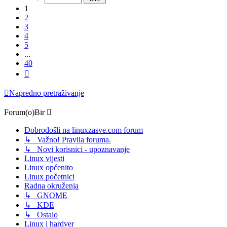
1
2
3
4
5
...
40
Sljedeća
Napredno pretraživanje
Forum(o)Bir
Dobrodošli na linuxzasve.com forum
↳ Važno! Pravila foruma.
↳ Novi korisnici - upoznavanje
Linux vijesti
Linux općenito
Linux početnici
Radna okruženja
↳ GNOME
↳ KDE
↳ Ostalo
Linux i hardver