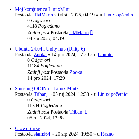
Moj komjuter za LinuxMint
Postao/la
TMMario
»
04 stu 2025, 04:19
» u
Linux općenito
0
Odgovori
4118
Pogledano
Zadnji post
Postao/la
TMMario
04 stu 2025, 04:19
Ubuntu 24.04 i Unity hub (Unity 6)
Postao/la
Zooka
»
14 pro 2024, 17:29
» u
Ubuntu
0
Odgovori
11184
Pogledano
Zadnji post
Postao/la
Zooka
14 pro 2024, 17:29
Samsung ODIN na Linux Mint?
Postao/la
Tribanj
»
05 ruj 2024, 12:38
» u
Linux početnici
0
Odgovori
11734
Pogledano
Zadnji post
Postao/la
Tribanj
05 ruj 2024, 12:38
CrowdStrike
Postao/la
slamd64
»
20 srp 2024, 19:50
» u
Razno