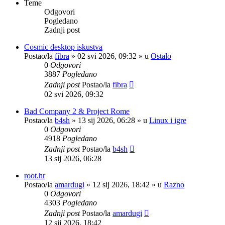
Teme
Odgovori
Pogledano
Zadnji post
Cosmic desktop iskustva
Postao/la
fibra
»
02 svi 2026, 09:32
» u
Ostalo
0
Odgovori
3887
Pogledano
Zadnji post
Postao/la
fibra
02 svi 2026, 09:32
Bad Company 2 & Project Rome
Postao/la
b4sh
»
13 sij 2026, 06:28
» u
Linux i igre
0
Odgovori
4918
Pogledano
Zadnji post
Postao/la
b4sh
13 sij 2026, 06:28
root.hr
Postao/la
amardugi
»
12 sij 2026, 18:42
» u
Razno
0
Odgovori
4303
Pogledano
Zadnji post
Postao/la
amardugi
12 sij 2026, 18:42