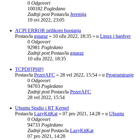
0
Odgovori
100182
Pogledano
Zadnji post
Postao/la
Jeremija
19 svi 2022, 23:05
ACPI ERROR prilikom bootanja
Postao/la
gstaraz
»
10 ožu 2022, 18:35
» u
Linux i hardver
0
Odgovori
92981
Pogledano
Zadnji post
Postao/la
gstaraz
10 ožu 2022, 18:35
TCPDF[PHP]
Postao/la
PezerAFC
»
28 vel 2022, 15:54
» u
Programiranje
0
Odgovori
94703
Pogledano
Zadnji post
Postao/la
PezerAFC
28 vel 2022, 15:54
Ubuntu Studio i RT Kernel
Postao/la
LazyKitKat
»
07 pro 2021, 14:28
» u
Ubuntu
0
Odgovori
94733
Pogledano
Zadnji post
Postao/la
LazyKitKat
07 pro 2021, 14:28