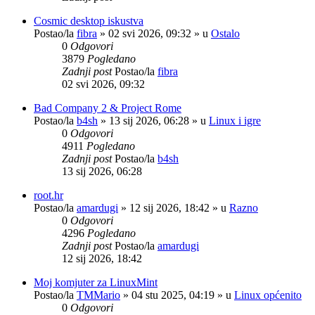
Cosmic desktop iskustva
Postao/la
fibra
»
02 svi 2026, 09:32
» u
Ostalo
0
Odgovori
3879
Pogledano
Zadnji post
Postao/la
fibra
02 svi 2026, 09:32
Bad Company 2 & Project Rome
Postao/la
b4sh
»
13 sij 2026, 06:28
» u
Linux i igre
0
Odgovori
4911
Pogledano
Zadnji post
Postao/la
b4sh
13 sij 2026, 06:28
root.hr
Postao/la
amardugi
»
12 sij 2026, 18:42
» u
Razno
0
Odgovori
4296
Pogledano
Zadnji post
Postao/la
amardugi
12 sij 2026, 18:42
Moj komjuter za LinuxMint
Postao/la
TMMario
»
04 stu 2025, 04:19
» u
Linux općenito
0
Odgovori