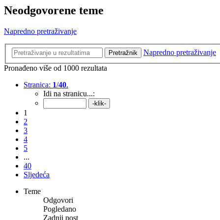
Neodgovorene teme
Napredno pretraživanje
Napredno pretraživanje
Pretražnik
Pronađeno više od 1000 rezultata
Stranica:
1
/
40
.
Idi na stranicu...:
1
2
3
4
5
...
40
Sljedeća
Teme
Odgovori
Pogledano
Zadnji post