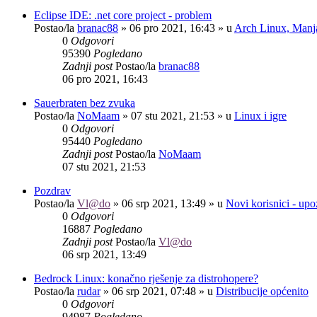
Eclipse IDE: .net core project - problem
Postao/la
branac88
»
06 pro 2021, 16:43
» u
Arch Linux, Manja
0
Odgovori
95390
Pogledano
Zadnji post
Postao/la
branac88
06 pro 2021, 16:43
Sauerbraten bez zvuka
Postao/la
NoMaam
»
07 stu 2021, 21:53
» u
Linux i igre
0
Odgovori
95440
Pogledano
Zadnji post
Postao/la
NoMaam
07 stu 2021, 21:53
Pozdrav
Postao/la
Vl@do
»
06 srp 2021, 13:49
» u
Novi korisnici - up
0
Odgovori
16887
Pogledano
Zadnji post
Postao/la
Vl@do
06 srp 2021, 13:49
Bedrock Linux: konačno rješenje za distrohopere?
Postao/la
rudar
»
06 srp 2021, 07:48
» u
Distribucije općenito
0
Odgovori
94987
Pogledano