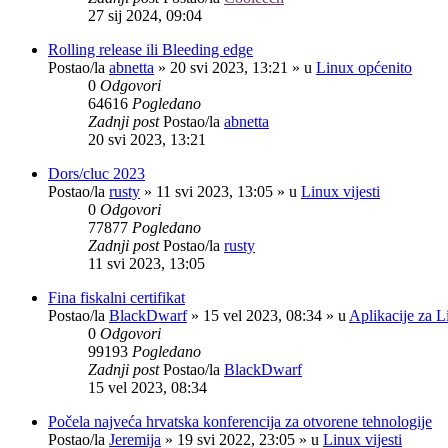
27 sij 2024, 09:04
Rolling release ili Bleeding edge
Postao/la
abnetta
»
20 svi 2023, 13:21
» u
Linux općenito
0
Odgovori
64616
Pogledano
Zadnji post
Postao/la
abnetta
20 svi 2023, 13:21
Dors/cluc 2023
Postao/la
rusty
»
11 svi 2023, 13:05
» u
Linux vijesti
0
Odgovori
77877
Pogledano
Zadnji post
Postao/la
rusty
11 svi 2023, 13:05
Fina fiskalni certifikat
Postao/la
BlackDwarf
»
15 vel 2023, 08:34
» u
Aplikacije za L
0
Odgovori
99193
Pogledano
Zadnji post
Postao/la
BlackDwarf
15 vel 2023, 08:34
Počela najveća hrvatska konferencija za otvorene tehnologije
Postao/la
Jeremija
»
19 svi 2022, 23:05
» u
Linux vijesti