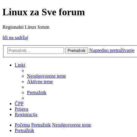
Linux za Sve forum
Regionalni Linux forum
Idi na sadržaj
Napredno pretraživanje
Pretražnik
Linki
Neodgovorene teme
Aktivne teme
Pretražnik
ČPP
Prijava
Registracija
Početna
Pretražnik
Neodgovorene teme
Pretražnik