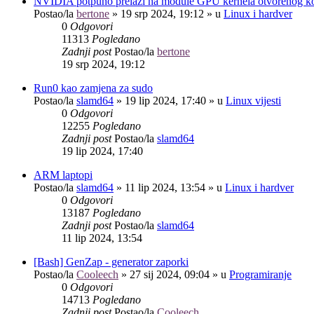
NVIDIA potpuno prelazi na module GPU kernela otvorenog k
Postao/la
bertone
»
19 srp 2024, 19:12
» u
Linux i hardver
0
Odgovori
11313
Pogledano
Zadnji post
Postao/la
bertone
19 srp 2024, 19:12
Run0 kao zamjena za sudo
Postao/la
slamd64
»
19 lip 2024, 17:40
» u
Linux vijesti
0
Odgovori
12255
Pogledano
Zadnji post
Postao/la
slamd64
19 lip 2024, 17:40
ARM laptopi
Postao/la
slamd64
»
11 lip 2024, 13:54
» u
Linux i hardver
0
Odgovori
13187
Pogledano
Zadnji post
Postao/la
slamd64
11 lip 2024, 13:54
[Bash] GenZap - generator zaporki
Postao/la
Cooleech
»
27 sij 2024, 09:04
» u
Programiranje
0
Odgovori
14713
Pogledano
Zadnji post
Postao/la
Cooleech