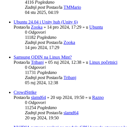
4116
Pogledano
Zadnji post
Postao/la
TMMario
04 stu 2025, 04:19
Ubuntu 24.04 i Unity hub (Unity 6)
Postao/la
Zooka
»
14 pro 2024, 17:29
» u
Ubuntu
0
Odgovori
11182
Pogledano
Zadnji post
Postao/la
Zooka
14 pro 2024, 17:29
Samsung ODIN na Linux Mint?
Postao/la
Tribanj
»
05 ruj 2024, 12:38
» u
Linux početnici
0
Odgovori
11731
Pogledano
Zadnji post
Postao/la
Tribanj
05 ruj 2024, 12:38
CrowdStrike
Postao/la
slamd64
»
20 srp 2024, 19:50
» u
Razno
0
Odgovori
11254
Pogledano
Zadnji post
Postao/la
slamd64
20 srp 2024, 19:50