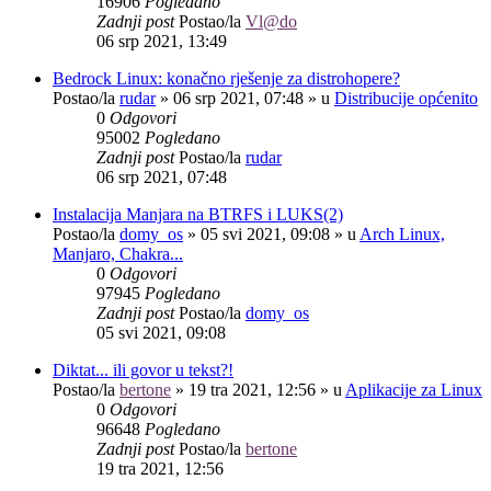
16906
Pogledano
Zadnji post
Postao/la
Vl@do
06 srp 2021, 13:49
Bedrock Linux: konačno rješenje za distrohopere?
Postao/la
rudar
»
06 srp 2021, 07:48
» u
Distribucije općenito
0
Odgovori
95002
Pogledano
Zadnji post
Postao/la
rudar
06 srp 2021, 07:48
Instalacija Manjara na BTRFS i LUKS(2)
Postao/la
domy_os
»
05 svi 2021, 09:08
» u
Arch Linux,
Manjaro, Chakra...
0
Odgovori
97945
Pogledano
Zadnji post
Postao/la
domy_os
05 svi 2021, 09:08
Diktat... ili govor u tekst?!
Postao/la
bertone
»
19 tra 2021, 12:56
» u
Aplikacije za Linux
0
Odgovori
96648
Pogledano
Zadnji post
Postao/la
bertone
19 tra 2021, 12:56