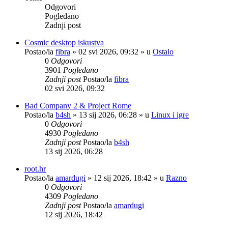
Odgovori
Pogledano
Zadnji post
Cosmic desktop iskustva
Postao/la
fibra
»
02 svi 2026, 09:32
» u
Ostalo
0
Odgovori
3901
Pogledano
Zadnji post
Postao/la
fibra
02 svi 2026, 09:32
Bad Company 2 & Project Rome
Postao/la
b4sh
»
13 sij 2026, 06:28
» u
Linux i igre
0
Odgovori
4930
Pogledano
Zadnji post
Postao/la
b4sh
13 sij 2026, 06:28
root.hr
Postao/la
amardugi
»
12 sij 2026, 18:42
» u
Razno
0
Odgovori
4309
Pogledano
Zadnji post
Postao/la
amardugi
12 sij 2026, 18:42