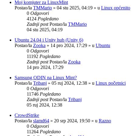
Moj komjuter za LinuxMint
Postao/la
TMMario
»
04 stu 2025, 04:19
» u
Linux općenito
0
Odgovori
4124
Pogledano
Zadnji post
Postao/la
TMMario
04 stu 2025, 04:19
Ubuntu 24.04 i Unity hub (Unity 6)
Postao/la
Zooka
»
14 pro 2024, 17:29
» u
Ubuntu
0
Odgovori
11192
Pogledano
Zadnji post
Postao/la
Zooka
14 pro 2024, 17:29
Samsung ODIN na Linux Mint?
Postao/la
Tribanj
»
05 ruj 2024, 12:38
» u
Linux početnici
0
Odgovori
11746
Pogledano
Zadnji post
Postao/la
Tribanj
05 ruj 2024, 12:38
CrowdStrike
Postao/la
slamd64
»
20 srp 2024, 19:50
» u
Razno
0
Odgovori
11264
Pogledano