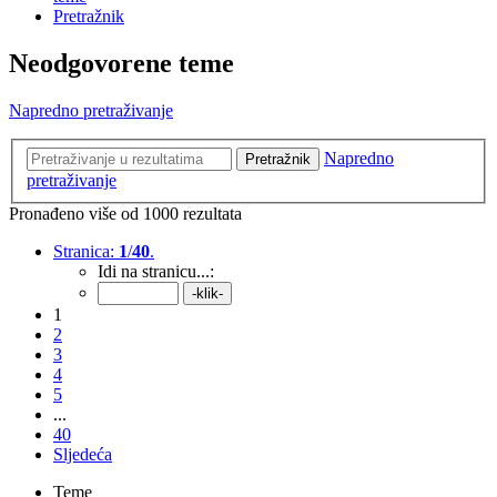
Pretražnik
Neodgovorene teme
Napredno pretraživanje
Napredno
Pretražnik
pretraživanje
Pronađeno više od 1000 rezultata
Stranica:
1
/
40
.
Idi na stranicu...:
1
2
3
4
5
...
40
Sljedeća
Teme