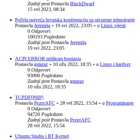
Zadnji post
Postao/la
BlackDwarf
15 vel 2023, 08:34
Počela najveća hrvatska konferencija za otvorene tehnologije
Postao/la
Jeremija
»
19 svi 2022, 23:05
» u
Linux vijesti
0
Odgovori
100193
Pogledano
Zadnji post
Postao/la
Jeremija
19 svi 2022, 23:05
ACPI ERROR prilikom bootanja
Postao/la
gstaraz
»
10 ožu 2022, 18:35
» u
Linux i hardver
0
Odgovori
93000
Pogledano
Zadnji post
Postao/la
gstaraz
10 ožu 2022, 18:35
TCPDF[PHP]
Postao/la
PezerAFC
»
28 vel 2022, 15:54
» u
Programiranje
0
Odgovori
94720
Pogledano
Zadnji post
Postao/la
PezerAFC
28 vel 2022, 15:54
Ubuntu Studio i RT Kernel