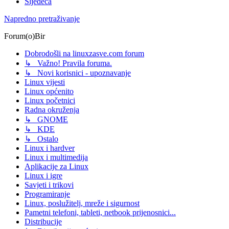
Sljedeća
Napredno pretraživanje
Forum(o)Bir
Dobrodošli na linuxzasve.com forum
↳ Važno! Pravila foruma.
↳ Novi korisnici - upoznavanje
Linux vijesti
Linux općenito
Linux početnici
Radna okruženja
↳ GNOME
↳ KDE
↳ Ostalo
Linux i hardver
Linux i multimedija
Aplikacije za Linux
Linux i igre
Savjeti i trikovi
Programiranje
Linux, poslužitelj, mreže i sigurnost
Pametni telefoni, tableti, netbook prijenosnici...
Distribucije