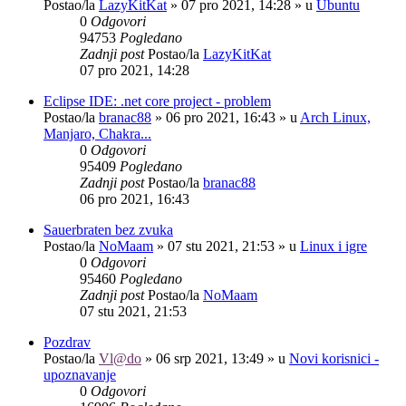
Postao/la
LazyKitKat
»
07 pro 2021, 14:28
» u
Ubuntu
0
Odgovori
94753
Pogledano
Zadnji post
Postao/la
LazyKitKat
07 pro 2021, 14:28
Eclipse IDE: .net core project - problem
Postao/la
branac88
»
06 pro 2021, 16:43
» u
Arch Linux,
Manjaro, Chakra...
0
Odgovori
95409
Pogledano
Zadnji post
Postao/la
branac88
06 pro 2021, 16:43
Sauerbraten bez zvuka
Postao/la
NoMaam
»
07 stu 2021, 21:53
» u
Linux i igre
0
Odgovori
95460
Pogledano
Zadnji post
Postao/la
NoMaam
07 stu 2021, 21:53
Pozdrav
Postao/la
Vl@do
»
06 srp 2021, 13:49
» u
Novi korisnici -
upoznavanje
0
Odgovori