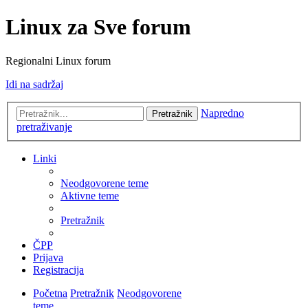
Linux za Sve forum
Regionalni Linux forum
Idi na sadržaj
Napredno
Pretražnik
pretraživanje
Linki
Neodgovorene teme
Aktivne teme
Pretražnik
ČPP
Prijava
Registracija
Početna
Pretražnik
Neodgovorene
teme