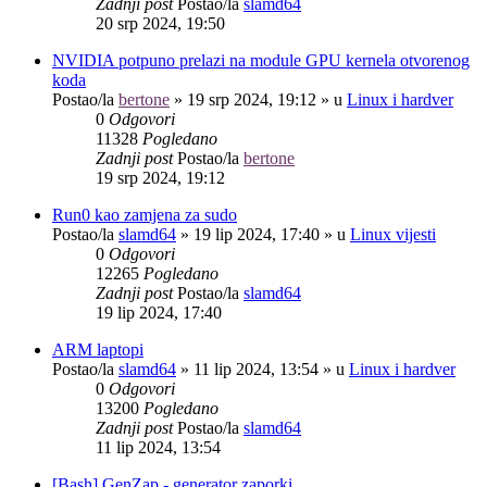
Zadnji post
Postao/la
slamd64
20 srp 2024, 19:50
NVIDIA potpuno prelazi na module GPU kernela otvorenog
koda
Postao/la
bertone
»
19 srp 2024, 19:12
» u
Linux i hardver
0
Odgovori
11328
Pogledano
Zadnji post
Postao/la
bertone
19 srp 2024, 19:12
Run0 kao zamjena za sudo
Postao/la
slamd64
»
19 lip 2024, 17:40
» u
Linux vijesti
0
Odgovori
12265
Pogledano
Zadnji post
Postao/la
slamd64
19 lip 2024, 17:40
ARM laptopi
Postao/la
slamd64
»
11 lip 2024, 13:54
» u
Linux i hardver
0
Odgovori
13200
Pogledano
Zadnji post
Postao/la
slamd64
11 lip 2024, 13:54
[Bash] GenZap - generator zaporki