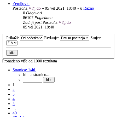
Zemljovid
Postao/la
Vl@do
»
05 vel 2021, 18:40
» u
Razno
0
Odgovori
86107
Pogledano
Zadnji post
Postao/la
Vl@do
05 vel 2021, 18:40
Prikaži:
Redanje:
Smjer:
Pronađeno više od 1000 rezultata
Stranica:
1
/
40
.
Idi na stranicu...:
1
2
3
4
5
...
40