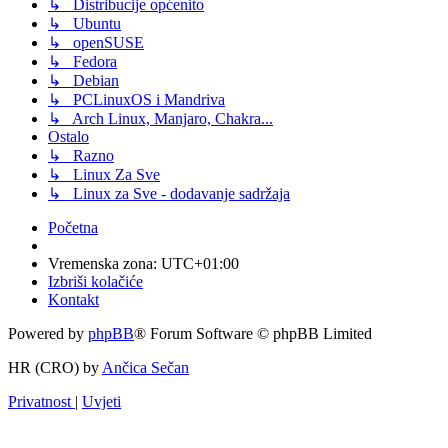
↳ Distribucije općenito
↳ Ubuntu
↳ openSUSE
↳ Fedora
↳ Debian
↳ PCLinuxOS i Mandriva
↳ Arch Linux, Manjaro, Chakra...
Ostalo
↳ Razno
↳ Linux Za Sve
↳ Linux za Sve - dodavanje sadržaja
Početna
Vremenska zona:
UTC+01:00
Izbriši kolačiće
Kontakt
Powered by
phpBB
® Forum Software © phpBB Limited
HR (CRO) by
Ančica Sečan
Privatnost
|
Uvjeti