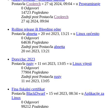
Postao/la
Cooleech
»
27 sij 2024, 09:04
» u
Programiranje
0
Odgovori
14723
Pogledano
Zadnji post
Postao/la
Cooleech
27 sij 2024, 09:04
Rolling release ili Bleeding edge
Postao/la
abnetta
»
20 svi 2023, 13:21
» u
Linux općenito
0
Odgovori
64636
Pogledano
Zadnji post
Postao/la
abnetta
20 svi 2023, 13:21
Dors/cluc 2023
Postao/la
rusty
»
11 svi 2023, 13:05
» u
Linux vijesti
0
Odgovori
77904
Pogledano
Zadnji post
Postao/la
rusty
11 svi 2023, 13:05
Fina fiskalni certifikat
Postao/la
BlackDwarf
»
15 vel 2023, 08:34
» u
Aplikacije za
Linux
0
Odgovori
99212
Pogledano