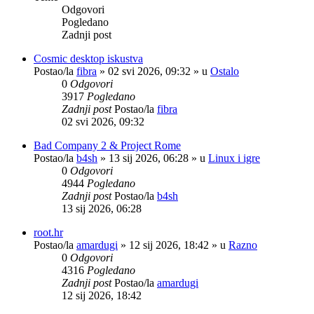
Odgovori
Pogledano
Zadnji post
Cosmic desktop iskustva
Postao/la
fibra
»
02 svi 2026, 09:32
» u
Ostalo
0
Odgovori
3917
Pogledano
Zadnji post
Postao/la
fibra
02 svi 2026, 09:32
Bad Company 2 & Project Rome
Postao/la
b4sh
»
13 sij 2026, 06:28
» u
Linux i igre
0
Odgovori
4944
Pogledano
Zadnji post
Postao/la
b4sh
13 sij 2026, 06:28
root.hr
Postao/la
amardugi
»
12 sij 2026, 18:42
» u
Razno
0
Odgovori
4316
Pogledano
Zadnji post
Postao/la
amardugi
12 sij 2026, 18:42