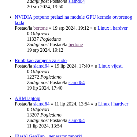
Zadnji post
Postao/la
slamd64
20 srp 2024, 19:50
NVIDIA potpuno prelazi na module GPU kernela otvorenog
koda
Postao/la
bertone
»
19 srp 2024, 19:12
» u
Linux i hardver
0
Odgovori
11337
Pogledano
Zadnji post
Postao/la
bertone
19 srp 2024, 19:12
Run0 kao zamjena za sudo
Postao/la
slamd64
»
19 lip 2024, 17:40
» u
Linux vijesti
0
Odgovori
12272
Pogledano
Zadnji post
Postao/la
slamd64
19 lip 2024, 17:40
ARM laptopi
Postao/la
slamd64
»
11 lip 2024, 13:54
» u
Linux i hardver
0
Odgovori
13207
Pogledano
Zadnji post
Postao/la
slamd64
11 lip 2024, 13:54
[Bash] GenZap - generator zaporki