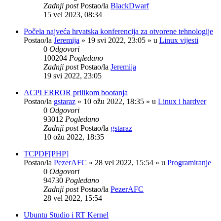
Zadnji post
Postao/la
BlackDwarf
15 vel 2023, 08:34
Počela najveća hrvatska konferencija za otvorene tehnologije
Postao/la
Jeremija
»
19 svi 2022, 23:05
» u
Linux vijesti
0
Odgovori
100204
Pogledano
Zadnji post
Postao/la
Jeremija
19 svi 2022, 23:05
ACPI ERROR prilikom bootanja
Postao/la
gstaraz
»
10 ožu 2022, 18:35
» u
Linux i hardver
0
Odgovori
93012
Pogledano
Zadnji post
Postao/la
gstaraz
10 ožu 2022, 18:35
TCPDF[PHP]
Postao/la
PezerAFC
»
28 vel 2022, 15:54
» u
Programiranje
0
Odgovori
94730
Pogledano
Zadnji post
Postao/la
PezerAFC
28 vel 2022, 15:54
Ubuntu Studio i RT Kernel