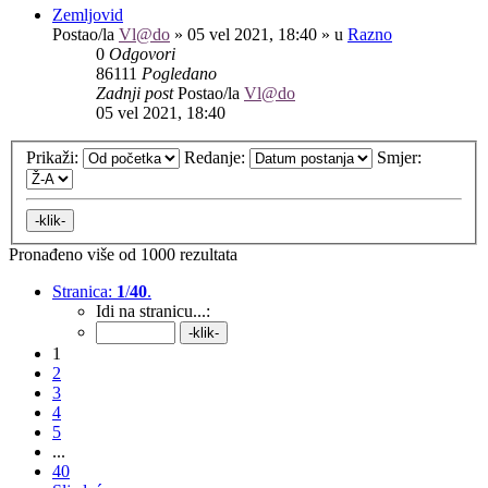
Zemljovid
Postao/la
Vl@do
»
05 vel 2021, 18:40
» u
Razno
0
Odgovori
86111
Pogledano
Zadnji post
Postao/la
Vl@do
05 vel 2021, 18:40
Prikaži:
Redanje:
Smjer:
Pronađeno više od 1000 rezultata
Stranica:
1
/
40
.
Idi na stranicu...:
1
2
3
4
5
...
40