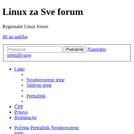
Linux za Sve forum
Regionalni Linux forum
Idi na sadržaj
Napredno
Pretražnik
pretraživanje
Linki
Neodgovorene teme
Aktivne teme
Pretražnik
ČPP
Prijava
Registracija
Početna
Pretražnik
Neodgovorene
teme