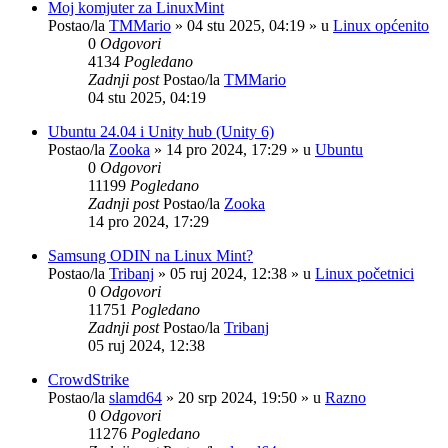
Moj komjuter za LinuxMint
Postao/la
TMMario
»
04 stu 2025, 04:19
» u
Linux općenito
0
Odgovori
4134
Pogledano
Zadnji post
Postao/la
TMMario
04 stu 2025, 04:19
Ubuntu 24.04 i Unity hub (Unity 6)
Postao/la
Zooka
»
14 pro 2024, 17:29
» u
Ubuntu
0
Odgovori
11199
Pogledano
Zadnji post
Postao/la
Zooka
14 pro 2024, 17:29
Samsung ODIN na Linux Mint?
Postao/la
Tribanj
»
05 ruj 2024, 12:38
» u
Linux početnici
0
Odgovori
11751
Pogledano
Zadnji post
Postao/la
Tribanj
05 ruj 2024, 12:38
CrowdStrike
Postao/la
slamd64
»
20 srp 2024, 19:50
» u
Razno
0
Odgovori
11276
Pogledano