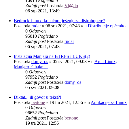
16915
Pogledano
Zadnji post
Postao/la
Vl@do
06 srp 2021, 13:49
Bedrock Linux: konačno rješenje za distrohopere?
Postao/la
rudar
»
06 srp 2021, 07:48
» u
Distribucije općenito
0
Odgovori
95010
Pogledano
Zadnji post
Postao/la
rudar
06 srp 2021, 07:48
Instalacija Manjara na BTRFS i LUKS(2)
Postao/la
domy_os
»
05 svi 2021, 09:08
» u
Arch Linux,
Manjaro, Chakra...
0
Odgovori
97952
Pogledano
Zadnji post
Postao/la
domy_os
05 svi 2021, 09:08
Diktat... ili govor u tekst?!
Postao/la
bertone
»
19 tra 2021, 12:56
» u
Aplikacije za Linux
0
Odgovori
96652
Pogledano
Zadnji post
Postao/la
bertone
19 tra 2021, 12:56