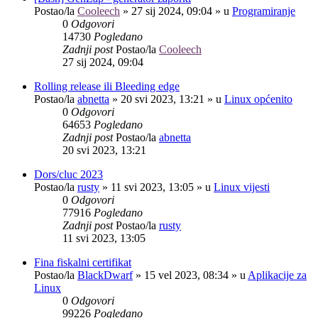
Postao/la
Cooleech
»
27 sij 2024, 09:04
» u
Programiranje
0
Odgovori
14730
Pogledano
Zadnji post
Postao/la
Cooleech
27 sij 2024, 09:04
Rolling release ili Bleeding edge
Postao/la
abnetta
»
20 svi 2023, 13:21
» u
Linux općenito
0
Odgovori
64653
Pogledano
Zadnji post
Postao/la
abnetta
20 svi 2023, 13:21
Dors/cluc 2023
Postao/la
rusty
»
11 svi 2023, 13:05
» u
Linux vijesti
0
Odgovori
77916
Pogledano
Zadnji post
Postao/la
rusty
11 svi 2023, 13:05
Fina fiskalni certifikat
Postao/la
BlackDwarf
»
15 vel 2023, 08:34
» u
Aplikacije za
Linux
0
Odgovori
99226
Pogledano