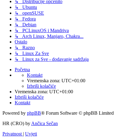
↳ Distribucije općenito
↳ Ubuntu
↳ openSUSE
↳ Fedora
↳ Debian
↳ PCLinuxOS i Mandriva
↳ Arch Linux, Manjaro, Chakra...
Ostalo
↳ Razno
↳ Linux Za Sve
↳ Linux za Sve - dodavanje sadržaja
Početna
Kontakt
Vremenska zona:
UTC+01:00
Izbriši kolačiće
Vremenska zona:
UTC+01:00
Izbriši kolačiće
Kontakt
Powered by
phpBB
® Forum Software © phpBB Limited
HR (CRO) by
Ančica Sečan
Privatnost
|
Uvjeti