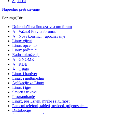
Sljedeća
Napredno pretraživanje
Forum(o)Bir
Dobrodošli na linuxzasve.com forum
↳ Važno! Pravila foruma.
↳ Novi korisnici - upoznavanje
Linux vijesti
Linux općenito
Linux početnici
Radna okruženja
↳ GNOME
↳ KDE
↳ Ostalo
Linux i hardver
Linux i multimedija
Aplikacije za Linux
Linux i igre
Savjeti i trikovi
Programiranje
Linux, poslužitelj, mreže i sigurnost
Pametni telefoni, tableti, netbook prijenosnici...
Distribucije