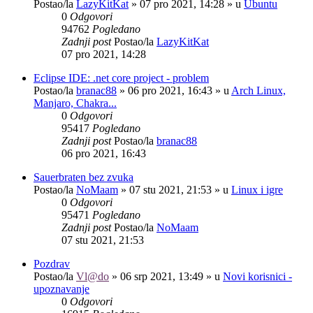
Postao/la
LazyKitKat
»
07 pro 2021, 14:28
» u
Ubuntu
0
Odgovori
94762
Pogledano
Zadnji post
Postao/la
LazyKitKat
07 pro 2021, 14:28
Eclipse IDE: .net core project - problem
Postao/la
branac88
»
06 pro 2021, 16:43
» u
Arch Linux,
Manjaro, Chakra...
0
Odgovori
95417
Pogledano
Zadnji post
Postao/la
branac88
06 pro 2021, 16:43
Sauerbraten bez zvuka
Postao/la
NoMaam
»
07 stu 2021, 21:53
» u
Linux i igre
0
Odgovori
95471
Pogledano
Zadnji post
Postao/la
NoMaam
07 stu 2021, 21:53
Pozdrav
Postao/la
Vl@do
»
06 srp 2021, 13:49
» u
Novi korisnici -
upoznavanje
0
Odgovori