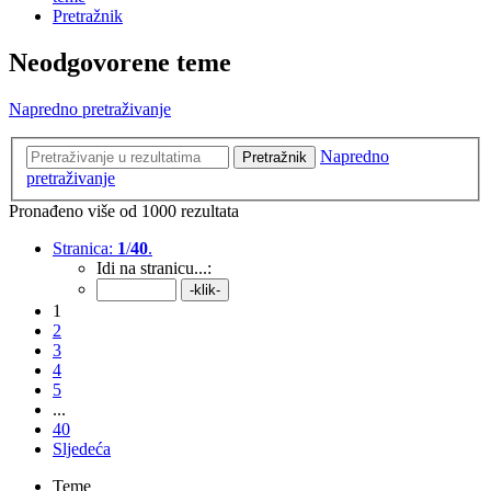
Pretražnik
Neodgovorene teme
Napredno pretraživanje
Napredno
Pretražnik
pretraživanje
Pronađeno više od 1000 rezultata
Stranica:
1
/
40
.
Idi na stranicu...:
1
2
3
4
5
...
40
Sljedeća
Teme