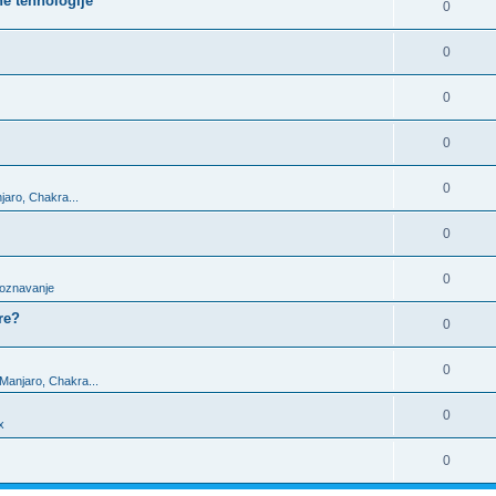
ne tehnologije
0
0
0
0
0
jaro, Chakra...
0
0
upoznavanje
re?
0
0
 Manjaro, Chakra...
0
x
0