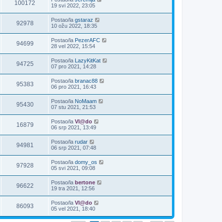
100172
19 svi 2022, 23:05
Postao/la
gstaraz
92978
10 ožu 2022, 18:35
Postao/la
PezerAFC
94699
28 vel 2022, 15:54
Postao/la
LazyKitKat
94725
07 pro 2021, 14:28
Postao/la
branac88
95383
06 pro 2021, 16:43
Postao/la
NoMaam
95430
07 stu 2021, 21:53
Postao/la
Vl@do
16879
06 srp 2021, 13:49
Postao/la
rudar
94981
06 srp 2021, 07:48
Postao/la
domy_os
97928
05 svi 2021, 09:08
Postao/la
bertone
96622
19 tra 2021, 12:56
Postao/la
Vl@do
86093
05 vel 2021, 18:40