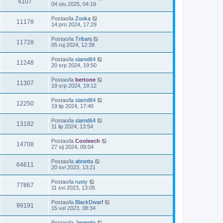
4107
04 stu 2025, 04:19
Postao/la
Zooka
11178
14 pro 2024, 17:29
Postao/la
Tribanj
11728
05 ruj 2024, 12:38
Postao/la
slamd64
11248
20 srp 2024, 19:50
Postao/la
bertone
11307
19 srp 2024, 19:12
Postao/la
slamd64
12250
19 lip 2024, 17:40
Postao/la
slamd64
13182
11 lip 2024, 13:54
Postao/la
Cooleech
14708
27 sij 2024, 09:04
Postao/la
abnetta
64611
20 svi 2023, 13:21
Postao/la
rusty
77867
11 svi 2023, 13:05
Postao/la
BlackDwarf
99191
15 vel 2023, 08:34
Postao/la
Jeremija