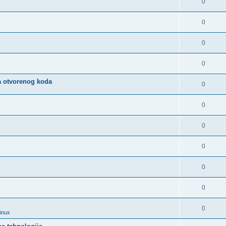
0
0
0
0
a otvorenog koda
0
0
0
0
0
0
0
Linux