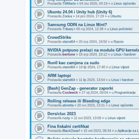
Postao/la
TMMario
»
04 stu 2025, 04:19
» u
Linux općenito
Ubuntu 24.04 i Unity hub (Unity 6)
Postao/la
Zooka
»
14 pro 2024, 17:29
» u
Ubuntu
Samsung ODIN na Linux Mint?
Postao/la
Tribanj
»
05 ruj 2024, 12:38
» u
Linux početnici
CrowdStrike
Postao/la
slamd64
»
20 srp 2024, 19:50
» u
Razno
NVIDIA potpuno prelazi na module GPU kernel
Postao/la
bertone
»
19 srp 2024, 19:12
» u
Linux i hardver
Run0 kao zamjena za sudo
Postao/la
slamd64
»
19 lip 2024, 17:40
» u
Linux vijesti
ARM laptopi
Postao/la
slamd64
»
11 lip 2024, 13:54
» u
Linux i hardver
[Bash] GenZap - generator zaporki
Postao/la
Cooleech
»
27 sij 2024, 09:04
» u
Programiranje
Rolling release ili Bleeding edge
Postao/la
abnetta
»
20 svi 2023, 13:21
» u
Linux općenito
Dors/cluc 2023
Postao/la
rusty
»
11 svi 2023, 13:05
» u
Linux vijesti
Fina fiskalni certifikat
Postao/la
BlackDwarf
»
15 vel 2023, 08:34
» u
Aplikacije za 