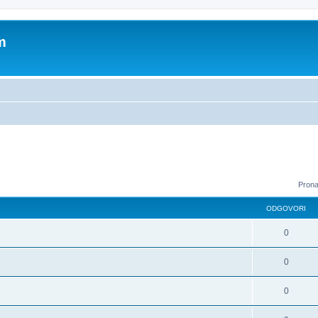
m
Prona
ODGOVORI
0
0
0