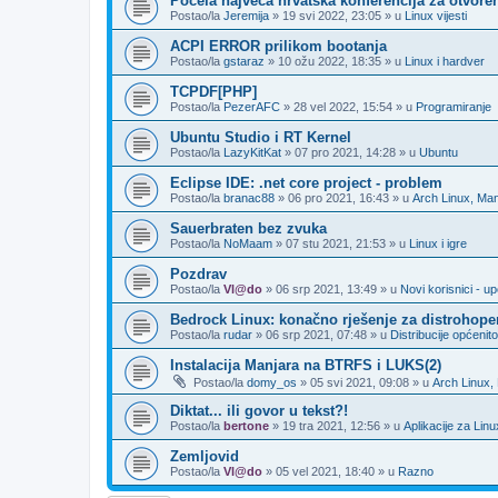
Počela najveća hrvatska konferencija za otvore
Postao/la
Jeremija
»
19 svi 2022, 23:05
» u
Linux vijesti
ACPI ERROR prilikom bootanja
Postao/la
gstaraz
»
10 ožu 2022, 18:35
» u
Linux i hardver
TCPDF[PHP]
Postao/la
PezerAFC
»
28 vel 2022, 15:54
» u
Programiranje
Ubuntu Studio i RT Kernel
Postao/la
LazyKitKat
»
07 pro 2021, 14:28
» u
Ubuntu
Eclipse IDE: .net core project - problem
Postao/la
branac88
»
06 pro 2021, 16:43
» u
Arch Linux, Man
Sauerbraten bez zvuka
Postao/la
NoMaam
»
07 stu 2021, 21:53
» u
Linux i igre
Pozdrav
Postao/la
Vl@do
»
06 srp 2021, 13:49
» u
Novi korisnici - 
Bedrock Linux: konačno rješenje za distrohope
Postao/la
rudar
»
06 srp 2021, 07:48
» u
Distribucije općenito
Instalacija Manjara na BTRFS i LUKS(2)
Postao/la
domy_os
»
05 svi 2021, 09:08
» u
Arch Linux,
Diktat... ili govor u tekst?!
Postao/la
bertone
»
19 tra 2021, 12:56
» u
Aplikacije za Linu
Zemljovid
Postao/la
Vl@do
»
05 vel 2021, 18:40
» u
Razno