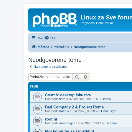
Linux za Sve foru
Regionalni Linux forum
Linki
ČPP
Početna
Pretražnik
Neodgovorene teme
Neodgovorene teme
Napredno pretraživanje
Pretražnik
Napredno pretraživanje
TEME
Cosmic desktop iskustva
Postao/la
fibra
»
02 svi 2026, 09:32
» u
Ostalo
Bad Company 2 & Project Rome
Postao/la
b4sh
»
13 sij 2026, 06:28
» u
Linux i igre
root.hr
Postao/la
amardugi
»
12 sij 2026, 18:42
» u
Razno
Moj komjuter za LinuxMint