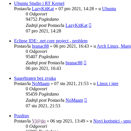
Ubuntu Studio i RT Kernel
Postao/la
LazyKitKat
»
07 pro 2021, 14:28
» u
Ubuntu
0
Odgovori
94752
Pogledano
Zadnji post
Postao/la
LazyKitKat
07 pro 2021, 14:28
Eclipse IDE: .net core project - problem
Postao/la
branac88
»
06 pro 2021, 16:43
» u
Arch Linux, Manja
0
Odgovori
95407
Pogledano
Zadnji post
Postao/la
branac88
06 pro 2021, 16:43
Sauerbraten bez zvuka
Postao/la
NoMaam
»
07 stu 2021, 21:53
» u
Linux i igre
0
Odgovori
95459
Pogledano
Zadnji post
Postao/la
NoMaam
07 stu 2021, 21:53
Pozdrav
Postao/la
Vl@do
»
06 srp 2021, 13:49
» u
Novi korisnici - up
0
Odgovori