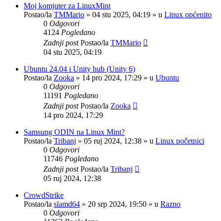
Moj komjuter za LinuxMint
Postao/la
TMMario
»
04 stu 2025, 04:19
» u
Linux općenito
0
Odgovori
4124
Pogledano
Zadnji post
Postao/la
TMMario
04 stu 2025, 04:19
Ubuntu 24.04 i Unity hub (Unity 6)
Postao/la
Zooka
»
14 pro 2024, 17:29
» u
Ubuntu
0
Odgovori
11191
Pogledano
Zadnji post
Postao/la
Zooka
14 pro 2024, 17:29
Samsung ODIN na Linux Mint?
Postao/la
Tribanj
»
05 ruj 2024, 12:38
» u
Linux početnici
0
Odgovori
11746
Pogledano
Zadnji post
Postao/la
Tribanj
05 ruj 2024, 12:38
CrowdStrike
Postao/la
slamd64
»
20 srp 2024, 19:50
» u
Razno
0
Odgovori