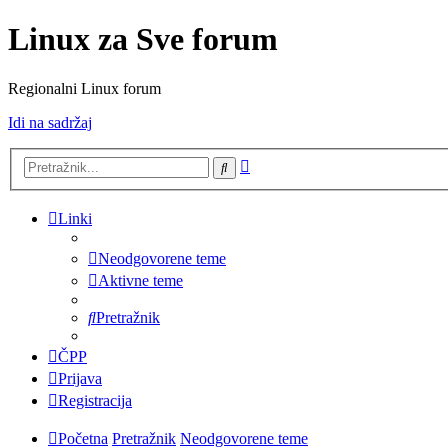
Linux za Sve forum
Regionalni Linux forum
Idi na sadržaj
Napredno
Pretražnik
pretraživanje
Linki
Neodgovorene teme
Aktivne teme
Pretražnik
ČPP
Prijava
Registracija
Početna
Pretražnik
Neodgovorene teme