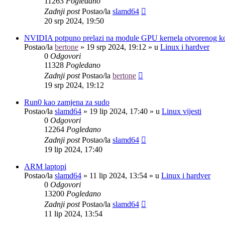
11263
Pogledano
Zadnji post
Postao/la
slamd64
20 srp 2024, 19:50
NVIDIA potpuno prelazi na module GPU kernela otvorenog k
Postao/la
bertone
»
19 srp 2024, 19:12
» u
Linux i hardver
0
Odgovori
11328
Pogledano
Zadnji post
Postao/la
bertone
19 srp 2024, 19:12
Run0 kao zamjena za sudo
Postao/la
slamd64
»
19 lip 2024, 17:40
» u
Linux vijesti
0
Odgovori
12264
Pogledano
Zadnji post
Postao/la
slamd64
19 lip 2024, 17:40
ARM laptopi
Postao/la
slamd64
»
11 lip 2024, 13:54
» u
Linux i hardver
0
Odgovori
13200
Pogledano
Zadnji post
Postao/la
slamd64
11 lip 2024, 13:54