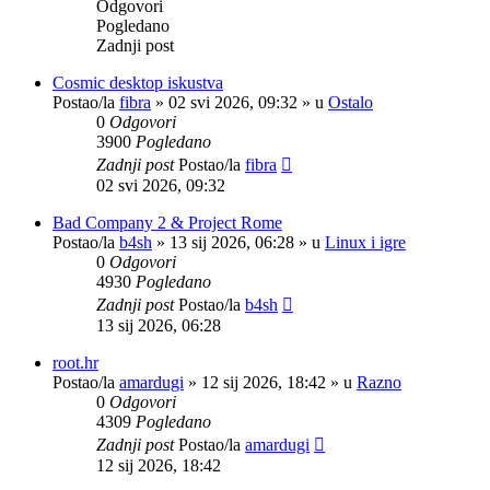
Odgovori
Pogledano
Zadnji post
Cosmic desktop iskustva
Postao/la
fibra
»
02 svi 2026, 09:32
» u
Ostalo
0
Odgovori
3900
Pogledano
Zadnji post
Postao/la
fibra
02 svi 2026, 09:32
Bad Company 2 & Project Rome
Postao/la
b4sh
»
13 sij 2026, 06:28
» u
Linux i igre
0
Odgovori
4930
Pogledano
Zadnji post
Postao/la
b4sh
13 sij 2026, 06:28
root.hr
Postao/la
amardugi
»
12 sij 2026, 18:42
» u
Razno
0
Odgovori
4309
Pogledano
Zadnji post
Postao/la
amardugi
12 sij 2026, 18:42