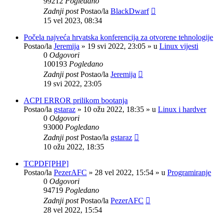
99212
Pogledano
Zadnji post
Postao/la
BlackDwarf
15 vel 2023, 08:34
Počela najveća hrvatska konferencija za otvorene tehnologije
Postao/la
Jeremija
»
19 svi 2022, 23:05
» u
Linux vijesti
0
Odgovori
100193
Pogledano
Zadnji post
Postao/la
Jeremija
19 svi 2022, 23:05
ACPI ERROR prilikom bootanja
Postao/la
gstaraz
»
10 ožu 2022, 18:35
» u
Linux i hardver
0
Odgovori
93000
Pogledano
Zadnji post
Postao/la
gstaraz
10 ožu 2022, 18:35
TCPDF[PHP]
Postao/la
PezerAFC
»
28 vel 2022, 15:54
» u
Programiranje
0
Odgovori
94719
Pogledano
Zadnji post
Postao/la
PezerAFC
28 vel 2022, 15:54