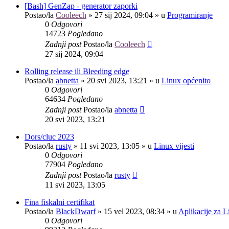
[Bash] GenZap - generator zaporki
Postao/la
Cooleech
»
27 sij 2024, 09:04
» u
Programiranje
0
Odgovori
14723
Pogledano
Zadnji post
Postao/la
Cooleech
27 sij 2024, 09:04
Rolling release ili Bleeding edge
Postao/la
abnetta
»
20 svi 2023, 13:21
» u
Linux općenito
0
Odgovori
64634
Pogledano
Zadnji post
Postao/la
abnetta
20 svi 2023, 13:21
Dors/cluc 2023
Postao/la
rusty
»
11 svi 2023, 13:05
» u
Linux vijesti
0
Odgovori
77904
Pogledano
Zadnji post
Postao/la
rusty
11 svi 2023, 13:05
Fina fiskalni certifikat
Postao/la
BlackDwarf
»
15 vel 2023, 08:34
» u
Aplikacije za L
0
Odgovori