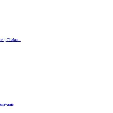
ro, Chakra...
oznavanje