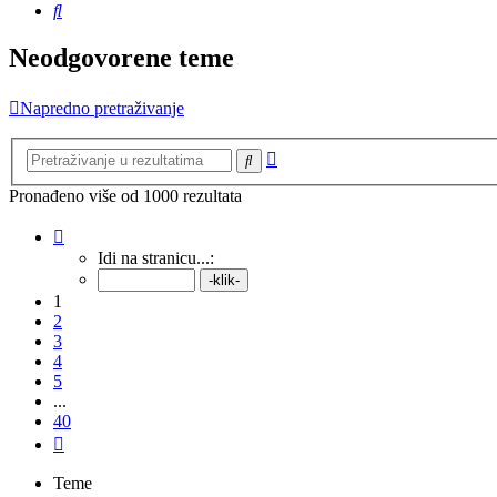
Pretražnik
Neodgovorene teme
Napredno pretraživanje
Napredno
Pretražnik
pretraživanje
Pronađeno više od 1000 rezultata
Stranica:
1
/
40
.
Idi na stranicu...:
1
2
3
4
5
...
40
Sljedeća
Teme